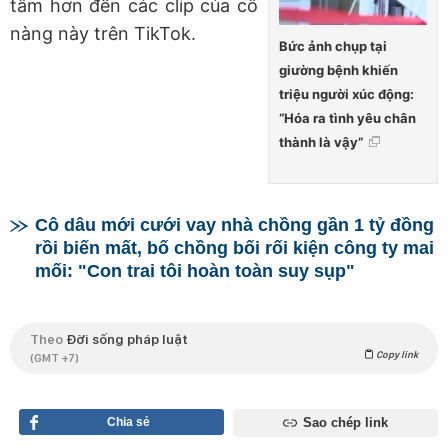
tâm hơn đến các clip của cô
nàng này trên TikTok.
Bức ảnh chụp tại
giường bệnh khiến
triệu người xúc động:
“Hóa ra tình yêu chân
thành là vậy”
Cô dâu mới cưới vay nhà chồng gần 1 tỷ đồng
rồi biến mất, bố chồng bối rối kiện công ty mai
mối: "Con trai tôi hoàn toàn suy sụp"
Theo
Đời sống pháp luật
Copy link
(GMT +7)
Chia sẻ
Sao chép link