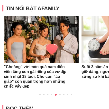
TIN NỔI BẬT AFAMILY
"Choáng" với món quà nam diễn
Suốt 3 năm ăn
viên tặng con gái riêng của vợ dịp
giữ dáng, ngư
sinh nhật 18 tuổi: Cho con "áo
sững sờ khi bá
giáp" còn quan trọng hơn những
chiếc váy đẹp
ĐỌC THÊM