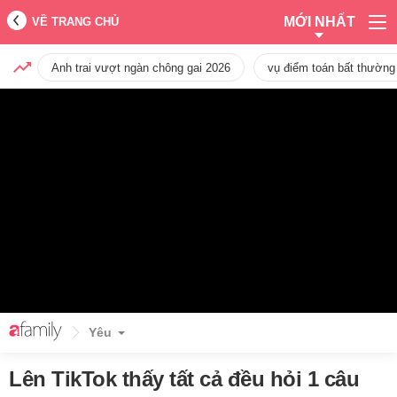
MỚI NHẤT
VỀ TRANG CHỦ
Anh trai vượt ngàn chông gai 2026
vụ điểm toán bất thường
Yêu
Lên TikTok thấy tất cả đều hỏi 1 câu