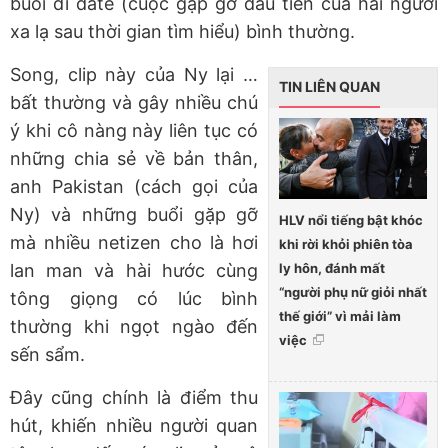
buổi đi date (cuộc gặp gỡ đầu tiên của hai người
xa lạ sau thời gian tìm hiểu) bình thường.
Song, clip này của Ny lại …
TIN LIÊN QUAN
bất thường và gây nhiều chú
ý khi cô nàng này liên tục có
những chia sẻ về bản thân,
anh Pakistan (cách gọi của
Ny) và những buổi gặp gỡ
HLV nổi tiếng bật khóc
mà nhiều netizen cho là hơi
khi rời khỏi phiên tòa
ly hôn, đánh mất
lan man và hài hước cùng
“người phụ nữ giỏi nhất
tông giọng có lúc bình
thế giới” vì mải làm
thường khi ngọt ngào đến
việc
sến sẩm.
Đây cũng chính là điểm thu
hút, khiến nhiều người quan