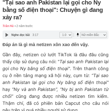
"Tại sao anh Pakistan lại gọi cho Ny
bằng số điện thoại": Chuyện gì đang
xảy ra?
Trần Hà
2 năm trước
Nghe đọc bài
3:17
Đáp án là gì mà netizen xôn xao đến vậy.
Gần đây, netizen cứ lướt TikTok là đâu đâu cũng
thấy clip sử dụng câu nói: "
Tại sao anh Pakistan lại
gọi cho Ny bằng số điện thoại"
. Trên thanh công
cụ ở nền tảng mạng xã hội này, cụm từ:
“Tại sao
anh Pakistan lại gọi cho Ny bằng số điện thoại"
hay
“Ny và anh Pakistan”, “Ny bị anh Pakistan từ
chối”
cũng đang được nhiều netizen tìm kiếm.
Thậm chí, đã có phiên bản Capcut cho câu nói
nêu trên vì quá nhiều người sử dụng.