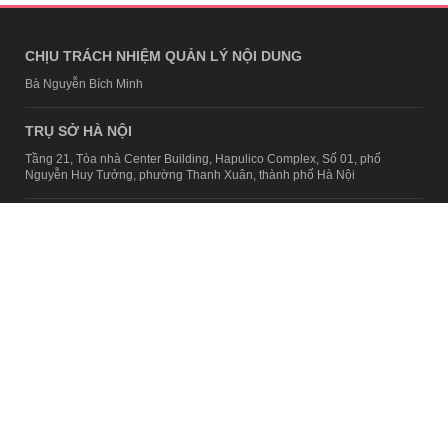
CHỊU TRÁCH NHIỆM QUẢN LÝ NỘI DUNG
Bà Nguyễn Bích Minh
TRỤ SỞ HÀ NỘI
Tầng 21, Tòa nhà Center Building, Hapulico Complex, Số 01, phố
Nguyễn Huy Tưởng, phường Thanh Xuân, thành phố Hà Nội
Email:
contact@afamily.vn |
Điện thoại:
024 7309 5555, máy lẻ 62.370
VPĐD TẠI TP.HCM
Tầng 4, Tòa nhà 123, số 127 Võ Văn Tần, Phường Xuân Hòa, TPHCM
Điện thoại:
028 7307 7979
Giấy phép thiết lập trang thông tin điện tử tổng hợp trên mạng số
2217/GP-TTĐT do Sở Thông tin và Truyền thông Hà Nội cấp ngày 10
tháng 4 năm 2019