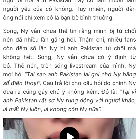
ngỏ lời hỏi anh Pakistan này có làm muốn làm
người yêu của cô không. Tuy nhiên, người đàn
ông nói chỉ xem cô là bạn bè bình thường.
Song, Ny vẫn chưa thể tin rằng mình bị từ chối
nên đã nhiều lần gặng hỏi. Thậm chí, nhiều fans
còn đếm số lần Ny bị anh Pakistan từ chối mà
không hết. Song, Ny vẫn chưa có ý định từ
bỏ. Thế nên, trên sóng livestream của mình, Ny
mới hỏi
“Tại sao anh Pakistan lại gọi cho Ny bằng
số điện thoại".
Câu trả lời cho câu hỏi do chính Ny
đưa ra cũng gây chú ý không kém. Đó là:
“Tại vì
anh Pakistan rất sợ Ny rung động với người khác,
là mất Ny luôn, là không còn Ny nữa”.