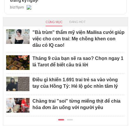
Đăng ký ngay!
bizfly.vn
CÙNG MỤC
ĐANG HOT
"Bà trùm" thẩm mỹ viện Mailisa cưới giúp
việc cho con trai: Mẹ chồng khen con
dâu có IQ cao!
Tháng 9 của bạn sẽ ra sao? Chọn ngay 1
lá Tarot để biết câu trả lời
Điều gì khiến 1.691 trai trẻ sa vào vòng
tay của Hồng Tỷ: Hé lộ góc nhìn tâm lý
Chàng trai "soi" từng miếng thịt để chia
hóa đơn ăn uống với người yêu