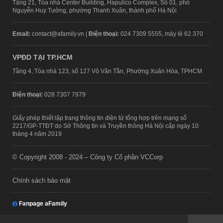
Tầng 21, Tòa nhà Center Building, Hapulico Complex, Số 01, phố
Nguyễn Huy Tưởng, phường Thanh Xuân, thành phố Hà Nội
Email:
contact@afamily.vn |
Điện thoại:
024 7309 5555, máy lẻ 62.370
VPĐD TẠI TP.HCM
Tầng 4, Tòa nhà 123, số 127 Võ Văn Tần, Phường Xuân Hòa, TPHCM
Điện thoại:
028 7307 7979
Giấy phép thiết lập trang thông tin điện tử tổng hợp trên mạng số
2217/GP-TTĐT do Sở Thông tin và Truyền thông Hà Nội cấp ngày 10
tháng 4 năm 2019
© Copyright 2008 - 2024 – Công ty Cổ phần VCCorp
Chính sách bảo mật
Fanpage aFamily