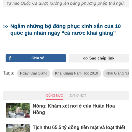
tự hào Quốc Ca được xướng lên bằng phương pháp thủ ngữ.
Ngắm những bộ đồng phục xinh xắn của 10
quốc gia nhân ngày “cả nước khai giảng”
Chia sẻ
Sao chép link
Tags:
Ngày Khai Giảng
Khai Giảng Năm Học 2019
Khai Giảng Năm
CÙNG MỤC
ĐANG HOT
Nóng: Khám xét nơi ở của Huấn Hoa
Hồng
Tịch thu 65,5 tỷ đồng tiền mặt và loạt thiết