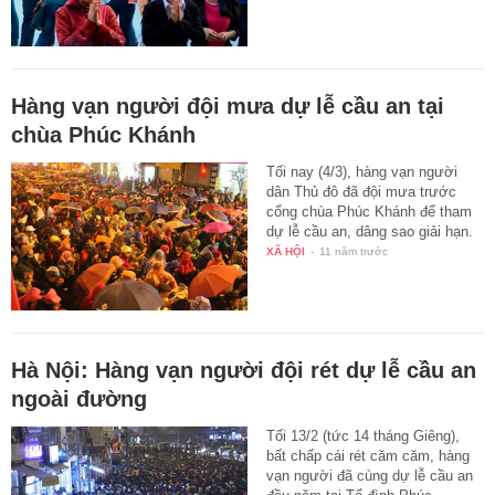
Hàng vạn người đội mưa dự lễ cầu an tại
chùa Phúc Khánh
Tối nay (4/3), hàng vạn người
dân Thủ đô đã đội mưa trước
cổng chùa Phúc Khánh để tham
dự lễ cầu an, dâng sao giải hạn.
XÃ HỘI
-
11 năm trước
Hà Nội: Hàng vạn người đội rét dự lễ cầu an
ngoài đường
Tối 13/2 (tức 14 tháng Giêng),
bất chấp cái rét căm căm, hàng
vạn người đã cùng dự lễ cầu an