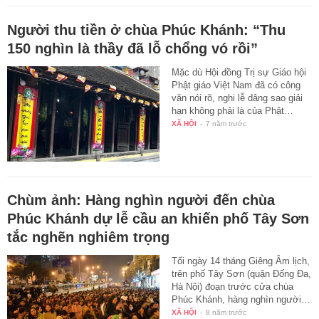
Người thu tiền ở chùa Phúc Khánh: “Thu
150 nghìn là thầy đã lỗ chổng vó rồi”
Mặc dù Hội đồng Trị sự Giáo hội
Phật giáo Việt Nam đã có công
văn nói rõ, nghi lễ dâng sao giải
hạn không phải là của Phật…
XÃ HỘI
-
7 năm trước
Chùm ảnh: Hàng nghìn người đến chùa
Phúc Khánh dự lễ cầu an khiến phố Tây Sơn
tắc nghẽn nghiêm trọng
Tối ngày 14 tháng Giêng Âm lịch,
trên phố Tây Sơn (quận Đống Đa,
Hà Nội) đoạn trước cửa chùa
Phúc Khánh, hàng nghìn người…
XÃ HỘI
-
8 năm trước