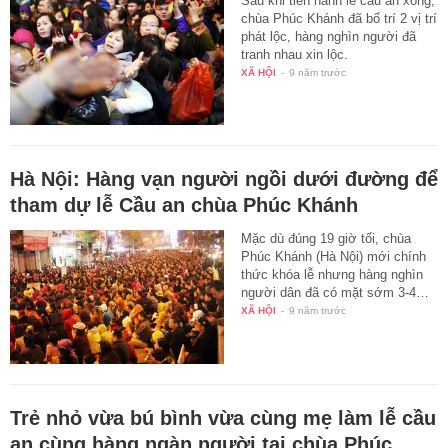
Sau khi tiến hành lễ cầu an xong,
chùa Phúc Khánh đã bố trí 2 vị trí
phát lộc, hàng nghìn người đã
tranh nhau xin lộc.
XÃ HỘI
-
9 năm trước
Hà Nội: Hàng vạn người ngồi dưới đường để
tham dự lễ Cầu an chùa Phúc Khánh
Mặc dù đúng 19 giờ tối, chùa
Phúc Khánh (Hà Nội) mới chính
thức khóa lễ nhưng hàng nghìn
người dân đã có mặt sớm 3-4…
XÃ HỘI
-
9 năm trước
Trẻ nhỏ vừa bú bình vừa cùng mẹ làm lễ cầu
an cùng hàng ngàn người tại chùa Phúc