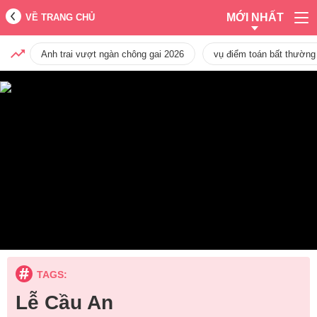
MỚI NHẤT
VỀ TRANG CHỦ
Anh trai vượt ngàn chông gai 2026
vụ điểm toán bất thường
TAGS:
Lễ Cầu An