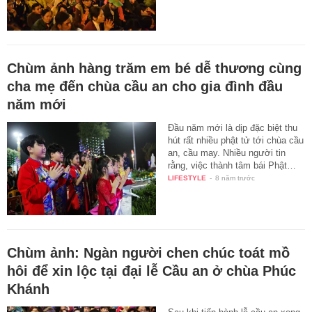
Chùm ảnh hàng trăm em bé dễ thương cùng
cha mẹ đến chùa cầu an cho gia đình đầu
năm mới
Đầu năm mới là dịp đặc biệt thu
hút rất nhiều phật tử tới chùa cầu
an, cầu may. Nhiều người tin
rằng, việc thành tâm bái Phật…
LIFESTYLE
-
8 năm trước
Chùm ảnh: Ngàn người chen chúc toát mồ
hôi để xin lộc tại đại lễ Cầu an ở chùa Phúc
Khánh