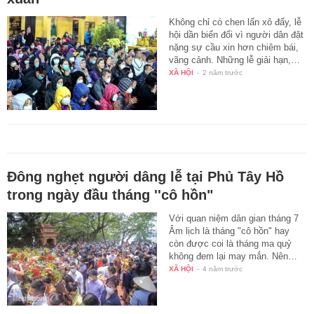
Không chỉ có chen lấn xô đẩy, lễ
hội dần biến đổi vì người dân đặt
nặng sự cầu xin hơn chiêm bái,
vãng cảnh. Những lễ giải hạn,…
XÃ HỘI
-
2 năm trước
Đông nghẹt người dâng lễ tại Phủ Tây Hồ
trong ngày đầu tháng ''cô hồn"
Với quan niệm dân gian tháng 7
Âm lịch là tháng "cô hồn" hay
còn được coi là tháng ma quỷ
không đem lại may mắn. Nên…
XÃ HỘI
-
4 năm trước