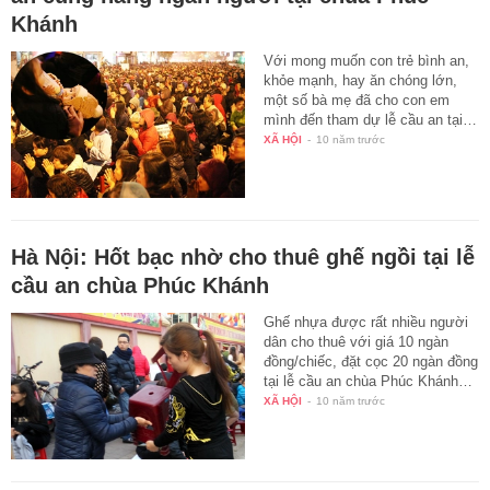
Khánh
Với mong muốn con trẻ bình an,
khỏe mạnh, hay ăn chóng lớn,
một số bà mẹ đã cho con em
mình đến tham dự lễ cầu an tại…
XÃ HỘI
-
10 năm trước
Hà Nội: Hốt bạc nhờ cho thuê ghế ngồi tại lễ
cầu an chùa Phúc Khánh
Ghế nhựa được rất nhiều người
dân cho thuê với giá 10 ngàn
đồng/chiếc, đặt cọc 20 ngàn đồng
tại lễ cầu an chùa Phúc Khánh…
XÃ HỘI
-
10 năm trước