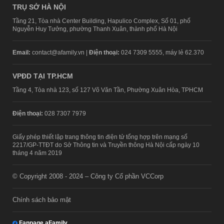
TRỤ SỞ HÀ NỘI
Tầng 21, Tòa nhà Center Building, Hapulico Complex, Số 01, phố
Nguyễn Huy Tưởng, phường Thanh Xuân, thành phố Hà Nội
Email:
contact@afamily.vn |
Điện thoại:
024 7309 5555, máy lẻ 62.370
VPĐD TẠI TP.HCM
Tầng 4, Tòa nhà 123, số 127 Võ Văn Tần, Phường Xuân Hòa, TPHCM
Điện thoại:
028 7307 7979
Giấy phép thiết lập trang thông tin điện tử tổng hợp trên mạng số
2217/GP-TTĐT do Sở Thông tin và Truyền thông Hà Nội cấp ngày 10
tháng 4 năm 2019
© Copyright 2008 - 2024 – Công ty Cổ phần VCCorp
Chính sách bảo mật
Fanpage aFamily