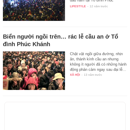
đầu năm tại Tổ đình Phúc
Khánh…
LIFESTYLE
-
12 năm trước
Biển người ngồi trên… rác lễ cầu an ở Tổ
đình Phúc Khánh
Chật vật ngồi giữa đường, nhịn
ăn, thành kính cầu an nhưng
không ít người đã có những hành
động phản cảm ngay sau đại lễ…
XÃ HỘI
-
13 năm trước