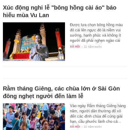
Xúc động nghi lễ "bông hồng cài áo" báo
hiếu mùa Vu Lan
Được lựa chọn bông hồng màu
đỏ cài lên ngực đó là niềm vui
sướng, hạnh phúc và không ít
người đã phải nghẹn ngào cài
lên…
XÃ HỘI
-
11 năm trước
Rằm tháng Giêng, các chùa lớn ở Sài Gòn
đông nghẹt người đến làm lễ
Vào ngày Rằm tháng Giêng hàng
năm, người dân thường đổ xô
đến các đình chùa để cúng giải
hạn, cầu phước lành cho cả…
XÃ HỘI
-
11 năm trước