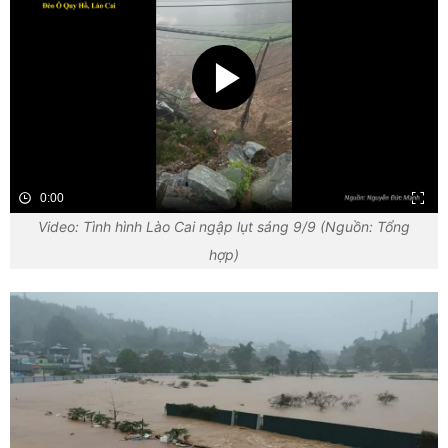
0:00
Video: Tình hình Lào Cai ngập lụt sáng 9/9 (Nguồn: Tổng
hợp)