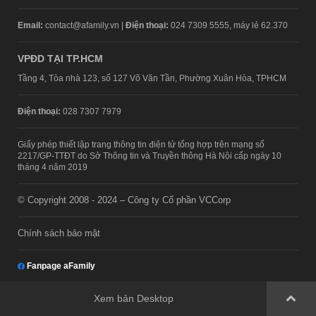
Email:
contact@afamily.vn |
Điện thoại:
024 7309 5555, máy lẻ 62.370
VPĐD TẠI TP.HCM
Tầng 4, Tòa nhà 123, số 127 Võ Văn Tần, Phường Xuân Hòa, TPHCM
Điện thoại:
028 7307 7979
Giấy phép thiết lập trang thông tin điện tử tổng hợp trên mạng số
2217/GP-TTĐT do Sở Thông tin và Truyền thông Hà Nội cấp ngày 10
tháng 4 năm 2019
© Copyright 2008 - 2024 – Công ty Cổ phần VCCorp
Chính sách bảo mật
Fanpage aFamily
Xem bản Desktop