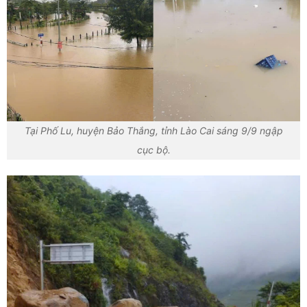
Tại Phố Lu, huyện Bảo Thắng, tỉnh Lào Cai sáng 9/9 ngập
cục bộ.