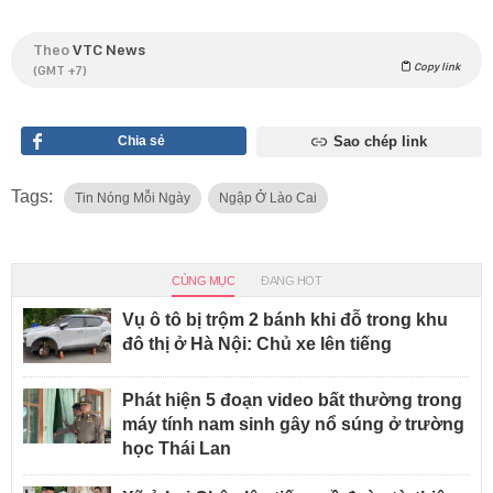
Theo
VTC News
Copy link
(GMT +7)
Chia sẻ
Sao chép link
Tags:
Tin Nóng Mỗi Ngày
Ngập Ở Lào Cai
CÙNG MỤC
ĐANG HOT
Vụ ô tô bị trộm 2 bánh khi đỗ trong khu
đô thị ở Hà Nội: Chủ xe lên tiếng
Phát hiện 5 đoạn video bất thường trong
máy tính nam sinh gây nổ súng ở trường
học Thái Lan