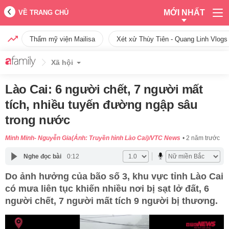
MỚI NHẤT
VỀ TRANG CHỦ
Thẩm mỹ viện Mailisa
Xét xử Thùy Tiên - Quang Linh Vlogs
Xã hội
Lào Cai: 6 người chết, 7 người mất
tích, nhiều tuyến đường ngập sâu
trong nước
Minh Minh- Nguyễn Gia(Ảnh: Truyền hình Lào Cai)/VTC News
2 năm trước
Nghe đọc bài
0:12
Do ảnh hưởng của bão số 3, khu vực tỉnh Lào Cai
có mưa liên tục khiến nhiều nơi bị sạt lở đất, 6
người chết, 7 người mất tích 9 người bị thương.