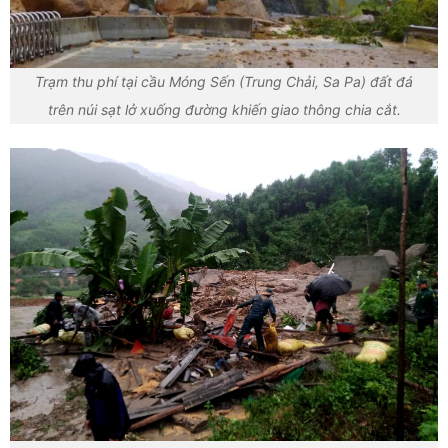
Trạm thu phí tại cầu Móng Sến (Trung Chải, Sa Pa) đất đá
trên núi sạt lở xuống đường khiến giao thông chia cắt.