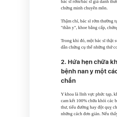
bác sĩ rởm/bác sĩ giả danh th
chứng minh chuyên môn.
Thậm chí, bác sĩ rởm thường 
"thần y", khoe bằng cấp, chứ
Trong khi đó, một bác sĩ thật
dẫn chứng cụ thể những thứ cơ
2. Hứa hẹn chữa k
bệnh nan y một cá
chắn
Y khoa là lĩnh vực phức tạp, 
cam kết 100% chữa khỏi các 
thư, tiểu đường hay đột quỵ c
những cách đơn giản. Nếu thấy