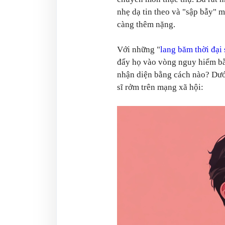
nhẹ dạ tin theo và "sập bẫy" m
càng thêm nặng.
Với những "
lang băm thời đại 
đẩy họ vào vòng nguy hiểm bằn
nhận diện bằng cách nào? Dưới
sĩ rởm trên mạng xã hội: