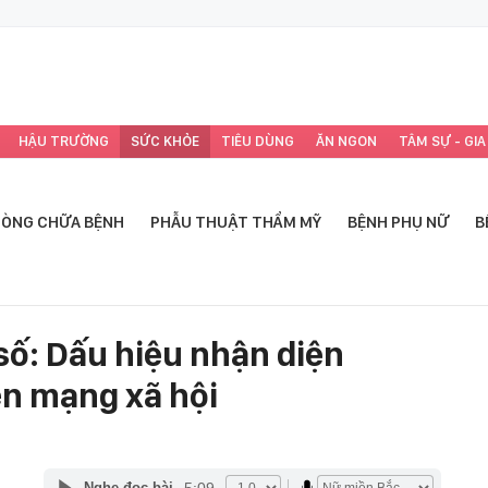
HẬU TRƯỜNG
SỨC KHỎE
TIÊU DÙNG
ĂN NGON
TÂM SỰ - GIA
ÒNG CHỮA BỆNH
PHẪU THUẬT THẨM MỸ
BỆNH PHỤ NỮ
B
số: Dấu hiệu nhận diện
ên mạng xã hội
5:09
Nghe đọc bài