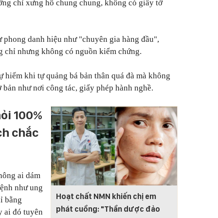
ường chỉ xưng hô chung chung, không có giấy tờ
tự phong danh hiệu như "chuyên gia hàng đầu",
ng chỉ nhưng không có nguồn kiểm chứng.
 sự hiếm khi tự quảng bá bản thân quá đà mà không
 bản như nơi công tác, giấy phép hành nghề.
hỏi 100%
ch chắc
không ai dám
bệnh như ung
Hoạt chất NMN khiến chị em
hỉ bằng
phát cuồng: "Thần dược đảo
 ai đó tuyên