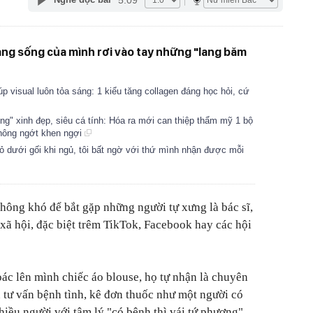
ạng sống của mình rơi vào tay những "lang băm
úp visual luôn tỏa sáng: 1 kiểu tăng collagen đáng học hỏi, cứ
g" xinh đẹp, siêu cá tính: Hóa ra mới can thiệp thẩm mỹ 1 bộ
hông ngớt khen ngợi
 dưới gối khi ngủ, tôi bất ngờ với thứ mình nhận được mỗi
không khó để bắt gặp những người tự xưng là bác sĩ,
 xã hội, đặc biệt trêm TikTok, Facebook hay các hội
c lên mình chiếc áo blouse, họ tự nhận là chuyên
ên tư vấn bệnh tình, kê đơn thuốc như một người có
hiều người với tâm lý "có bệnh thì vái tứ phương",