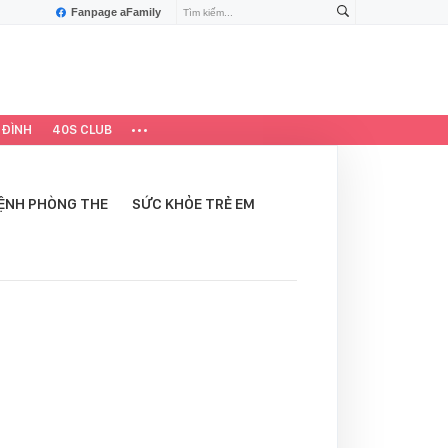
Fanpage aFamily
 ĐÌNH
40S CLUB
ỆNH PHÒNG THE
SỨC KHỎE TRẺ EM