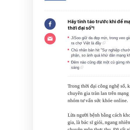
Hãy tỉnh táo trước khi để m
thời đại số"!
JiSoo giữ da đẹp mịn, trong veo gi
ra chợ Việt là đầy
Chủ nhân bản hit "Sự nghiệp chướn
phận, so ảnh quá khứ dân mạng k
Đêm nào cũng đặt một củ gừng nhỏ
sáng
Trong thời đại công nghệ số, 
chuyên gia tràn lan trên mạng
nhóm tư vấn sức khỏe online.
Lừa người bệnh bằng cách khoá
gia, là bác sĩ giỏi, ngang nhi
chuyên môn thực thụ. Đã rất n