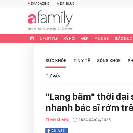
EMAGAZINE
DR. BLUE
LIFESTYLE
XÃ HỘI
ĐẸP
MẸ & BÉ
GIÁO DỤC
SỨC KHỎE
TIN Y TẾ
SỐNG KHỎE
PH
TƯ VẤN
"Lang băm" thời đại 
nhanh bác sĩ rởm tr
TUẤN KHANG,
11:24 04/04/2025
CHIA SẺ