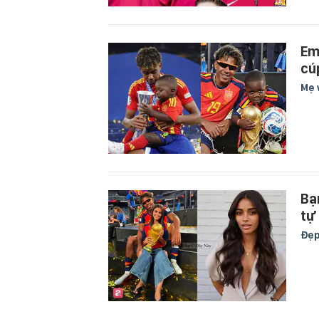
Em
cú
Mẹ 
Bạ
tự
Đẹ