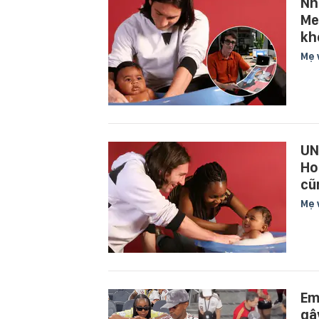
Nh
Me
kh
Mẹ 
UN
Ho
cũ
Mẹ 
Em
gâ