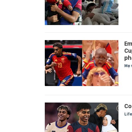
Em
Cu
ph
Mẹ 
Co
Lif