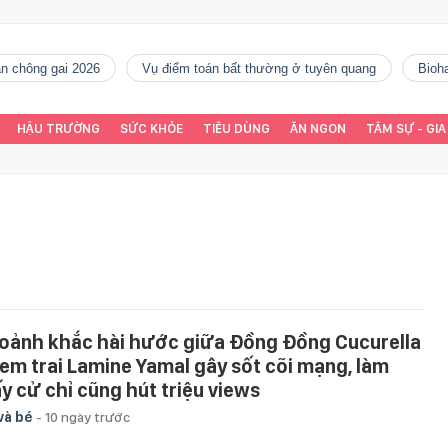
gàn chông gai 2026
vụ điểm toán bất thường ở tuyên quang
Bio
HẬU TRƯỜNG
SỨC KHỎE
TIÊU DÙNG
ĂN NGON
TÂM SỰ - GIA
oảnh khắc hài hước giữa Đồng Đồng Cucurella
 em trai Lamine Yamal gây sốt cõi mạng, làm
y cử chỉ cũng hút triệu views
và bé
-
10 ngày trước