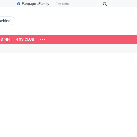
Fanpage aFamily
hacking
 ĐÌNH
40S CLUB