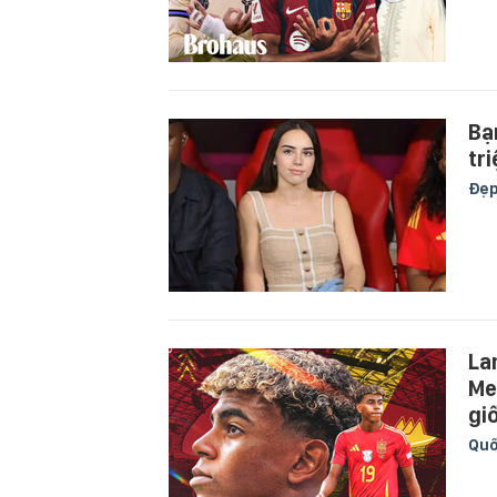
Bạ
tr
Đẹ
La
Me
gi
Quố