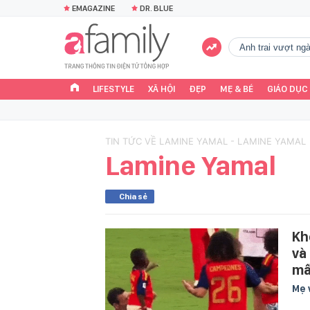
EMAGAZINE
DR. BLUE
Anh trai vượt n
LIFESTYLE
XÃ HỘI
ĐẸP
MẸ & BÉ
GIÁO DỤC
TIN TỨC VỀ LAMINE YAMAL - LAMINE YAMAL
Lamine Yamal
Chia sẻ
Kh
và
mấ
Mẹ 