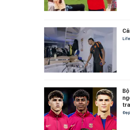
Că
Lif
Bộ
ng
tr
Đẹ