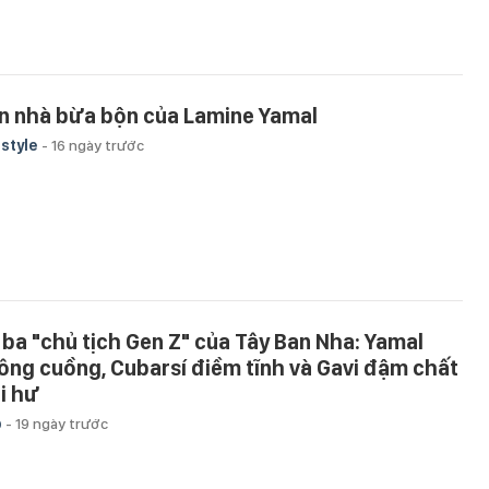
n nhà bừa bộn của Lamine Yamal
estyle
-
16 ngày trước
 ba "chủ tịch Gen Z" của Tây Ban Nha: Yamal
ông cuồng, Cubarsí điềm tĩnh và Gavi đậm chất
ai hư
p
-
19 ngày trước