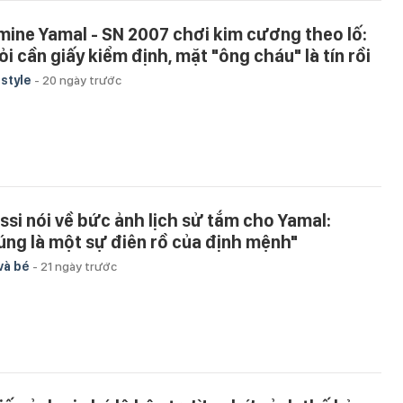
mine Yamal - SN 2007 chơi kim cương theo lố:
ỏi cần giấy kiểm định, mặt "ông cháu" là tín rồi
estyle
-
20 ngày trước
ssi nói về bức ảnh lịch sử tắm cho Yamal:
úng là một sự điên rồ của định mệnh"
và bé
-
21 ngày trước