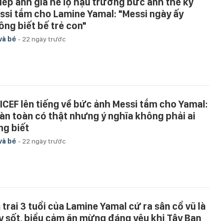
iếp ảnh gia hé lộ hậu trường bức ảnh thế kỷ
ssi tắm cho Lamine Yamal: "Messi ngày ấy
ông biết bế trẻ con"
và bé
-
22 ngày trước
ICEF lên tiếng về bức ảnh Messi tắm cho Yamal:
àn toàn có thật nhưng ý nghĩa không phải ai
ng biết
và bé
-
22 ngày trước
 trai 3 tuổi của Lamine Yamal cứ ra sân cổ vũ là
y sốt, biểu cảm ăn mừng đáng yêu khi Tây Ban