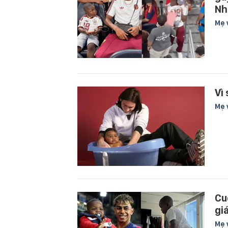
Nh
Mẹ 
Vì
Mẹ 
Cu
gi
Mẹ 