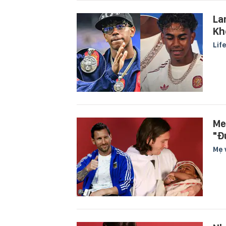
La
Kh
Lif
Me
"Đ
Mẹ 