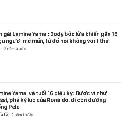
n gái Lamine Yamal: Body bốc lửa khiến gần 15
iệu người mê mẩn, tủ đồ nói không với 1 thứ
p
-
2 năm trước
mine Yamal và tuổi 16 diệu kỳ: Được ví như
ssi, phá kỷ lục của Ronaldo, đi con đường
ống Pele
c tế
-
2 năm trước