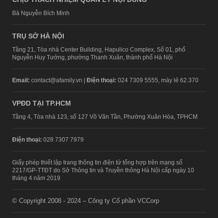
Bà Nguyễn Bích Minh
TRỤ SỞ HÀ NỘI
Tầng 21, Tòa nhà Center Building, Hapulico Complex, Số 01, phố
Nguyễn Huy Tưởng, phường Thanh Xuân, thành phố Hà Nội
Email:
contact@afamily.vn |
Điện thoại:
024 7309 5555, máy lẻ 62.370
VPĐD TẠI TP.HCM
Tầng 4, Tòa nhà 123, số 127 Võ Văn Tần, Phường Xuân Hòa, TPHCM
Điện thoại:
028 7307 7979
Giấy phép thiết lập trang thông tin điện tử tổng hợp trên mạng số
2217/GP-TTĐT do Sở Thông tin và Truyền thông Hà Nội cấp ngày 10
tháng 4 năm 2019
© Copyright 2008 - 2024 – Công ty Cổ phần VCCorp