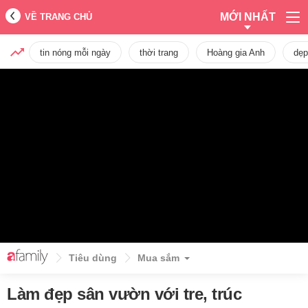
MỚI NHẤT
VỀ TRANG CHỦ
tin nóng mỗi ngày
thời trang
Hoàng gia Anh
dẹp
Tiêu dùng
Mua sắm
Làm đẹp sân vườn với tre, trúc