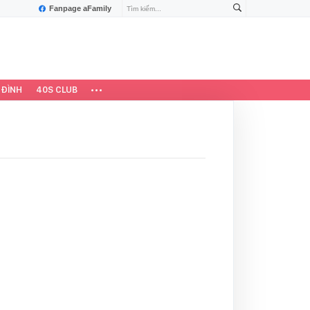
Fanpage aFamily
 ĐÌNH
40S CLUB