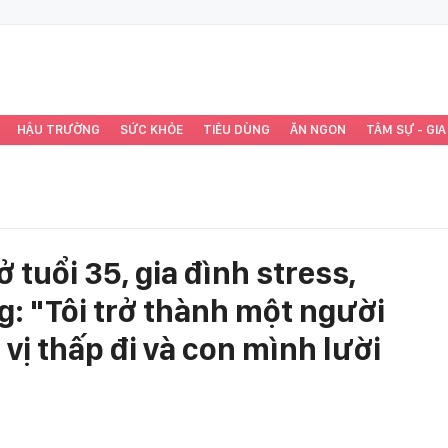
HẬU TRƯỜNG
SỨC KHỎE
TIÊU DÙNG
ĂN NGON
TÂM SỰ - GIA
 tuổi 35, gia đình stress,
g: "Tôi trở thành một người
 vị thấp đi và con mình lười