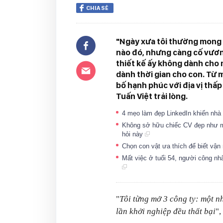
CHIA SẺ
"Ngày xưa tôi thường mong 
nào đó, nhưng càng cố vươn 
thiết kế ấy không dành cho mì
dành thời gian cho con. Từ m
bố hạnh phúc với địa vị thấ
Tuấn Việt trải lòng.
4 mẹo làm đẹp LinkedIn khiến nhà 
Không sở hữu chiếc CV đẹp như mơ
hỏi này
Chọn con vật ưa thích để biết vận
Mất việc ở tuổi 54, người công nhâ
"
Tôi từng mở 3 công ty: một n
lần khởi nghiệp đều thất bại
",