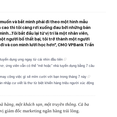
muốn và bắt mình phải đi theo một hình mẫu
cao thì tôi càng rơi xuống đau bởi những bản
nh...Tôi bắt đầu lại từ vị trí là một nhân viên,
ột người bố thất bại, tôi trở thành một người
p đi và con mình lười học hơn", CMO VPBank Trần
tuyển dụng ưng ngay từ cái nhìn đầu tiên
, ứng viên vẫn có thể “mê hoặc” nhà tuyển dụng bằng 7 câu
 may công việc gì sẽ mỉm cười với bạn trong tháng 7 này
n nhập cư viết lá thư từ biệt khiến hàng triệu người xúc động
hà hàng, một khách sạn, một truyền thông. Cả ba
 vị giám đốc marketing ngân hàng trải lòng.