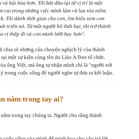
và hài hòa hơn. Tôi bắt đầu lại từ vị trí là một
 vui trong những việc mình làm và lan tỏa niềm
. Tôi dành thời gian cho con, tìm hiểu xem con
t triển nó. Từ một người bố thất bại, tôi trở thành
a vị thấp đi và con mình lười học hơn".
ã chia sẻ những câu chuyện nghịch lý của thành
tại một sự kiện cùng tên do Like A Tree tổ chức.
của ông Việt, mà ông tự nhận mình chỉ là "người xới
ý trong cuộc sống để người nghe tự đưa ra kết luận.
n nằm trong tay ai?
 nằm trong tay chúng ta. Người cho rằng thành
ng cuộc sống của mình để minh họa cho câu trả lời