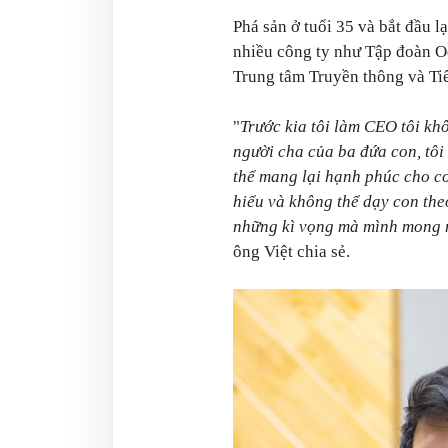
Phá sản ở tuổi 35 và bắt đầu lạ
nhiều công ty như Tập đoàn Oc
Trung tâm Truyền thông và Tiế
"
Trước kia tôi làm CEO tôi kh
người cha của ba đứa con, tôi
thể mang lại hạnh phúc cho co
hiểu và không thể dạy con the
những kì vọng mà mình mong 
ông Việt chia sẻ.