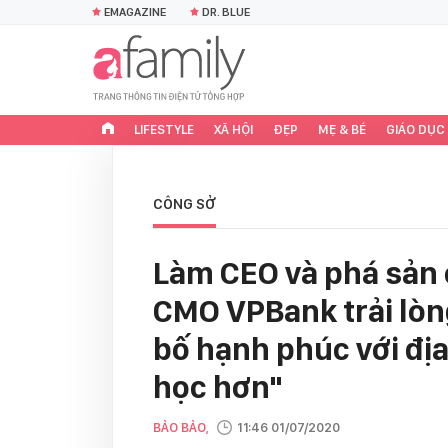
EMAGAZINE
DR. BLUE
LIFESTYLE
XÃ HỘI
ĐẸP
MẸ & BÉ
GIÁO DỤC
CÔNG SỞ
Làm CEO và phá sản ở
CMO VPBank trải lòn
bố hạnh phúc với địa
học hơn"
BẢO BẢO,
11:46 01/07/2020