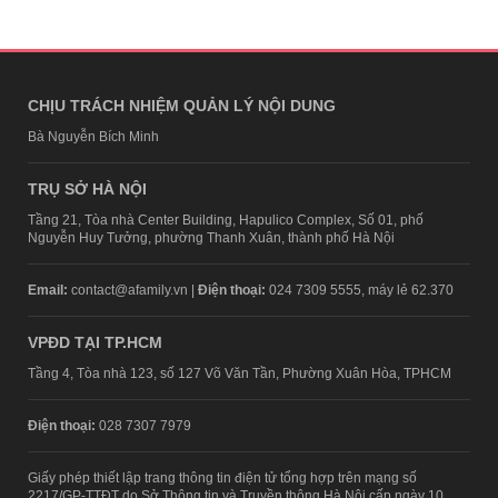
CHỊU TRÁCH NHIỆM QUẢN LÝ NỘI DUNG
Bà Nguyễn Bích Minh
TRỤ SỞ HÀ NỘI
Tầng 21, Tòa nhà Center Building, Hapulico Complex, Số 01, phố
Nguyễn Huy Tưởng, phường Thanh Xuân, thành phố Hà Nội
Email:
contact@afamily.vn |
Điện thoại:
024 7309 5555, máy lẻ 62.370
VPĐD TẠI TP.HCM
Tầng 4, Tòa nhà 123, số 127 Võ Văn Tần, Phường Xuân Hòa, TPHCM
Điện thoại:
028 7307 7979
Giấy phép thiết lập trang thông tin điện tử tổng hợp trên mạng số
2217/GP-TTĐT do Sở Thông tin và Truyền thông Hà Nội cấp ngày 10