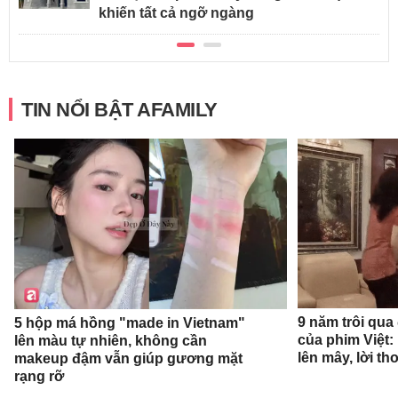
khiến tất cả ngỡ ngàng
TIN NỔI BẬT AFAMILY
9 năm trôi qua
5 hộp má hồng "made in Vietnam"
của phim Việt:
lên màu tự nhiên, không cần
lên mây, lời t
makeup đậm vẫn giúp gương mặt
rạng rỡ