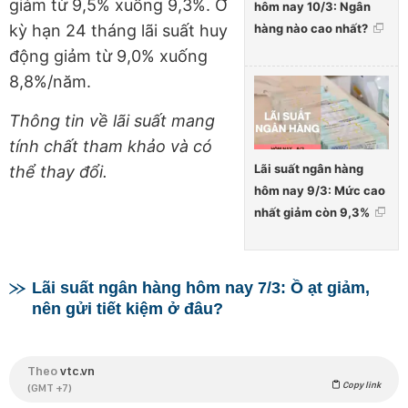
giảm từ 9,5% xuống 9,3%. Ở
hôm nay 10/3: Ngân
hàng nào cao nhất?
kỳ hạn 24 tháng lãi suất huy
động giảm từ 9,0% xuống
8,8%/năm.
Thông tin về lãi suất mang
tính chất tham khảo và có
Lãi suất ngân hàng
thể thay đổi.
hôm nay 9/3: Mức cao
nhất giảm còn 9,3%
Lãi suất ngân hàng hôm nay 7/3: Ồ ạt giảm,
nên gửi tiết kiệm ở đâu?
Theo
vtc.vn
Copy link
(GMT +7)