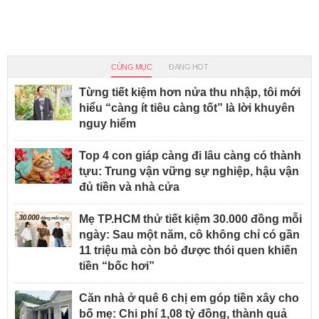
CÙNG MỤC
ĐANG HOT
Từng tiết kiệm hơn nửa thu nhập, tôi mới
hiểu “càng ít tiêu càng tốt” là lời khuyên
nguy hiểm
Top 4 con giáp càng đi lâu càng có thành
tựu: Trung vận vững sự nghiệp, hậu vận
đủ tiền và nhà cửa
Mẹ TP.HCM thử tiết kiệm 30.000 đồng mỗi
ngày: Sau một năm, cô không chỉ có gần
11 triệu mà còn bỏ được thói quen khiến
tiền “bốc hơi”
Căn nhà ở quê 6 chị em góp tiền xây cho
bố mẹ: Chi phí 1,08 tỷ đồng, thành quả