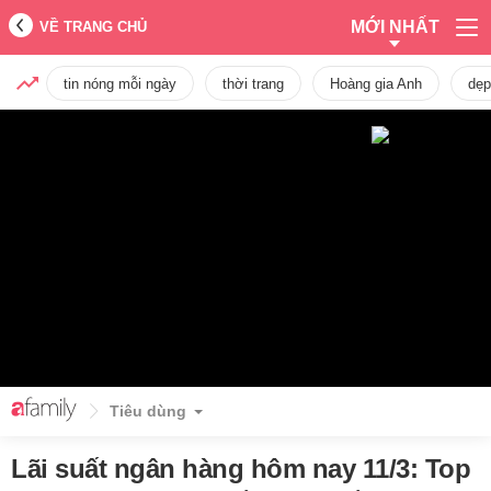
MỚI NHẤT
VỀ TRANG CHỦ
tin nóng mỗi ngày
thời trang
Hoàng gia Anh
dẹp
Tiêu dùng
Lãi suất ngân hàng hôm nay 11/3: Top