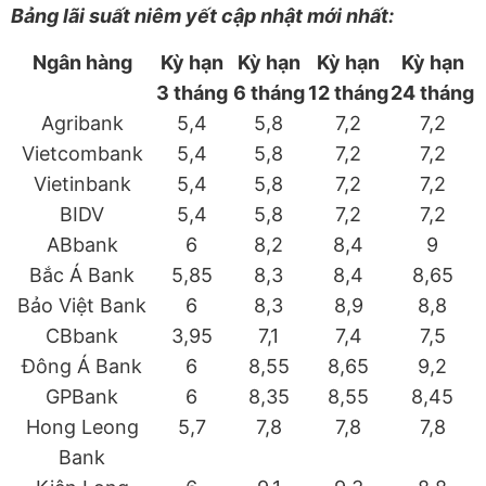
Bảng lãi suất niêm yết cập nhật mới nhất:
Ngân hàng
Kỳ hạn
Kỳ hạn
Kỳ hạn
Kỳ hạn
3 tháng
6 tháng
12 tháng
24 tháng
Agribank
5,4
5,8
7,2
7,2
Vietcombank
5,4
5,8
7,2
7,2
Vietinbank
5,4
5,8
7,2
7,2
BIDV
5,4
5,8
7,2
7,2
ABbank
6
8,2
8,4
9
Bắc Á Bank
5,85
8,3
8,4
8,65
Bảo Việt Bank
6
8,3
8,9
8,8
CBbank
3,95
7,1
7,4
7,5
Đông Á Bank
6
8,55
8,65
9,2
GPBank
6
8,35
8,55
8,45
Hong Leong
5,7
7,8
7,8
7,8
Bank