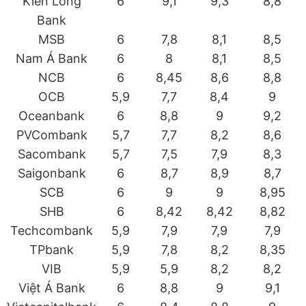
Kiên Long
6
9,1
9,3
8,8
Bank
MSB
6
7,8
8,1
8,5
Nam Á Bank
6
8
8,1
8,5
NCB
6
8,45
8,6
8,8
OCB
5,9
7,7
8,4
9
Oceanbank
6
8,8
9
9,2
PVCombank
5,7
7,7
8,2
8,6
Sacombank
5,7
7,5
7,9
8,3
Saigonbank
6
8,7
8,9
8,7
SCB
6
9
9
8,95
SHB
6
8,42
8,42
8,82
Techcombank
5,9
7,9
7,9
7,9
TPbank
5,9
7,8
8,2
8,35
VIB
5,9
5,9
8,2
8,2
Việt Á Bank
6
8,8
9
9,1