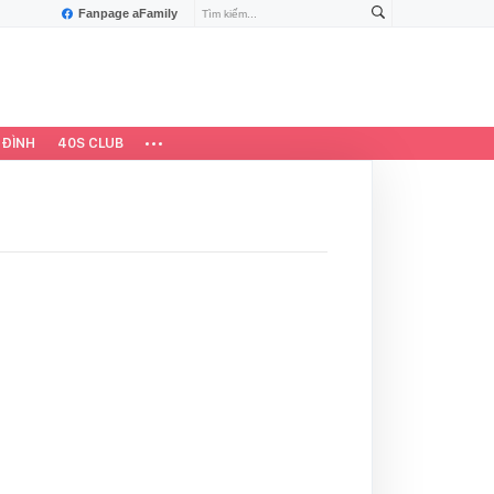
Fanpage aFamily
 ĐÌNH
40S CLUB