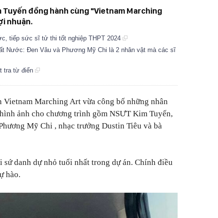
 Tuyến đồng hành cùng "Vietnam Marching
lợi nhuận.
c, tiếp sức sĩ tử thi tốt nghiệp THPT 2024
ất Nước: Đen Vâu và Phương Mỹ Chi là 2 nhân vật mà các sĩ
 tra từ điển
ận
Vietnam Marching Art
vừa công bố những nhân
sứ hình ảnh cho chương trình gồm NSƯT Kim Tuyến,
Phương Mỹ Chi , nhạc trưởng Dustin Tiêu và bà
 sứ danh dự nhỏ tuổi nhất trong dự án. Chính điều
ự hào.