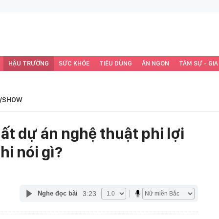
HẬU TRƯỜNG
SỨC KHỎE
TIÊU DÙNG
ĂN NGON
TÂM SỰ - GIA
/SHOW
ất dự án nghệ thuật phi lợi
i nói gì?
3:23
Nghe đọc bài