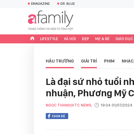
EMAGAZINE
DR. BLUE
LIFESTYLE
XÃ HỘI
ĐẸP
MẸ & BÉ
GIÁO DỤC
HẬU TRƯỜNG
GIẢI TRÍ
PHIM
NHẠC
Là đại sứ nhỏ tuổi nh
nhuận, Phương Mỹ Ch
NGỌC THANH/VTC NEWS,
19:34 01/07/2024
CHIA SẺ