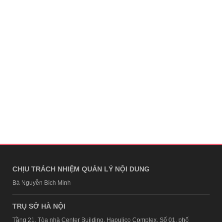
CHỊU TRÁCH NHIỆM QUẢN LÝ NỘI DUNG
Bà Nguyễn Bích Minh
TRỤ SỞ HÀ NỘI
Tầng 21, Tòa nhà Center Building, Hapulico Complex, Số 01, phố