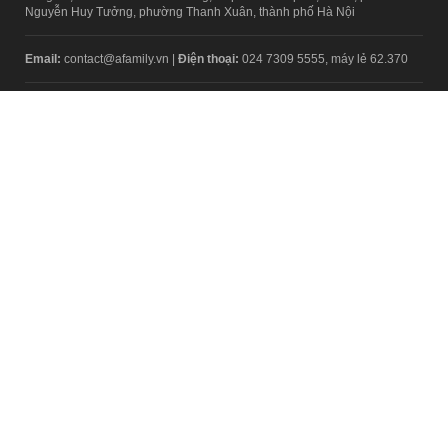
Nguyễn Huy Tưởng, phường Thanh Xuân, thành phố Hà Nội
Email:
contact@afamily.vn |
Điện thoại:
024 7309 5555, máy lẻ 62.370
VPĐD TẠI TP.HCM
Tầng 4, Tòa nhà 123, số 127 Võ Văn Tần, Phường Xuân Hòa, TPHCM
Điện thoại:
028 7307 7979
Giấy phép thiết lập trang thông tin điện tử tổng hợp trên mạng số
2217/GP-TTĐT do Sở Thông tin và Truyền thông Hà Nội cấp ngày 10
tháng 4 năm 2019
© Copyright 2008 - 2024 – Công ty Cổ phần VCCorp
Chính sách bảo mật
Fanpage aFamily
Xem bản Desktop