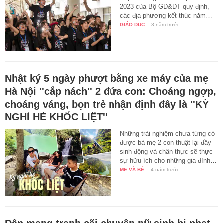
2023 của Bộ GD&ĐT quy định,
các địa phương kết thúc năm…
GIÁO DỤC
-
3 năm trước
Nhật ký 5 ngày phượt bằng xe máy của mẹ
Hà Nội ''cắp nách'' 2 đứa con: Choáng ngợp,
choáng váng, bọn trẻ nhận định đây là ''KỲ
NGHỈ HÈ KHỐC LIỆT''
Những trải nghiệm chưa từng có
được bà mẹ 2 con thuật lại đầy
sinh động và chân thực sẽ thực
sự hữu ích cho những gia đình…
MẸ VÀ BÉ
-
4 năm trước
Dân mạng tranh cãi chuyện nữ sinh bị phạt