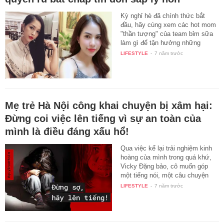
Kỳ nghỉ hè đã chính thức bắt
đầu, hãy cùng xem các hot mom
"thần tượng" của team bỉm sữa
làm gì để tận hưởng những
ngày…
LIFESTYLE
-
7 năm trước
Mẹ trẻ Hà Nội công khai chuyện bị xâm hại:
Đừng coi việc lên tiếng vì sự an toàn của
mình là điều đáng xấu hổ!
Qua việc kể lại trải nghiệm kinh
hoàng của mình trong quá khứ,
Vicky Đặng bảo, cô muốn góp
một tiếng nói, một câu chuyện
có…
LIFESTYLE
-
7 năm trước