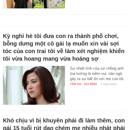
Kỳ nghỉ hè tôi đưa con ra thành phố chơi,
bỗng dưng một cô gái lạ muốn xin vài sợi
tóc của con trai tôi về làm xét nghiệm khiến
tôi vừa hoang mang vừa hoảng sợ
Sự nhiệt tình của vợ chồng anh
trai tưởng là niềm vui, nào ngờ
gây ra sự bất ổn với mẹ con tôi.
TÂM SỰ - GIA ĐÌNH
-
7 năm trước
Khó chịu vì bị khuyên phải đi làm thêm, con
gái 15 tuổi rút dao chém mẹ nhiều nhát phải