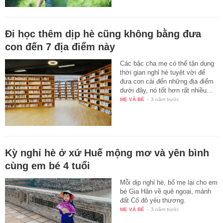
Đi học thêm dịp hè cũng không bằng đưa
con đến 7 địa điểm này
Các bậc cha mẹ có thể tận dụng
thời gian nghỉ hè tuyệt vời để
đưa con cái đến những địa điểm
dưới đây, nó tốt hơn rất nhiều…
MẸ VÀ BÉ
-
3 năm trước
Kỳ nghỉ hè ở xứ Huế mộng mơ và yên bình
cùng em bé 4 tuổi
Mỗi dịp nghỉ hè, bố mẹ lại cho em
bé Gia Hân về quê ngoại, mảnh
đất Cố đô yêu thương.
MẸ VÀ BÉ
-
3 năm trước