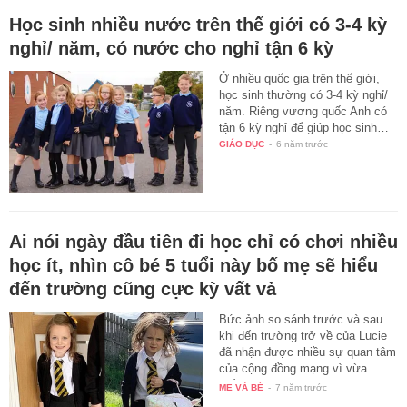
Học sinh nhiều nước trên thế giới có 3-4 kỳ
nghỉ/ năm, có nước cho nghỉ tận 6 kỳ
Ở nhiều quốc gia trên thế giới,
học sinh thường có 3-4 kỳ nghỉ/
năm. Riêng vương quốc Anh có
tận 6 kỳ nghỉ để giúp học sinh…
GIÁO DỤC
-
6 năm trước
Ai nói ngày đầu tiên đi học chỉ có chơi nhiều
học ít, nhìn cô bé 5 tuổi này bố mẹ sẽ hiểu
đến trường cũng cực kỳ vất vả
Bức ảnh so sánh trước và sau
khi đến trường trở về của Lucie
đã nhận được nhiều sự quan tâm
của cộng đồng mạng vì vừa
thấy…
MẸ VÀ BÉ
-
7 năm trước