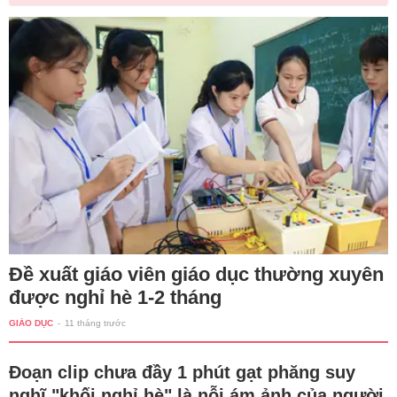
Đề xuất giáo viên giáo dục thường xuyên
được nghỉ hè 1-2 tháng
GIÁO DỤC
-
11 tháng trước
Đoạn clip chưa đầy 1 phút gạt phăng suy
nghĩ "khối nghỉ hè" là nỗi ám ảnh của người