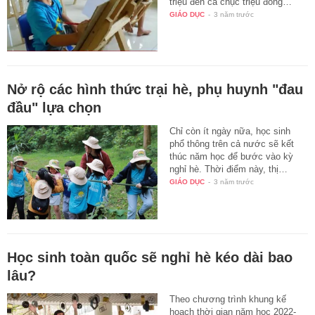
triệu đến cả chục triệu đồng…
GIÁO DỤC
-
3 năm trước
Nở rộ các hình thức trại hè, phụ huynh "đau
đầu" lựa chọn
Chỉ còn ít ngày nữa, học sinh
phổ thông trên cả nước sẽ kết
thúc năm học để bước vào kỳ
nghỉ hè. Thời điểm này, thị…
GIÁO DỤC
-
3 năm trước
Học sinh toàn quốc sẽ nghỉ hè kéo dài bao
lâu?
Theo chương trình khung kế
hoạch thời gian năm học 2022-