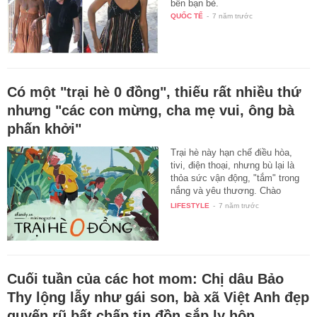
bên bạn bè.
QUỐC TẾ
-
7 năm trước
Có một "trại hè 0 đồng", thiếu rất nhiều thứ
nhưng "các con mừng, cha mẹ vui, ông bà
phấn khởi"
Trại hè này hạn chế điều hòa,
tivi, điện thoại, nhưng bù lại là
thỏa sức vận động, "tắm" trong
nắng và yêu thương. Chào
mừng…
LIFESTYLE
-
7 năm trước
Cuối tuần của các hot mom: Chị dâu Bảo
Thy lộng lẫy như gái son, bà xã Việt Anh đẹp
quyến rũ bất chấp tin đồn sắp ly hôn