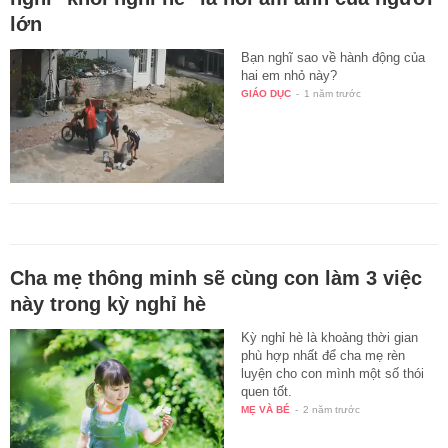
lớn
Bạn nghĩ sao về hành động của
hai em nhỏ này?
GIÁO DỤC
-
1 năm trước
Cha mẹ thông minh sẽ cùng con làm 3 việc
này trong kỳ nghỉ hè
Kỳ nghỉ hè là khoảng thời gian
phù hợp nhất để cha mẹ rèn
luyện cho con mình một số thói
quen tốt.
MẸ VÀ BÉ
-
2 năm trước