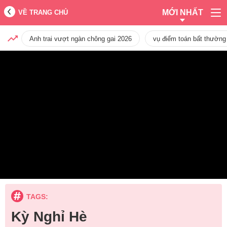
MỚI NHẤT
VỀ TRANG CHỦ
Anh trai vượt ngàn chông gai 2026
vụ điểm toán bất thường
TAGS:
Kỳ Nghỉ Hè