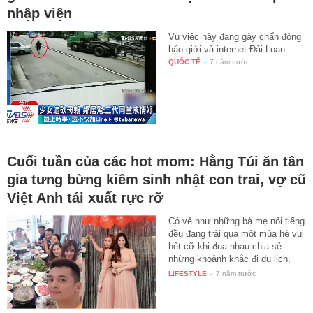
nhập viện
Vụ việc này đang gây chấn động
báo giới và internet Đài Loan.
QUỐC TẾ
-
7 năm trước
Cuối tuần của các hot mom: Hằng Túi ăn tân
gia tưng bừng kiêm sinh nhật con trai, vợ cũ
Việt Anh tái xuất rực rỡ
Có vẻ như những bà mẹ nổi tiếng
đều đang trải qua một mùa hè vui
hết cỡ khi đua nhau chia sẻ
những khoảnh khắc đi du lịch,
tụ…
LIFESTYLE
-
7 năm trước