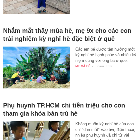
Nhắm mắt thấy mùa hè, mẹ 9x cho các con
trải nghiệm kỳ nghỉ hè đặc biệt ở quê
Các em bé được tận hưởng một
kỳ nghỉ hè hạnh phúc và nhiều kỷ
niệm cùng với ông bà ở quê.
MẸ VÀ BÉ
-
3 năm trước
Phụ huynh TP.HCM chi tiền triệu cho con
tham gia khóa bán trú hè
Không muốn kỳ nghỉ hè của con
chỉ "dán mắt" vào tivi, điện thoại,
nhiều phụ huynh đã chi từ vài