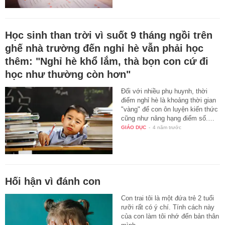
Học sinh than trời vì suốt 9 tháng ngồi trên
ghế nhà trường đến nghỉ hè vẫn phải học
thêm: "Nghỉ hè khổ lắm, thà bọn con cứ đi
học như thường còn hơn"
Đối với nhiều phụ huynh, thời
điểm nghỉ hè là khoảng thời gian
"vàng" để con ôn luyện kiến thức
cũng như nâng hạng điểm số.…
GIÁO DỤC
-
4 năm trước
Hối hận vì đánh con
Con trai tôi là một đứa trẻ 2 tuổi
rưỡi rất có ý chí. Tính cách này
của con làm tôi nhớ đến bản thân