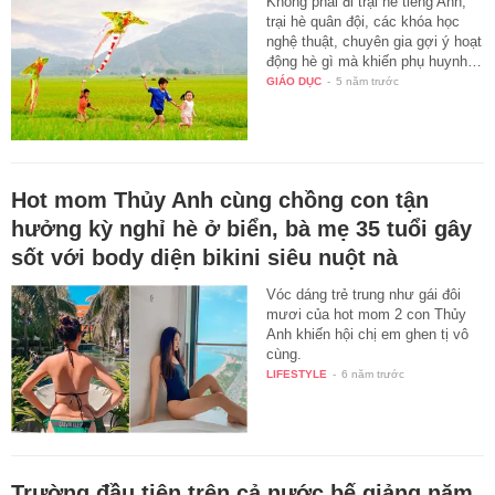
Không phải đi trại hè tiếng Anh,
trại hè quân đội, các khóa học
nghệ thuật, chuyên gia gợi ý hoạt
động hè gì mà khiến phụ huynh…
GIÁO DỤC
-
5 năm trước
Hot mom Thủy Anh cùng chồng con tận
hưởng kỳ nghỉ hè ở biển, bà mẹ 35 tuổi gây
sốt với body diện bikini siêu nuột nà
Vóc dáng trẻ trung như gái đôi
mươi của hot mom 2 con Thủy
Anh khiến hội chị em ghen tị vô
cùng.
LIFESTYLE
-
6 năm trước
Trường đầu tiên trên cả nước bế giảng năm