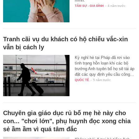
mình.
TÂM SỰ - GIA ĐÌNH
-
4 năm trước
Tranh cãi vụ du khách có hộ chiếu vắc-xin
vẫn bị cách ly
Kỳ nghỉ hè tại Pháp đã rơi vào
tình trạng hỗn loạn khi các bộ
trưởng Anh tuyên bố họ sẽ tái áp
đặt các quy định yêu cầu công…
QUỐC TẾ
-
5 năm trước
Chuyên gia giáo dục rủ bố mẹ hè này cho
con... "chơi lớn", phụ huynh đọc xong chia
sẻ ầm ầm vì quá tâm đắc