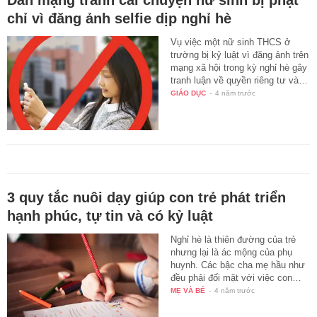
chỉ vì đăng ảnh selfie dịp nghỉ hè
Vụ việc một nữ sinh THCS ở
trường bị kỷ luật vì đăng ảnh trên
mạng xã hội trong kỳ nghỉ hè gây
tranh luận về quyền riêng tư và…
GIÁO DỤC
-
4 năm trước
3 quy tắc nuôi dạy giúp con trẻ phát triển
hạnh phúc, tự tin và có kỷ luật
Nghỉ hè là thiên đường của trẻ
nhưng lại là ác mộng của phụ
huynh. Các bậc cha mẹ hầu như
đều phải đối mặt với việc con…
MẸ VÀ BÉ
-
4 năm trước