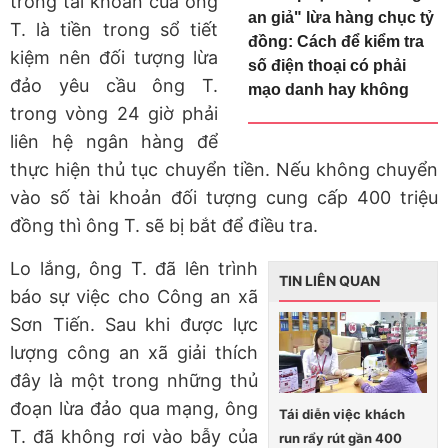
trong tài khoản của ông
an giả" lừa hàng chục tỷ
T. là tiền trong sổ tiết
đồng: Cách để kiểm tra
kiệm nên đối tượng lừa
số điện thoại có phải
đảo yêu cầu ông T.
mạo danh hay không
trong vòng 24 giờ phải
liên hệ ngân hàng để
thực hiện thủ tục chuyển tiền. Nếu không chuyển
vào số tài khoản đối tượng cung cấp 400 triệu
đồng thì ông T. sẽ bị bắt để điều tra.
Lo lắng, ông T. đã lên trình
TIN LIÊN QUAN
báo sự việc cho Công an xã
Sơn Tiến. Sau khi được lực
lượng công an xã giải thích
đây là một trong những thủ
đoạn lừa đảo qua mạng, ông
Tái diễn việc khách
T. đã không rơi vào bẫy của
run rẩy rút gần 400