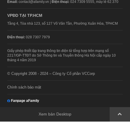
Email:
contact@afamily.vn |
Điện thoại:
024 7309 5555, máy lẻ 62.370
VPĐD TẠI TP.HCM
Tầng 4, Tòa nhà 123, số 127 Võ Văn Tần, Phường Xuân Hòa, TPHCM
Điện thoại:
028 7307 7979
Giấy phép thiết lập trang thông tin điện tử tổng hợp trên mạng số
2217/GP-TTĐT do Sở Thông tin và Truyền thông Hà Nội cấp ngày 10
tháng 4 năm 2019
© Copyright 2008 - 2024 – Công ty Cổ phần VCCorp
Chính sách bảo mật
Fanpage aFamily
Xem bản Desktop