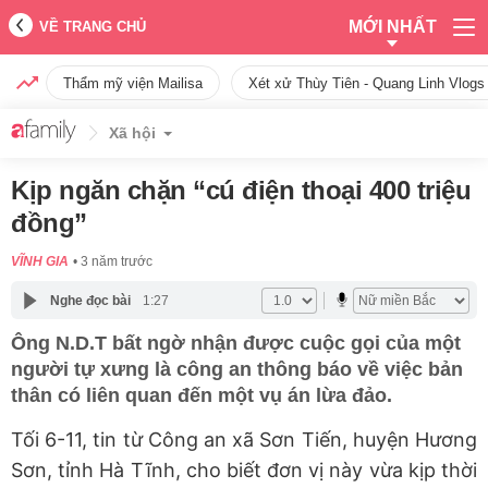
MỚI NHẤT
VỀ TRANG CHỦ
Thẩm mỹ viện Mailisa
Xét xử Thùy Tiên - Quang Linh Vlogs
Xã hội
Kịp ngăn chặn “cú điện thoại 400 triệu
đồng”
VĨNH GIA
3 năm trước
Nghe đọc bài
1:27
Ông N.D.T bất ngờ nhận được cuộc gọi của một
người tự xưng là công an thông báo về việc bản
thân có liên quan đến một vụ án lừa đảo.
Tối 6-11, tin từ Công an xã Sơn Tiến, huyện Hương
Sơn, tỉnh Hà Tĩnh, cho biết đơn vị này vừa kịp thời