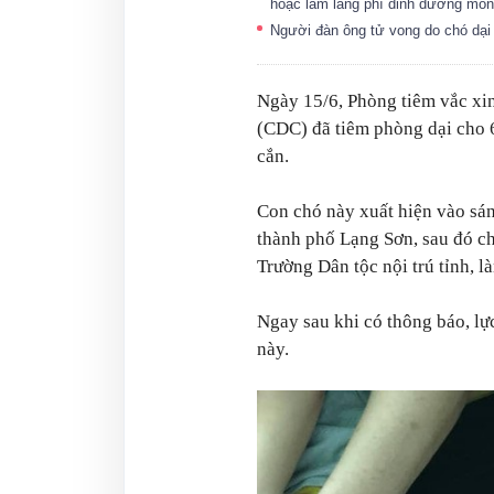
hoặc làm lãng phí dinh dưỡng mó
Người đàn ông tử vong do chó dạ
Ngày 15/6, Phòng tiêm vắc xin
(CDC) đã tiêm phòng dại cho 6
cắn.
Con chó này xuất hiện vào sá
thành phố Lạng Sơn, sau đó c
Trường Dân tộc nội trú tỉnh, l
Ngay sau khi có thông báo, lự
này.