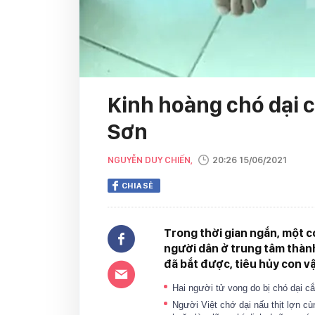
Kinh hoàng chó dại c
Sơn
NGUYỄN DUY CHIẾN,
20:26 15/06/2021
CHIA SẺ
Trong thời gian ngắn, một c
người dân ở trung tâm thàn
đã bắt được, tiêu hủy con v
Hai người tử vong do bị chó dại c
Người Việt chớ dại nấu thịt lợn cù