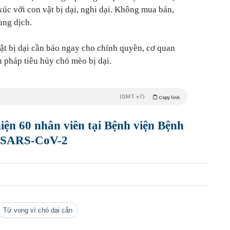
xúc với con vật bị dại, nghi dại. Không mua bán,
ùng dịch.
ật bị dại cần báo ngay cho chính quyền, cơ quan
n pháp tiêu hủy chó mèo bị dại.
(GMT +7)
Copy link
ện 60 nhân viên tại Bệnh viện Bệnh
h SARS-CoV-2
tử vong vì chó dại cắn