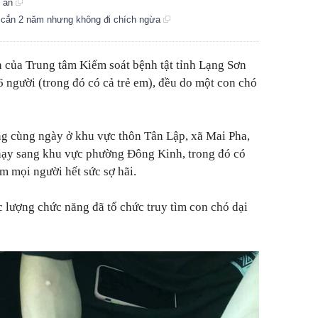
n ăn
i cắn 2 năm nhưng không đi chích ngừa
 của Trung tâm Kiểm soát bệnh tật tỉnh Lạng Sơn
 người (trong đó có cả trẻ em), đều do một con chó
ng cùng ngày ở khu vực thôn Tân Lập, xã Mai Pha,
hạy sang khu vực phường Đông Kinh, trong đó có
àm mọi người hết sức sợ hãi.
c lượng chức năng đã tổ chức truy tìm con chó dại