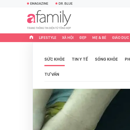
EMAGAZINE
DR. BLUE
LIFESTYLE
XÃ HỘI
ĐẸP
MẸ & BÉ
GIÁO DỤC
SỨC KHỎE
TIN Y TẾ
SỐNG KHỎE
PH
TƯ VẤN