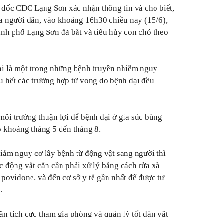
đốc CDC Lạng Sơn xác nhận thông tin và cho biết,
a người dân, vào khoảng 16h30 chiều nay (15/6),
h phố Lạng Sơn đã bắt và tiêu hủy con chó theo
ại là một trong những bệnh truyền nhiễm nguy
ầu hết các trường hợp tử vong do bệnh dại đều
môi trường thuận lợi để bệnh dại ở gia súc bùng
o khoảng tháng 5 đến tháng 8.
iảm nguy cơ lây bệnh từ động vật sang người thì
c động vật cắn cần phải xử lý bằng cách rửa xà
povidone. và đến cơ sở y tế gần nhất để được tư
.
ân tích cực tham gia phòng và quản lý tốt đàn vật