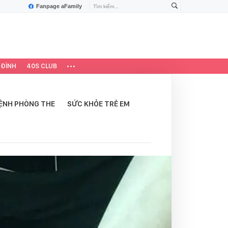
Fanpage aFamily
 ĐÌNH
40S CLUB
ỆNH PHÒNG THE
SỨC KHỎE TRẺ EM