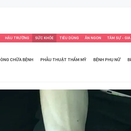
HẬU TRƯỜNG
SỨC KHỎE
TIÊU DÙNG
ĂN NGON
TÂM SỰ - GIA
ÒNG CHỮA BỆNH
PHẪU THUẬT THẨM MỸ
BỆNH PHỤ NỮ
B