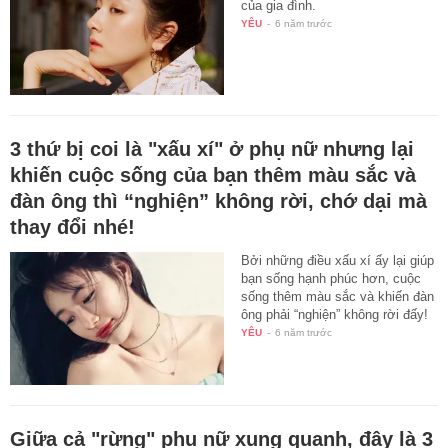
của gia đình.
YÊU
-
6 năm trước
3 thứ bị coi là "xấu xí" ở phụ nữ nhưng lại
khiến cuộc sống của bạn thêm màu sắc và
đàn ông thì “nghiện” không rời, chớ dại mà
thay đổi nhé!
Bởi những điều xấu xí ấy lại giúp
bạn sống hạnh phúc hơn, cuộc
sống thêm màu sắc và khiến đàn
ông phải “nghiện” không rời đấy!
YÊU
-
6 năm trước
Giữa cả "rừng" phụ nữ xung quanh, đây là 3