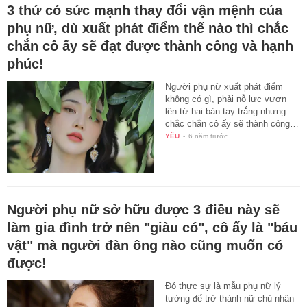
3 thứ có sức mạnh thay đổi vận mệnh của
phụ nữ, dù xuất phát điểm thế nào thì chắc
chắn cô ấy sẽ đạt được thành công và hạnh
phúc!
Người phụ nữ xuất phát điểm
không có gì, phải nỗ lực vươn
lên từ hai bàn tay trắng nhưng
chắc chắn cô ấy sẽ thành công…
YÊU
-
6 năm trước
Người phụ nữ sở hữu được 3 điều này sẽ
làm gia đình trở nên "giàu có", cô ấy là "báu
vật" mà người đàn ông nào cũng muốn có
được!
Đó thực sự là mẫu phụ nữ lý
tưởng để trở thành nữ chủ nhân