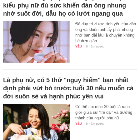
kiểu phụ nữ đủ sức khiến đàn ông nhung
nhớ suốt đời, dẫu họ có lướt ngang qua
Để duy trì được tình yêu của đàn
ông và khiến anh ấy phải nhung
nhớ bạn dài lâu là chuyện không
hề đơn giản.
YÊU
-
6 năm trước
Là phụ nữ, có 5 thứ "nguy hiểm" bạn nhất
định phải vứt bỏ trước tuổi 30 nếu muốn cả
đời suôn sẻ và hạnh phúc yên vui
Có thể coi mốc 30 tuổi là ranh
giới giữa sự “trẻ dại” và trưởng
thành của người phụ nữ.
YÊU
-
6 năm trước