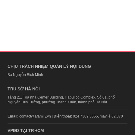
CHỊU TRÁCH NHIỆM QUẢN LÝ NỘI DUNG
Bà Nguyễn Bích Minh
TRỤ SỞ HÀ NỘI
Tầng 21, Tòa nhà Center Building, Hapulico Complex, Số 01, phố
Nguyễn Huy Tưởng, phường Thanh Xuân, thành phố Hà Nội
Email:
contact@afamily.vn |
Điện thoại:
024 7309 5555, máy lẻ 62.370
VPĐD TẠI TP.HCM