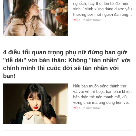
nghếch, hãy thốt lên từ đôi môi
xinh: "Mình xứng đáng được yêu
thương bởi một người đàn ông…
YÊU
-
5 năm trước
4 điều tối quan trọng phụ nữ đừng bao giờ
"dễ dãi" với bản thân: Không "tàn nhẫn" với
chính mình thì cuộc đời sẽ tàn nhẫn với
bạn!
Nếu bạn muốn sống thảnh thơi
và vui vẻ thì buộc bạn phải khiến
bản thân trở nên mạnh mẽ, đủ
vững chãi mà ung dung tiến về…
YÊU
-
5 năm trước