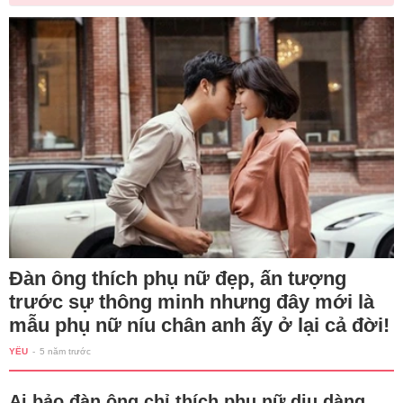
Đàn ông thích phụ nữ đẹp, ấn tượng
trước sự thông minh nhưng đây mới là
mẫu phụ nữ níu chân anh ấy ở lại cả đời!
YÊU
-
5 năm trước
Ai bảo đàn ông chỉ thích phụ nữ dịu dàng,