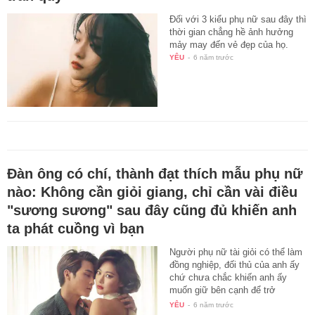
Đối với 3 kiểu phụ nữ sau đây thì
thời gian chẳng hề ảnh hưởng
mảy may đến vẻ đẹp của họ.
YÊU
-
6 năm trước
Đàn ông có chí, thành đạt thích mẫu phụ nữ
nào: Không cần giỏi giang, chỉ cần vài điều
"sương sương" sau đây cũng đủ khiến anh
ta phát cuồng vì bạn
Người phụ nữ tài giỏi có thể làm
đồng nghiệp, đối thủ của anh ấy
chứ chưa chắc khiến anh ấy
muốn giữ bên cạnh để trở
thành…
YÊU
-
6 năm trước