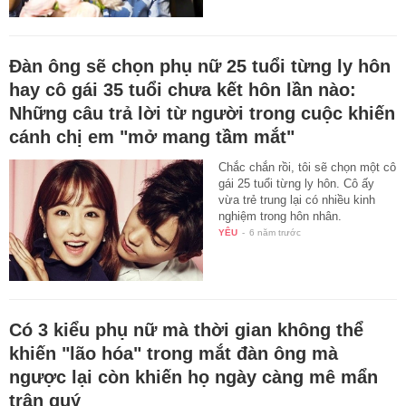
Đàn ông sẽ chọn phụ nữ 25 tuổi từng ly hôn
hay cô gái 35 tuổi chưa kết hôn lần nào:
Những câu trả lời từ người trong cuộc khiến
cánh chị em "mở mang tầm mắt"
Chắc chắn rồi, tôi sẽ chọn một cô
gái 25 tuổi từng ly hôn. Cô ấy
vừa trẻ trung lại có nhiều kinh
nghiệm trong hôn nhân.
YÊU
-
6 năm trước
Có 3 kiểu phụ nữ mà thời gian không thể
khiến "lão hóa" trong mắt đàn ông mà
ngược lại còn khiến họ ngày càng mê mẩn
trân quý