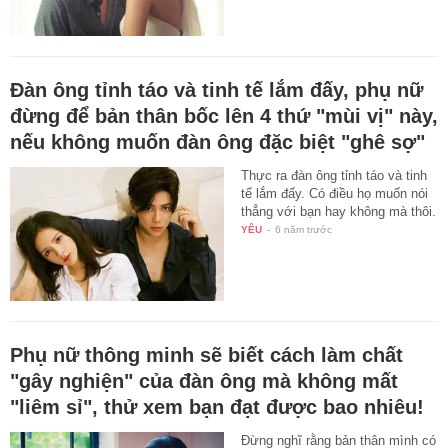
Đàn ông tỉnh táo và tinh tế lắm đấy, phụ nữ
đừng để bản thân bốc lên 4 thứ "mùi vị" này,
nếu không muốn đàn ông đặc biệt "ghê sợ"
Thực ra đàn ông tỉnh táo và tinh
tế lắm đấy. Có điều họ muốn nói
thẳng với bạn hay không mà thôi.
YÊU
-
6 năm trước
Phụ nữ thông minh sẽ biết cách làm chất
"gây nghiện" của đàn ông mà không mất
"liêm sỉ", thử xem bạn đạt được bao nhiêu!
Đừng nghĩ rằng bản thân mình có