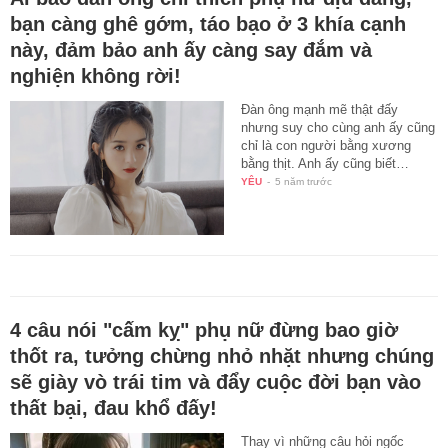
bạn càng ghê gớm, táo bạo ở 3 khía cạnh
này, đảm bảo anh ấy càng say đắm và
nghiện không rời!
Đàn ông mạnh mẽ thật đấy
nhưng suy cho cùng anh ấy cũng
chỉ là con người bằng xương
bằng thịt. Anh ấy cũng biết…
YÊU
-
5 năm trước
4 câu nói "cấm kỵ" phụ nữ đừng bao giờ
thốt ra, tưởng chừng nhỏ nhặt nhưng chúng
sẽ giày vò trái tim và đẩy cuộc đời bạn vào
thất bại, đau khổ đấy!
Thay vì những câu hỏi ngốc