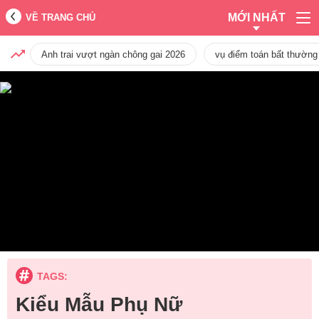
MỚI NHẤT
VỀ TRANG CHỦ
Anh trai vượt ngàn chông gai 2026
vụ điểm toán bất thường
TAGS:
Kiểu Mẫu Phụ Nữ