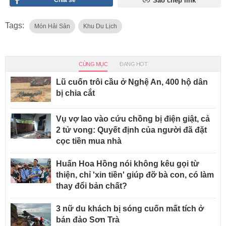
Sao chép link
Tags:
Món Hải Sản
Khu Du Lịch
CÙNG MỤC
ĐANG HOT
Lũ cuốn trôi cầu ở Nghệ An, 400 hộ dân
bị chia cắt
Vụ vợ lao vào cứu chồng bị điện giật, cả
2 tử vong: Quyết định của người đã đặt
cọc tiền mua nhà
Huấn Hoa Hồng nói không kêu gọi từ
thiện, chỉ 'xin tiền' giúp đỡ bà con, có làm
thay đổi bản chất?
3 nữ du khách bị sóng cuốn mất tích ở
bán đảo Sơn Trà