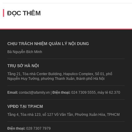
ĐỌC THÊM
CHỊU TRÁCH NHIỆM QUẢN LÝ NỘI DUNG
Bà Nguyễn Bích Minh
TRỤ SỞ HÀ NỘI
Tầng 21, Tòa nhà Center Building, Hapulico Complex, Số 01, phố
Nguyễn Huy Tưởng, phường Thanh Xuân, thành phố Hà Nội
Email:
contact@afamily.vn |
Điện thoại:
024 7309 5555, máy lẻ 62.370
VPĐD TẠI TP.HCM
Tầng 4, Tòa nhà 123, số 127 Võ Văn Tần, Phường Xuân Hòa, TPHCM
Điện thoại:
028 7307 7979