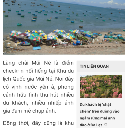
Làng chài Mũi Né là điểm
TIN LIÊN QUAN
check-in nổi tiếng tại Khu du
lịch Quốc gia Mũi Né. Nơi đây
có vịnh nước yên ả, phong
cảnh hữu tình thu hút nhiều
du khách, nhiều nhiếp ảnh
Du khách bị ‘chặt
gia đam mê chụp ảnh.
chém’ trên đường vào
ngắm rừng mai anh
Đồng thời, đây cũng là khu
đào ở Đà Lạt