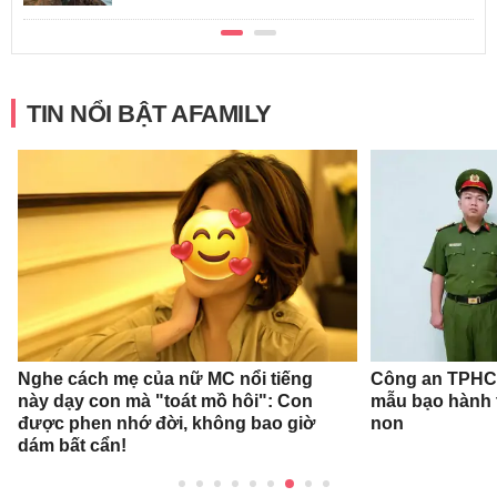
TIN NỔI BẬT AFAMILY
Nghe cách mẹ của nữ MC nổi tiếng
Công an TPHCM
này dạy con mà "toát mồ hôi": Con
mẫu bạo hành 
được phen nhớ đời, không bao giờ
non
dám bất cẩn!