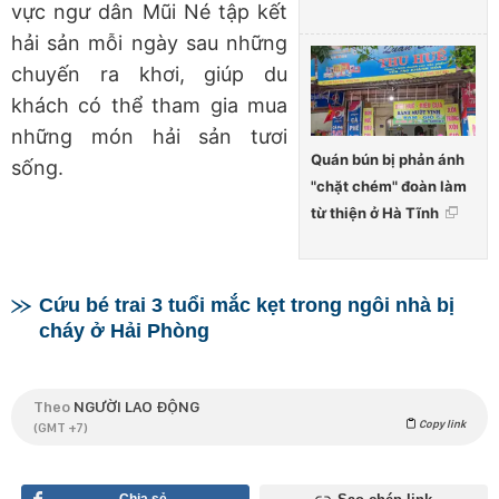
vực ngư dân Mũi Né tập kết
hải sản mỗi ngày sau những
chuyến ra khơi, giúp du
khách có thể tham gia mua
những món hải sản tươi
Quán bún bị phản ánh
sống.
"chặt chém" đoàn làm
từ thiện ở Hà Tĩnh
Cứu bé trai 3 tuổi mắc kẹt trong ngôi nhà bị
cháy ở Hải Phòng
Theo
NGƯỜI LAO ĐỘNG
Copy link
(GMT +7)
Chia sẻ