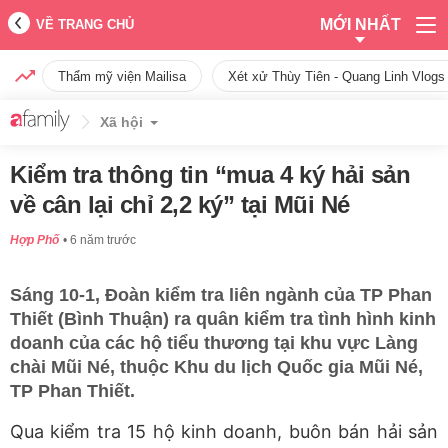
MỚI NHẤT
VỀ TRANG CHỦ
Thẩm mỹ viện Mailisa
Xét xử Thùy Tiên - Quang Linh Vlogs
Xã hội
Kiểm tra thông tin “mua 4 ký hải sản
về cân lại chỉ 2,2 ký” tại Mũi Né
Hợp Phố
6 năm trước
Sáng 10-1, Đoàn kiểm tra liên ngành của TP Phan
Thiết (Bình Thuận) ra quân kiểm tra tình hình kinh
doanh của các hộ tiểu thương tại khu vực Làng
chài Mũi Né, thuộc Khu du lịch Quốc gia Mũi Né,
TP Phan Thiết.
Qua kiểm tra 15 hộ kinh doanh, buôn bán hải sản