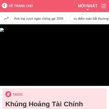
MỚI NHẤT
VỀ TRANG CHỦ
Anh trai vượt ngàn chông gai 2026
vụ điểm toán bất thường
TAGS:
Khủng Hoảng Tài Chính