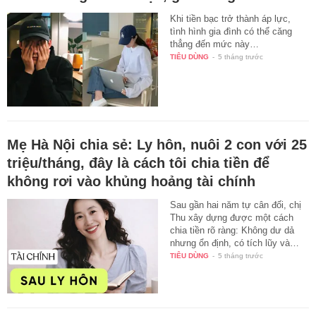
Khi tiền bạc trở thành áp lực,
tình hình gia đình có thể căng
thẳng đến mức này…
TIÊU DÙNG
-
5 tháng trước
Mẹ Hà Nội chia sẻ: Ly hôn, nuôi 2 con với 25
triệu/tháng, đây là cách tôi chia tiền để
không rơi vào khủng hoảng tài chính
Sau gần hai năm tự cân đối, chị
Thu xây dựng được một cách
chia tiền rõ ràng: Không dư dả
nhưng ổn định, có tích lũy và…
TIÊU DÙNG
-
5 tháng trước