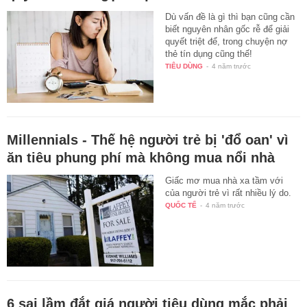
Dù vấn đề là gì thì bạn cũng cần
biết nguyên nhân gốc rễ để giải
quyết triệt để, trong chuyện nợ
thẻ tín dụng cũng thế!
TIÊU DÙNG
-
4 năm trước
Millennials - Thế hệ người trẻ bị 'đổ oan' vì
ăn tiêu phung phí mà không mua nổi nhà
Giấc mơ mua nhà xa tầm với
của người trẻ vì rất nhiều lý do.
QUỐC TẾ
-
4 năm trước
6 sai lầm đắt giá người tiêu dùng mắc phải