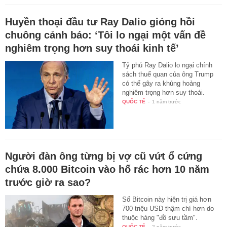
Huyền thoại đầu tư Ray Dalio gióng hồi
chuông cảnh báo: ‘Tôi lo ngại một vấn đề
nghiêm trọng hơn suy thoái kinh tế’
Tỷ phú Ray Dalio lo ngại chính
sách thuế quan của ông Trump
có thể gây ra khủng hoảng
nghiêm trọng hơn suy thoái.
QUỐC TẾ
-
1 năm trước
Người đàn ông từng bị vợ cũ vứt ổ cứng
chứa 8.000 Bitcoin vào hố rác hơn 10 năm
trước giờ ra sao?
Số Bitcoin này hiện trị giá hơn
700 triệu USD thậm chí hơn do
thuộc hàng "đồ sưu tầm".
QUỐC TẾ
-
2 năm trước