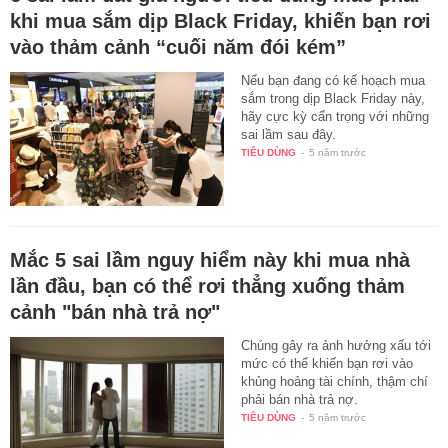
khi mua sắm dịp Black Friday, khiến bạn rơi
vào thảm cảnh “cuối năm đói kém”
Nếu bạn đang có kế hoạch mua
sắm trong dịp Black Friday này,
hãy cực kỳ cẩn trọng với những
sai lầm sau đây.
TIÊU DÙNG
-
5 năm trước
Mắc 5 sai lầm nguy hiểm này khi mua nhà
lần đầu, bạn có thể rơi thẳng xuống thảm
cảnh "bán nhà trả nợ"
Chúng gây ra ảnh hưởng xấu tới
mức có thể khiến bạn rơi vào
khủng hoảng tài chính, thậm chí
phải bán nhà trả nợ.
TIÊU DÙNG
-
5 năm trước