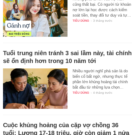
cũng thất bại. Có người từ khoản
nợ lớn lại học được cách kiểm
soát tiền, thay đổi tư duy và tự…
TIÊU DÙNG
-
3 tháng trước
Tuổi trung niên tránh 3 sai lầm này, tài chính
sẽ ổn định hơn trong 10 năm tới
Nhiều người nghĩ phá sản là do
biến cố bất ngờ, nhưng thực tế
phần lớn khủng hoảng tài chính
bắt đầu từ những lựa chọn…
TIÊU DÙNG
-
4 tháng trước
Cuộc khủng hoảng của cặp vợ chồng 36
tuổi: Lương 17-18 triệu, giờ còn giảm 1 nửa