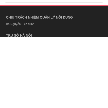
CHỊU TRÁCH NHIỆM QUẢN LÝ NỘI DUNG
Bà Nguyễn Bích Minh
TRỤ SỞ HÀ NỘI
Tầng 21, Tòa nhà Center Building, Hapulico Complex, Số 01, phố
Nguyễn Huy Tưởng, phường Thanh Xuân, thành phố Hà Nội
Email:
contact@afamily.vn |
Điện thoại:
024 7309 5555, máy lẻ 62.370
VPĐD TẠI TP.HCM
Tầng 4, Tòa nhà 123, số 127 Võ Văn Tần, Phường Xuân Hòa, TPHCM
Điện thoại:
028 7307 7979
Giấy phép thiết lập trang thông tin điện tử tổng hợp trên mạng số
2217/GP-TTĐT do Sở Thông tin và Truyền thông Hà Nội cấp ngày 10
tháng 4 năm 2019