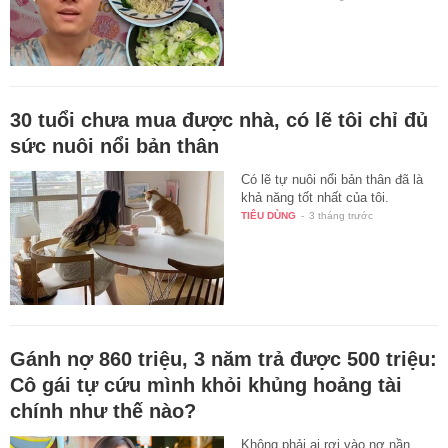
30 tuổi chưa mua được nhà, có lẽ tôi chỉ đủ
sức nuôi nổi bản thân
Có lẽ tự nuôi nổi bản thân đã là
khả năng tốt nhất của tôi.
TIÊU DÙNG
-
3 tháng trước
Gánh nợ 860 triệu, 3 năm trả được 500 triệu:
Cô gái tự cứu mình khỏi khủng hoảng tài
chính như thế nào?
Không phải ai rơi vào nợ nần