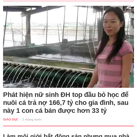
Phát hiện nữ sinh ĐH top đầu bỏ học để
nuôi cá trả nợ 166,7 tỷ cho gia đình, sau
này 1 con cá bán được hơn 33 tỷ
GIÁO DỤC
-
2 tháng trước
Làm môi giới bất động sản nhưng mua nhà