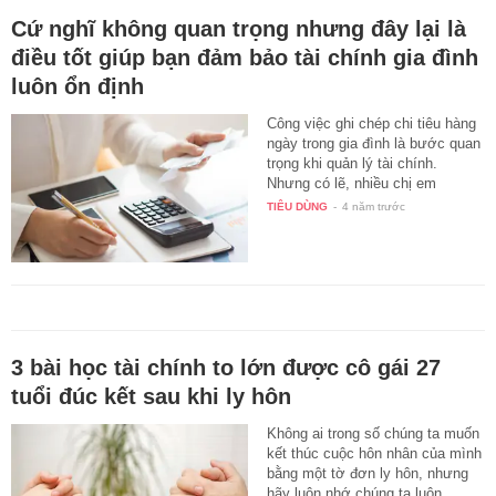
Cứ nghĩ không quan trọng nhưng đây lại là
điều tốt giúp bạn đảm bảo tài chính gia đình
luôn ổn định
Công việc ghi chép chi tiêu hàng
ngày trong gia đình là bước quan
trọng khi quản lý tài chính.
Nhưng có lẽ, nhiều chị em
đang…
TIÊU DÙNG
-
4 năm trước
3 bài học tài chính to lớn được cô gái 27
tuổi đúc kết sau khi ly hôn
Không ai trong số chúng ta muốn
kết thúc cuộc hôn nhân của mình
bằng một tờ đơn ly hôn, nhưng
hãy luôn nhớ chúng ta luôn