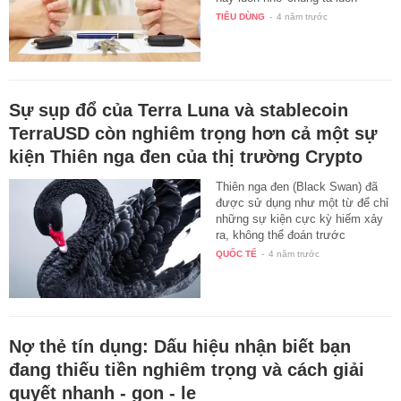
phải…
TIÊU DÙNG
-
4 năm trước
Sự sụp đổ của Terra Luna và stablecoin
TerraUSD còn nghiêm trọng hơn cả một sự
kiện Thiên nga đen của thị trường Crypto
Thiên nga đen (Black Swan) đã
được sử dụng như một từ để chỉ
những sự kiện cực kỳ hiếm xảy
ra, không thể đoán trước
nhưng…
QUỐC TẾ
-
4 năm trước
Nợ thẻ tín dụng: Dấu hiệu nhận biết bạn
đang thiếu tiền nghiêm trọng và cách giải
quyết nhanh - gọn - lẹ