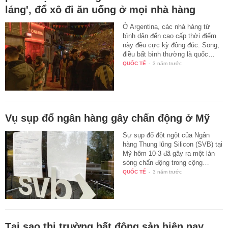
láng', đổ xô đi ăn uống ở mọi nhà hàng
Ở Argentina, các nhà hàng từ
bình dân đến cao cấp thời điểm
này đều cực kỳ đông đúc. Song,
điều bất bình thường là quốc…
QUỐC TẾ
-
3 năm trước
Vụ sụp đổ ngân hàng gây chấn động ở Mỹ
Sự sụp đổ đột ngột của Ngân
hàng Thung lũng Silicon (SVB) tại
Mỹ hôm 10-3 đã gây ra một làn
sóng chấn động trong cộng…
QUỐC TẾ
-
3 năm trước
Tại sao thị trường bất động sản hiện nay