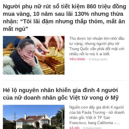
Người phụ nữ rút sổ tiết kiệm 860 triệu đồng
mua vàng, 10 năm sau lãi 130% nhưng thừa
nhận: “Tôi lãi đậm nhưng thấp thỏm, mất ăn
mất ngủ”
Thu được lợi nhuận lớn nhờ đầu
tư vàng, nhưng người phụ nữ
Trung Quốc vẫn phải đối mặt với
nhiều nỗi lo mà ít ai biết.
TIÊU DÙNG
-
6 tháng trước
Hé lộ nguyên nhân khiến gia đình 4 người
của nữ doanh nhân gốc Việt tử vong ở Mỹ
Nguồn cơn đẩy gia đình 4 người
của bà Paula Trương - nữ doanh
nhân gốc Việt ở TP San
Francisco, bang California –…
XÃ HỘI
-
9 tháng trước