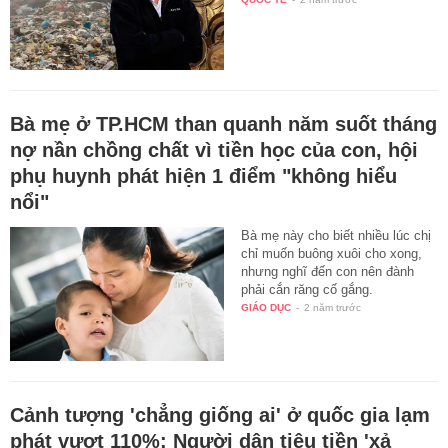
Bà mẹ ở TP.HCM than quanh năm suốt tháng
nợ nần chồng chất vì tiền học của con, hội
phụ huynh phát hiện 1 điểm "không hiểu
nổi"
Bà mẹ này cho biết nhiều lúc chị
chỉ muốn buông xuôi cho xong,
nhưng nghĩ đến con nên đành
phải cắn răng cố gắng.
GIÁO DỤC
-
2 năm trước
Cảnh tượng 'chẳng giống ai' ở quốc gia lạm
phát vượt 110%: Người dân tiêu tiền 'xả