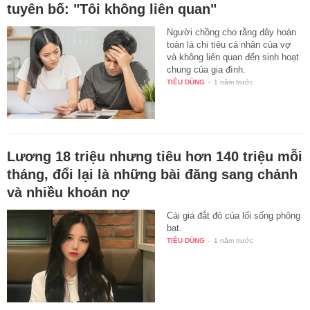
tuyên bố: "Tôi không liên quan"
Người chồng cho rằng đây hoàn
toàn là chi tiêu cá nhân của vợ
và không liên quan đến sinh hoạt
chung của gia đình.
TIÊU DÙNG
-
1 năm trước
Lương 18 triệu nhưng tiêu hơn 140 triệu mỗi
tháng, đổi lại là những bài đăng sang chảnh
và nhiều khoản nợ
Cái giá đắt đỏ của lối sống phông
bạt.
TIÊU DÙNG
-
1 năm trước