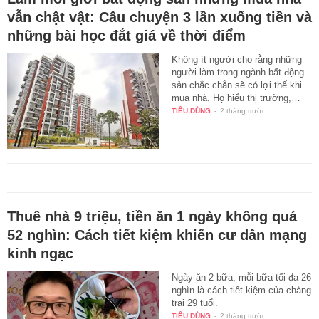
vẫn chật vật: Câu chuyện 3 lần xuống tiền và
những bài học đắt giá về thời điểm
Không ít người cho rằng những
người làm trong ngành bất động
sản chắc chắn sẽ có lợi thế khi
mua nhà. Họ hiểu thị trường,…
TIÊU DÙNG
-
2 tháng trước
Thuê nhà 9 triệu, tiền ăn 1 ngày không quá
52 nghìn: Cách tiết kiệm khiến cư dân mạng
kinh ngạc
Ngày ăn 2 bữa, mỗi bữa tối đa 26
nghìn là cách tiết kiệm của chàng
trai 29 tuổi.
TIÊU DÙNG
-
2 tháng trước