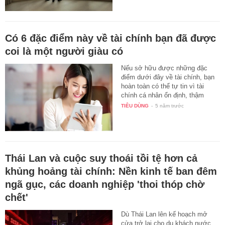
Có 6 đặc điểm này về tài chính bạn đã được
coi là một người giàu có
Nếu sở hữu được những đặc
điểm dưới đây về tài chính, bạn
hoàn toàn có thể tự tin vì tài
chính cá nhân ổn định, thậm
chí…
TIÊU DÙNG
-
5 năm trước
Thái Lan và cuộc suy thoái tồi tệ hơn cả
khủng hoảng tài chính: Nền kinh tế ban đêm
ngã gục, các doanh nghiệp 'thoi thóp chờ
chết'
Dù Thái Lan lên kế hoạch mở
cửa trở lại cho du khách nước