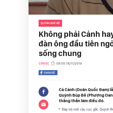
QUỲNH BÚP BÊ
Không phải Cảnh hay
đàn ông đầu tiên ngỏ
sống chung
CRISSI,
08:00 18/11/2018
CHIA SẺ
Cả Cảnh (Doãn Quốc Đam) lẫ
Quỳnh Búp Bê (Phương Oanh) 
thẳng thắn làm điều đó.
Đáp trả một câu cực gắt, Quỳnh Búp