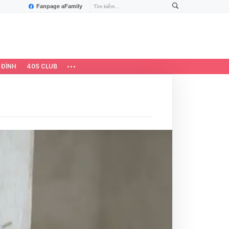
Fanpage aFamily
 ĐÌNH
40S CLUB