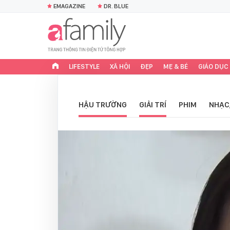
EMAGAZINE
DR. BLUE
LIFESTYLE
XÃ HỘI
ĐẸP
MẸ & BÉ
GIÁO DỤC
HẬU TRƯỜNG
GIẢI TRÍ
PHIM
NHẠC