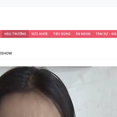
HẬU TRƯỜNG
SỨC KHỎE
TIÊU DÙNG
ĂN NGON
TÂM SỰ - GIA
/SHOW