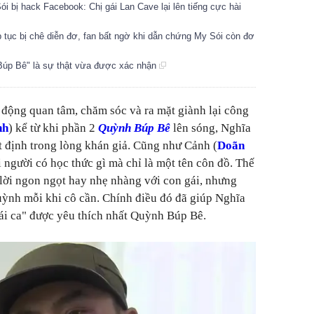
 bị hack Facebook: Chị gái Lan Cave lại lên tiếng cực hài
tục bị chê diễn đơ, fan bất ngờ khi dẫn chứng My Sói còn đơ
 Búp Bê" là sự thật vừa được xác nhận
 động quan tâm, chăm sóc và ra mặt giành lại công
nh
) kể từ khi phần 2
Quỳnh Búp Bê
lên sóng, Nghĩa
ất định trong lòng khán giả. Cũng như Cảnh (
Doãn
 người có học thức gì mà chỉ là một tên côn đồ. Thế
lời ngon ngọt hay nhẹ nhàng với con gái, nhưng
uỳnh mỗi khi cô cần. Chính điều đó đã giúp Nghĩa
ái ca" được yêu thích nhất Quỳnh Búp Bê.