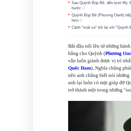
Sau Quỳnh Búp Bê, đến lượt My Sói
hước
Quỳnh Búp Bê (Phương Oanh) tiếp 
hơn
Cảnh "soái ca" trở lại với "Quỳnh
Bắt đầu nổi lên từ những hành
bằng cho Quỳnh (
Phương Oa
vẫn luôn giành được vị trí nh
Quốc Đam
), Nghĩa chẳng phải
nên anh chẳng biết nói những 
anh lại luôn có mặt giúp đỡ Q
trở thành một trong những "so