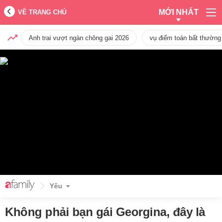
MỚI NHẤT
VỀ TRANG CHỦ
Anh trai vượt ngàn chông gai 2026
vụ điểm toán bất thường
Yêu
Không phải bạn gái Georgina, đây là