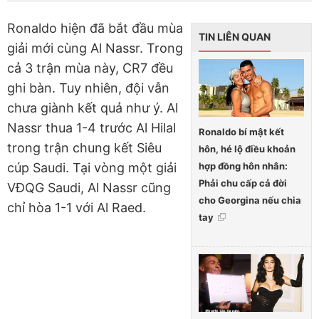
Ronaldo hiện đã bắt đầu mùa
TIN LIÊN QUAN
giải mới cùng Al Nassr. Trong
cả 3 trận mùa này, CR7 đều
ghi bàn. Tuy nhiên, đội vẫn
chưa giành kết quả như ý. Al
Nassr thua 1-4 trước Al Hilal
Ronaldo bí mật kết
trong trận chung kết Siêu
hôn, hé lộ điều khoản
hợp đồng hôn nhân:
cúp Saudi. Tại vòng một giải
Phải chu cấp cả đời
VĐQG Saudi, Al Nassr cũng
cho Georgina nếu chia
chỉ hòa 1-1 với Al Raed.
tay