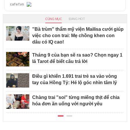
cafef.vn
CÙNG MỤC
ĐANG HOT
"Bà trùm" thẩm mỹ viện Mailisa cưới giúp
việc cho con trai: Mẹ chồng khen con
dâu có IQ cao!
Tháng 9 của bạn sẽ ra sao? Chọn ngay 1
lá Tarot để biết câu trả lời
Điều gì khiến 1.691 trai trẻ sa vào vòng
tay của Hồng Tỷ: Hé lộ góc nhìn tâm lý
Chàng trai "soi" từng miếng thịt để chia
hóa đơn ăn uống với người yêu