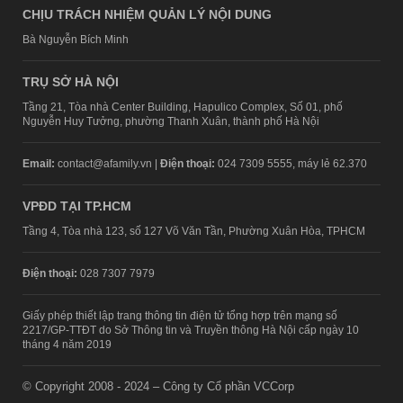
CHỊU TRÁCH NHIỆM QUẢN LÝ NỘI DUNG
Bà Nguyễn Bích Minh
TRỤ SỞ HÀ NỘI
Tầng 21, Tòa nhà Center Building, Hapulico Complex, Số 01, phố
Nguyễn Huy Tưởng, phường Thanh Xuân, thành phố Hà Nội
Email:
contact@afamily.vn |
Điện thoại:
024 7309 5555, máy lẻ 62.370
VPĐD TẠI TP.HCM
Tầng 4, Tòa nhà 123, số 127 Võ Văn Tần, Phường Xuân Hòa, TPHCM
Điện thoại:
028 7307 7979
Giấy phép thiết lập trang thông tin điện tử tổng hợp trên mạng số
2217/GP-TTĐT do Sở Thông tin và Truyền thông Hà Nội cấp ngày 10
tháng 4 năm 2019
© Copyright 2008 - 2024 – Công ty Cổ phần VCCorp