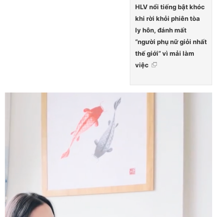
HLV nổi tiếng bật khóc
khi rời khỏi phiên tòa
ly hôn, đánh mất
“người phụ nữ giỏi nhất
thế giới” vì mải làm
việc