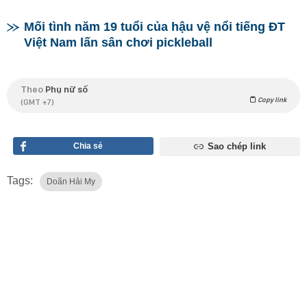
Mối tình năm 19 tuổi của hậu vệ nổi tiếng ĐT
Việt Nam lấn sân chơi pickleball
Theo
Phụ nữ số
Copy link
(GMT +7)
Chia sẻ
Sao chép link
Tags:
Doãn Hải My