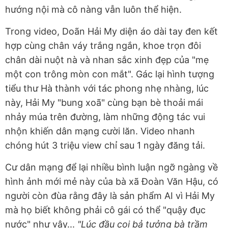
hướng nội mà cô nàng vẫn luôn thể hiện.
Trong video, Doãn Hải My diện áo dài tay đen kết
hợp cùng chân váy trắng ngắn, khoe trọn đôi
chân dài nuột nà và nhan sắc xinh đẹp của "mẹ
một con trông mòn con mắt". Gác lại hình tượng
tiểu thư Hà thành với tác phong nhẹ nhàng, lúc
này, Hải My "bung xoã" cùng bạn bè thoải mái
nhảy múa trên đường, làm những động tác vui
nhộn khiến dân mạng cười lăn. Video nhanh
chóng hút 3 triệu view chỉ sau 1 ngày đăng tải.
Cư dân mạng để lại nhiều bình luận ngỡ ngàng về
hình ảnh mới mẻ này của bà xã Đoàn Văn Hậu, có
người còn đùa rằng đây là sản phẩm AI vì Hải My
mà họ biết không phải cô gái có thể "quậy đục
nước" như vậy...
"Lúc đầu coi bả tưởng bà trầm