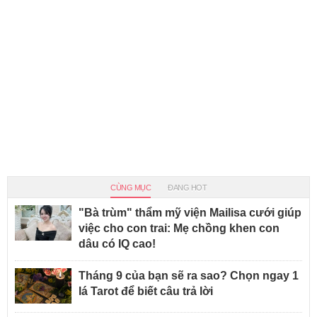
CÙNG MỤC
ĐANG HOT
"Bà trùm" thẩm mỹ viện Mailisa cưới giúp
việc cho con trai: Mẹ chồng khen con
dâu có IQ cao!
Tháng 9 của bạn sẽ ra sao? Chọn ngay 1
lá Tarot để biết câu trả lời