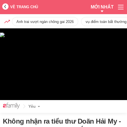
MỚI NHẤT
VỀ TRANG CHỦ
Anh trai vượt ngàn chông gai 2026
vụ điểm toán bất thường
Yêu
Không nhận ra tiểu thư Doãn Hải My -