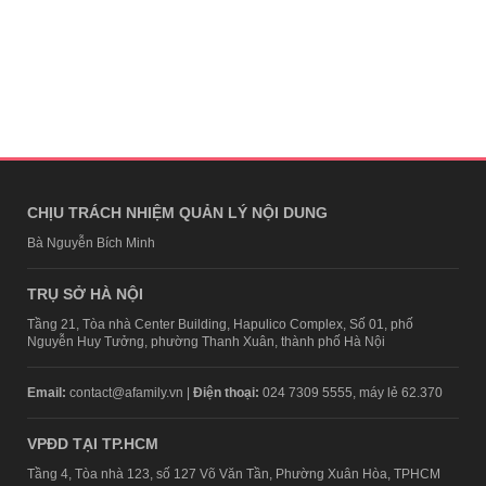
CHỊU TRÁCH NHIỆM QUẢN LÝ NỘI DUNG
Bà Nguyễn Bích Minh
TRỤ SỞ HÀ NỘI
Tầng 21, Tòa nhà Center Building, Hapulico Complex, Số 01, phố
Nguyễn Huy Tưởng, phường Thanh Xuân, thành phố Hà Nội
Email:
contact@afamily.vn |
Điện thoại:
024 7309 5555, máy lẻ 62.370
VPĐD TẠI TP.HCM
Tầng 4, Tòa nhà 123, số 127 Võ Văn Tần, Phường Xuân Hòa, TPHCM