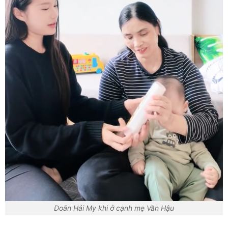
Doãn Hải My khi ở cạnh mẹ Văn Hậu