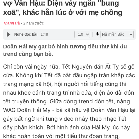
vợ Văn Hậu: Diện váy ngắn "bung
xoã", khác hẳn lúc ở với mẹ chồng
Thanh Hà
2 năm trước
Nghe đọc bài
1:48
Doãn Hải My gạt bỏ hình tượng tiểu thư khi đu
trend cùng bạn bè.
Chỉ còn vài ngày nữa, Tết Nguyên đán Ất Tỵ sẽ gõ
cửa. Không khí Tết đã bắt đầu ngập tràn khắp các
trang mạng xã hội, hội người nổi tiếng cũng thi
nhau khoe cảnh trang trí nhà cửa, diện áo dài đón
tết truyền thống. Giữa dòng trend đón tết, nàng
WAG Doãn Hải My - bà xã hậu vệ Đoàn Văn Hậu lại
gây bất ngờ khi tung video nhảy theo nhạc Tết
đầy phấn khích. Bởi hình ảnh của Hải My lúc này
khác hoàn toàn với một tiểu thư đoan trang,