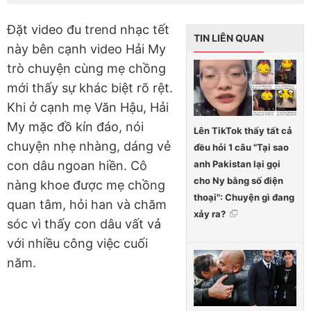
Đặt video đu trend nhạc tết
TIN LIÊN QUAN
này bên cạnh video Hải My
trò chuyện cùng mẹ chồng
mới thấy sự khác biệt rõ rệt.
Khi ở cạnh mẹ Văn Hậu, Hải
My mặc đồ kín đáo, nói
Lên TikTok thấy tất cả
chuyện nhẹ nhàng, dáng vẻ
đều hỏi 1 câu "Tại sao
anh Pakistan lại gọi
con dâu ngoan hiền. Cô
cho Ny bằng số điện
nàng khoe được mẹ chồng
thoại": Chuyện gì đang
quan tâm, hỏi han và chăm
xảy ra?
sóc vì thấy con dâu vất vả
với nhiều công việc cuối
năm.