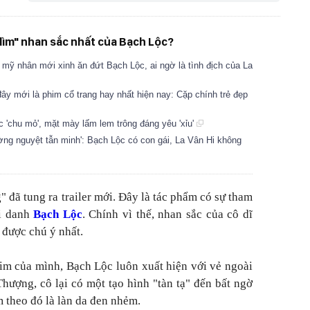
"dìm" nhan sắc nhất của Bạch Lộc?
 mỹ nhân mới xinh ăn đứt Bạch Lộc, ai ngờ là tình địch của La
ây mới là phim cổ trang hay nhất hiện nay: Cặp chính trẻ đẹp
c 'chu mỏ', mặt mày lấm lem trông đáng yêu 'xỉu'
ờng nguyệt tẫn minh': Bạch Lộc có con gái, La Vân Hi không
 đã tung ra trailer mới. Đây là tác phẩm có sự tham
i danh
Bạch Lộc
. Chính vì thế, nhan sắc của cô dĩ
 được chú ý nhất.
im của mình, Bạch Lộc luôn xuất hiện với vẻ ngoài
hượng, cô lại có một tạo hình "tàn tạ" đến bất ngờ
m theo đó là làn da đen nhẻm.