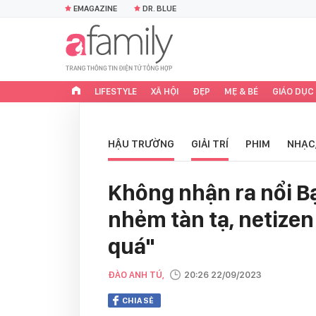
EMAGAZINE
DR. BLUE
LIFESTYLE
XÃ HỘI
ĐẸP
MẸ & BÉ
GIÁO DỤC
HẬU TRƯỜNG
GIẢI TRÍ
PHIM
NHẠC
Không nhận ra nổi B
nhẻm tàn tạ, netizen
quá"
ĐÀO ANH TÚ,
20:26 22/09/2023
CHIA SẺ