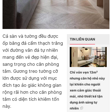
Cả sàn và tường đều được
TIN LIÊN QUAN
ốp bằng đá cẩm thạch trắng
với đường vân đá tự nhiên
mang đến vẻ đẹp hiện đại,
sang trọng cho căn phòng
tắm. Gương treo tường cỡ
Chỉ vỏn vẹn 13m²
lớn được sử dụng với mục
nhưng căn hộ nhỏ này
lại khiến cho người
đích tạo ảo giác không gian
xem cảm giác thoải
rộng rãi hơn cho căn phòng
mái, nhờ thiết kế tận
tắm có diện tích khiêm tốn
dụng ánh sáng tự
này.
nhiên