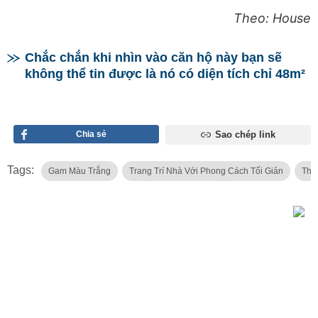
Theo: House
Chắc chắn khi nhìn vào căn hộ này bạn sẽ
không thể tin được là nó có diện tích chỉ 48m²
Chia sẻ
Sao chép link
Tags:
Gam Màu Trắng
Trang Trí Nhà Với Phong Cách Tối Giản
Thi