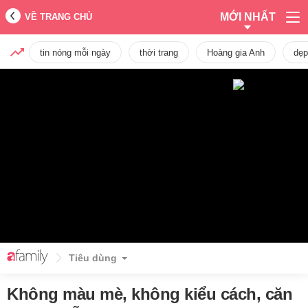
MỚI NHẤT
VỀ TRANG CHỦ
tin nóng mỗi ngày
thời trang
Hoàng gia Anh
dẹp
Tiêu dùng
Không màu mè, không kiểu cách, căn