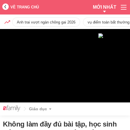
MỚI NHẤT
VỀ TRANG CHỦ
Anh trai vượt ngàn chông gai 2026
vụ điểm toán bất thường
Giáo dục
Không làm đầy đủ bài tập, học sinh