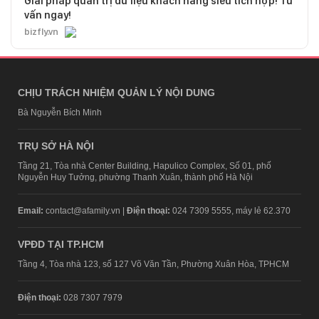
Giải pháp quản trị dữ liệu khách hàng siêu tích hợp! Tư
vấn ngay!
bizfly.vn
CHỊU TRÁCH NHIỆM QUẢN LÝ NỘI DUNG
Bà Nguyễn Bích Minh
TRỤ SỞ HÀ NỘI
Tầng 21, Tòa nhà Center Building, Hapulico Complex, Số 01, phố
Nguyễn Huy Tưởng, phường Thanh Xuân, thành phố Hà Nội
Email:
contact@afamily.vn |
Điện thoại:
024 7309 5555, máy lẻ 62.370
VPĐD TẠI TP.HCM
Tầng 4, Tòa nhà 123, số 127 Võ Văn Tần, Phường Xuân Hòa, TPHCM
Điện thoại:
028 7307 7979