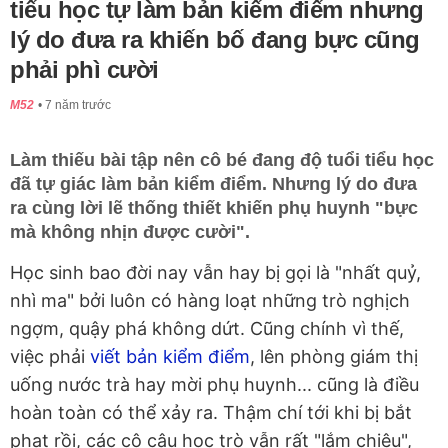
tiểu học tự làm bản kiểm điểm nhưng
lý do đưa ra khiến bố đang bực cũng
phải phì cười
M52
7 năm trước
Làm thiếu bài tập nên cô bé đang độ tuổi tiểu học
đã tự giác làm bản kiểm điểm. Nhưng lý do đưa
ra cùng lời lẽ thống thiết khiến phụ huynh "bực
mà không nhịn được cười".
Học sinh bao đời nay vẫn hay bị gọi là "nhất quỷ,
nhì ma" bởi luôn có hàng loạt những trò nghịch
ngợm, quậy phá không dứt. Cũng chính vì thế,
việc phải
viết bản kiểm điểm
, lên phòng giám thị
uống nước trà hay mời phụ huynh... cũng là điều
hoàn toàn có thể xảy ra. Thậm chí tới khi bị bắt
phạt rồi, các cô cậu học trò vẫn rất "lắm chiêu",