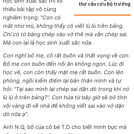
học sinh xuất sắc thì lỗi
thư cầu cứu Bộ trưởng
thiếu bài tập vô cùng
nghiêm trọng:
"Con có
mắt như mù, không thấy cô viết lù lù trên bảng.
Chỉ có từ bảng chép vào vở thế mà vẫn chép sai.
Mà con lại là học sinh xuất sắc nữa.
Con nghĩ bố mẹ, cô rất buồn và thất vọng về con.
Bố mẹ con buồn đến nỗi ăn không ngon. Lúc đi
học về, con còn thấy mặt mẹ rất buồn. Con lên
phòng, ngồi kiểm điểm lại bản thân mình và tự
hỏi: "Tại sao mình lại chép sai dặn dò trong khi nó
lù lù ở trên bảng?". Con hứa từ bây giờ sẽ bỏ tính
vội vàng đi về nhà để không viết sai vào vở dặn
dò nữa ạ".
Anh N.Q, bố của cô bé T.D cho biết mình bực mà