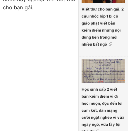
cho bạn gái.
Viết thư cho bạn gái, 2
cậu nhóc lớp 1 bị cô
giáo phạt viết bản
kiểm điểm nhưng nội
dung bên trong mới
nhiều bất ngờ
Học sinh cấp 2 viết
bản kiểm điểm vì đi
học muộn, đọc đến lời
cam kết, dân mạng
cười ngặt nghẽo vì vừa
ngây ngô, vừa lầy lội