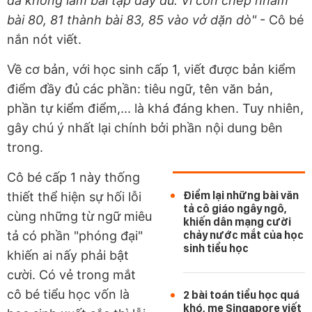
đã không làm bài tập đầy đủ. Vì con chép nhầm
bài 80, 81 thành bài 83, 85 vào vở dặn dò"
- Cô bé
nắn nót viết.
Về cơ bản, với học sinh cấp 1, viết được bản kiểm
điểm đầy đủ các phần: tiêu ngữ, tên văn bản,
phần tự kiểm điểm,... là khá đáng khen. Tuy nhiên,
gây chú ý nhất lại chính bởi phần nội dung bên
trong.
Cô bé cấp 1 này thống
Điểm lại những bài văn
thiết thể hiện sự hối lỗi
tả cô giáo ngây ngô,
cùng những từ ngữ miêu
khiến dân mạng cười
tả có phần "phóng đại"
chảy nước mắt của học
sinh tiểu học
khiến ai nấy phải bật
cười. Có vẻ trong mắt
cô bé tiểu học vốn là
2 bài toán tiểu học quá
khó, mẹ Singapore viết