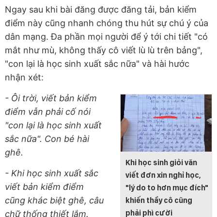
Ngay sau khi bài đăng được đăng tải, bản kiểm
điểm này cũng nhanh chóng thu hút sự chú ý của
dân mạng. Đa phần mọi người để ý tới chi tiết "có
mắt như mù, không thấy cô viết lù lù trên bảng",
"con lại là học sinh xuất sắc nữa" và hài hước
nhận xét:
- Ôi trời, viết bản kiểm
điểm vẫn phải cố nói
"con lại là học sinh xuất
sắc nữa". Con bé hài
ghê.
Khi học sinh giỏi văn
- Khi học sinh xuất sắc
viết đơn xin nghỉ học,
viết bản kiểm điểm
"lý do to hơn mục đích"
cũng khác biệt ghê, câu
khiến thầy cô cũng
phải phì cười
chữ thống thiết lắm.