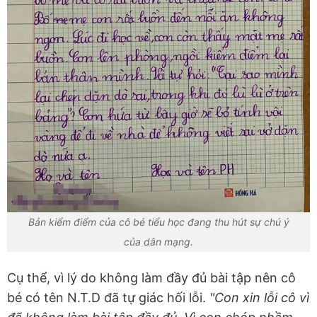
Bản kiểm điểm của cô bé tiểu học đang thu hút sự chú ý
của dân mạng.
Cụ thể, vì lý do không làm đầy đủ bài tập nên cô
bé có tên N.T.D đã tự giác hối lỗi.
"Con xin lỗi cô vì