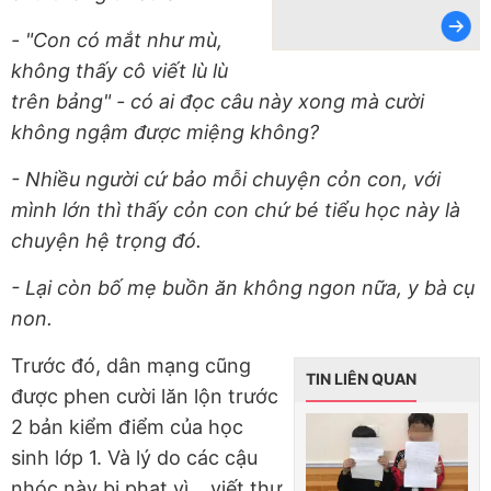
- "Con có mắt như mù,
không thấy cô viết lù lù
trên bảng" - có ai đọc câu này xong mà cười
không ngậm được miệng không?
- Nhiều người cứ bảo mỗi chuyện cỏn con, với
mình lớn thì thấy cỏn con chứ bé tiểu học này là
chuyện hệ trọng đó.
- Lại còn bố mẹ buồn ăn không ngon nữa, y bà cụ
non.
Trước đó, dân mạng cũng
TIN LIÊN QUAN
được phen cười lăn lộn trước
2 bản kiểm điểm của học
sinh lớp 1. Và lý do các cậu
nhóc này bị phạt vì... viết thư