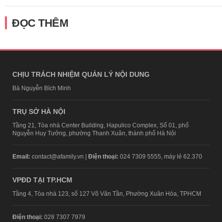
ĐỌC THÊM
CHỊU TRÁCH NHIỆM QUẢN LÝ NỘI DUNG
Bà Nguyễn Bích Minh
TRỤ SỞ HÀ NỘI
Tầng 21, Tòa nhà Center Building, Hapulico Complex, Số 01, phố
Nguyễn Huy Tưởng, phường Thanh Xuân, thành phố Hà Nội
Email:
contact@afamily.vn |
Điện thoại:
024 7309 5555, máy lẻ 62.370
VPĐD TẠI TP.HCM
Tầng 4, Tòa nhà 123, số 127 Võ Văn Tần, Phường Xuân Hòa, TPHCM
Điện thoại:
028 7307 7979