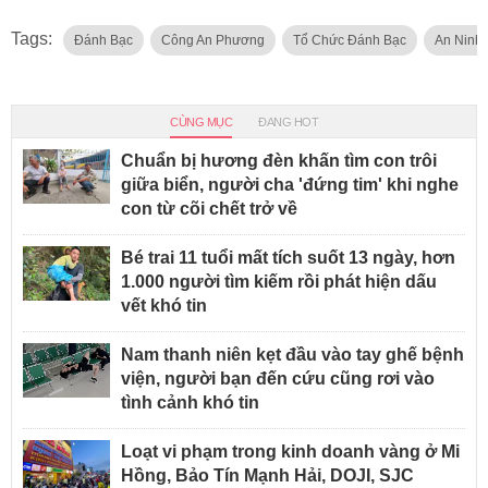
Tags:
Đánh Bạc
Công An Phương
Tổ Chức Đánh Bạc
An Ninh 
CÙNG MỤC
ĐANG HOT
Chuẩn bị hương đèn khấn tìm con trôi
giữa biển, người cha 'đứng tim' khi nghe
con từ cõi chết trở về
Bé trai 11 tuổi mất tích suốt 13 ngày, hơn
1.000 người tìm kiếm rồi phát hiện dấu
vết khó tin
Nam thanh niên kẹt đầu vào tay ghế bệnh
viện, người bạn đến cứu cũng rơi vào
tình cảnh khó tin
Loạt vi phạm trong kinh doanh vàng ở Mi
Hồng, Bảo Tín Mạnh Hải, DOJI, SJC