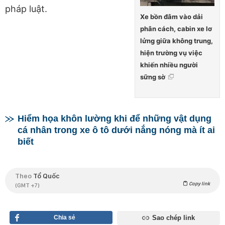
pháp luật.
Xe bồn đâm vào dải
phân cách, cabin xe lơ
lửng giữa không trung,
hiện trường vụ việc
khiến nhiều người
sững sờ
Hiểm họa khôn lường khi để những vật dụng
cá nhân trong xe ô tô dưới nắng nóng mà ít ai
biết
Theo
Tổ Quốc
Copy link
(GMT +7)
Chia sẻ
Sao chép link