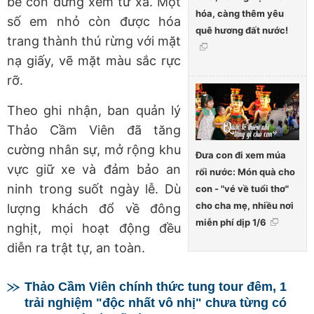
bế con đứng xem từ xa. Một
hóa, càng thêm yêu
số em nhỏ còn được hóa
quê hương đất nước!
trang thành thú rừng với mặt
nạ giấy, vẽ mặt màu sắc rực
rỡ.
Theo ghi nhận, ban quản lý
Thảo Cầm Viên đã tăng
cường nhân sự, mở rộng khu
Đưa con đi xem múa
vực giữ xe và đảm bảo an
rối nước: Món quà cho
ninh trong suốt ngày lễ. Dù
con - "vé về tuổi thơ"
cho cha mẹ, nhiều nơi
lượng khách đổ về đông
miễn phí dịp 1/6
nghịt, mọi hoạt động đều
diễn ra trật tự, an toàn.
Thảo Cầm Viên chính thức tung tour đêm, 1
trải nghiệm "độc nhất vô nhị" chưa từng có