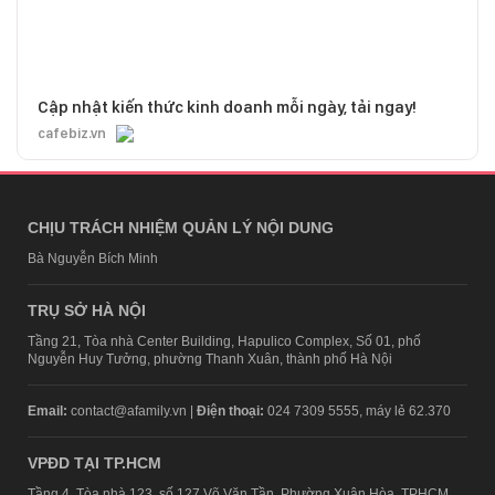
Cập nhật kiến thức kinh doanh mỗi ngày, tải ngay!
cafebiz.vn
CHỊU TRÁCH NHIỆM QUẢN LÝ NỘI DUNG
Bà Nguyễn Bích Minh
TRỤ SỞ HÀ NỘI
Tầng 21, Tòa nhà Center Building, Hapulico Complex, Số 01, phố
Nguyễn Huy Tưởng, phường Thanh Xuân, thành phố Hà Nội
Email:
contact@afamily.vn |
Điện thoại:
024 7309 5555, máy lẻ 62.370
VPĐD TẠI TP.HCM
Tầng 4, Tòa nhà 123, số 127 Võ Văn Tần, Phường Xuân Hòa, TPHCM