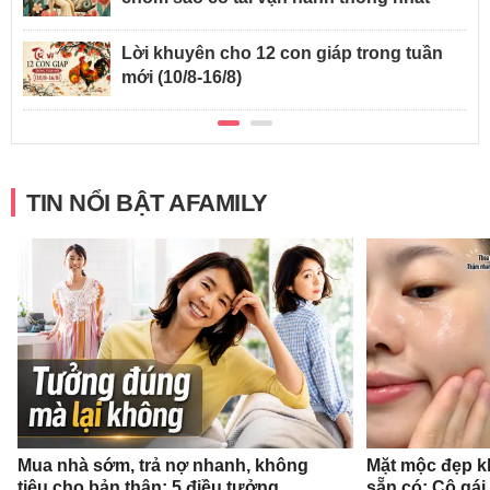
Lời khuyên cho 12 con giáp trong tuần
mới (10/8-16/8)
TIN NỔI BẬT AFAMILY
Mua nhà sớm, trả nợ nhanh, không
Mặt mộc đẹp k
tiêu cho bản thân: 5 điều tưởng
sẵn có: Cô gái