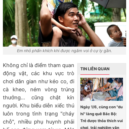
Em nhỏ phấn khích khi được ngắm voi ở cự ly gần.
Không chỉ là điểm tham quan
TIN LIÊN QUAN
động vật, các khu vực trò
chơi dân gian như kéo co, đi
cà kheo, ném vòng trúng
thưởng... cũng chật kín
người. Khu biểu diễn xiếc thú
Ngày 1/6, cùng con "du
luôn trong tình trạng "cháy
hí" làng quê Bắc Bộ:
Trẻ được thỏa thích vui
chỗ", nhiều phụ huynh phải
chơi, trải nghiệm văn