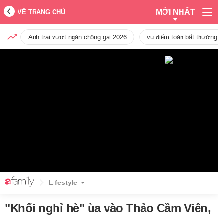
MỚI NHẤT
VỀ TRANG CHỦ
Anh trai vượt ngàn chông gai 2026
vụ điểm toán bất thường
Lifestyle
"Khối nghỉ hè" ùa vào Thảo Cầm Viên,