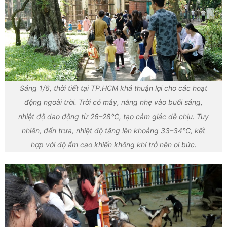
Sáng 1/6, thời tiết tại TP.HCM khá thuận lợi cho các hoạt
động ngoài trời. Trời có mây, nắng nhẹ vào buổi sáng,
nhiệt độ dao động từ 26–28°C, tạo cảm giác dễ chịu. Tuy
nhiên, đến trưa, nhiệt độ tăng lên khoảng 33–34°C, kết
hợp với độ ẩm cao khiến không khí trở nên oi bức.