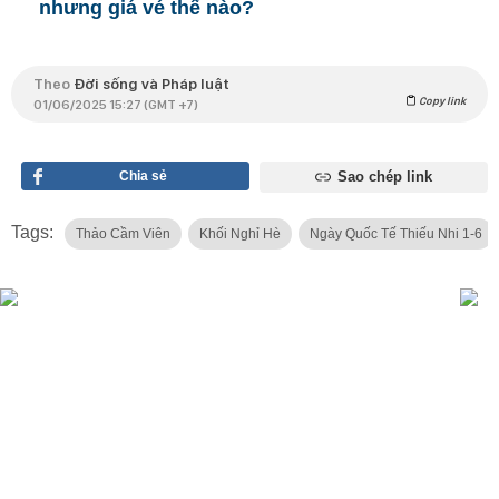
nhưng giá vé thế nào?
Theo
Đời sống và Pháp luật
Copy link
01/06/2025 15:27 (GMT +7)
Chia sẻ
Sao chép link
Tags:
Thảo Cầm Viên
Khối Nghỉ Hè
Ngày Quốc Tế Thiếu Nhi 1-6