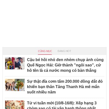
CÙNG MỤC
ĐANG HOT
Cậu bé hồi nhỏ đen nhẻm chụp ảnh cùng
Quế Ngọc Hải: Giờ thành "ngôi sao", cứ
hô tên là cả nước mong có bàn thắng
Sự thật đĩa cơm tấm 200.000 đồng đắt đỏ
khiến bạn thân Tăng Thanh Hà mê mẩn
suốt nhiều năm
Tử vi tuần mới (10/8-16/8): Xếp hạng 3
chòm sao có tài vận hanh thông nhất