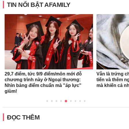
TIN NỔI BẬT AFAMILY
29,7 điểm, tức 9/9 điểm/môn mới đỗ
Vẫn là trứng c
chương trình này ở Ngoại thương:
tiến và thêm n
Nhìn bảng điểm chuẩn mà "áp lực"
mà khiến cả n
giùm!
ĐỌC THÊM