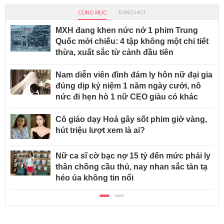
CÙNG MỤC
ĐANG HOT
MXH đang khen nức nở 1 phim Trung
Quốc mới chiếu: 4 tập không một chi tiết
thừa, xuất sắc từ cảnh đầu tiên
Nam diễn viên đình đám ly hôn nữ đại gia
đúng dịp kỷ niệm 1 năm ngày cưới, nô
nức đi hẹn hò 1 nữ CEO giàu có khác
Cô giáo dạy Hoá gây sốt phim giờ vàng,
hút triệu lượt xem là ai?
Nữ ca sĩ cờ bạc nợ 15 tỷ đến mức phải ly
thân chồng cầu thủ, nay nhan sắc tàn tạ
héo úa không tin nổi