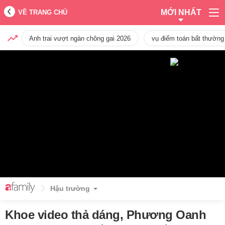
MỚI NHẤT
VỀ TRANG CHỦ
Anh trai vượt ngàn chông gai 2026
vụ điểm toán bất thường
Hậu trường
Khoe video thả dáng, Phương Oanh