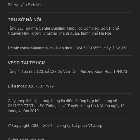
Bà Nguyễn Bích Minh
TRỤ SỞ HÀ NỘI
Tầng 21, Tòa nhà Center Building, Hapulico Complex, Số 01, phố
Nguyễn Huy Tưởng, phường Thanh Xuân, thành phố Hà Nội
Email:
contact@afamily.vn |
Điện thoại:
024 7309 5555, máy lẻ 62.370
VPĐD TẠI TP.HCM
Tầng 4, Tòa nhà 123, số 127 Võ Văn Tần, Phường Xuân Hòa, TPHCM
Điện thoại:
028 7307 7979
Giấy phép thiết lập trang thông tin điện tử tổng hợp trên mạng số
2217/GP-TTĐT do Sở Thông tin và Truyền thông Hà Nội cấp ngày 10
tháng 4 năm 2019
© Copyright 2008 - 2024 – Công ty Cổ phần VCCorp