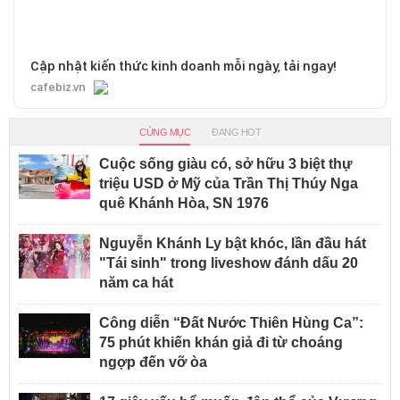
Cập nhật kiến thức kinh doanh mỗi ngày, tải ngay!
cafebiz.vn
CÙNG MỤC
ĐANG HOT
Cuộc sống giàu có, sở hữu 3 biệt thự
triệu USD ở Mỹ của Trần Thị Thúy Nga
quê Khánh Hòa, SN 1976
Nguyễn Khánh Ly bật khóc, lần đầu hát
"Tái sinh" trong liveshow đánh dấu 20
năm ca hát
Công diễn “Đất Nước Thiên Hùng Ca”:
75 phút khiến khán giả đi từ choáng
ngợp đến vỡ òa