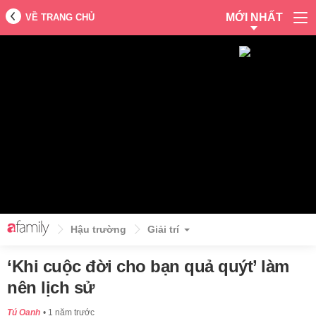
MỚI NHẤT
VỀ TRANG CHỦ
Hậu trường
Giải trí
‘Khi cuộc đời cho bạn quả quýt’ làm
nên lịch sử
Tú Oanh
1 năm trước