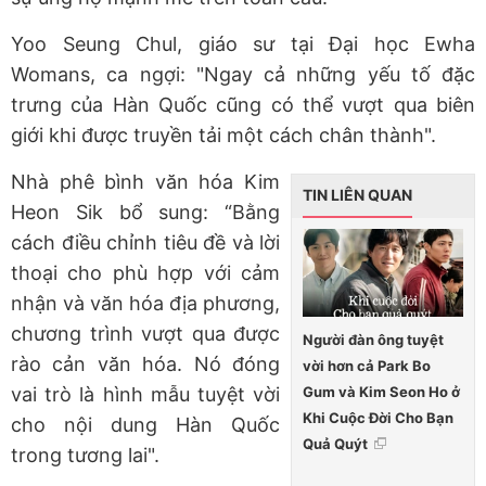
Yoo Seung Chul, giáo sư tại Đại học Ewha
Womans, ca ngợi: "Ngay cả những yếu tố đặc
trưng của Hàn Quốc cũng có thể vượt qua biên
giới khi được truyền tải một cách chân thành".
Nhà phê bình văn hóa Kim
TIN LIÊN QUAN
Heon Sik bổ sung: “Bằng
cách điều chỉnh tiêu đề và lời
thoại cho phù hợp với cảm
nhận và văn hóa địa phương,
chương trình vượt qua được
Người đàn ông tuyệt
rào cản văn hóa. Nó đóng
vời hơn cả Park Bo
Gum và Kim Seon Ho ở
vai trò là hình mẫu tuyệt vời
Khi Cuộc Đời Cho Bạn
cho nội dung Hàn Quốc
Quả Quýt
trong tương lai".