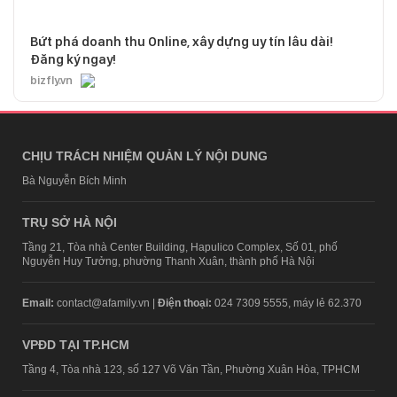
Bứt phá doanh thu Online, xây dựng uy tín lâu dài!
Đăng ký ngay!
bizfly.vn
CHỊU TRÁCH NHIỆM QUẢN LÝ NỘI DUNG
Bà Nguyễn Bích Minh
TRỤ SỞ HÀ NỘI
Tầng 21, Tòa nhà Center Building, Hapulico Complex, Số 01, phố
Nguyễn Huy Tưởng, phường Thanh Xuân, thành phố Hà Nội
Email:
contact@afamily.vn |
Điện thoại:
024 7309 5555, máy lẻ 62.370
VPĐD TẠI TP.HCM
Tầng 4, Tòa nhà 123, số 127 Võ Văn Tần, Phường Xuân Hòa, TPHCM