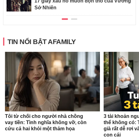
17 giây xấu hổ muốn độn thổ của Vương
Sở Nhiên
TIN NỔI BẬT AFAMILY
Tôi từ chối cho người nhà chồng
3 tài khoản ng
vay tiền: Tình nghĩa không vỡ, còn
thể không có: 
cứu cả hai khỏi một thảm họa
già rất dễ rơi
con cái