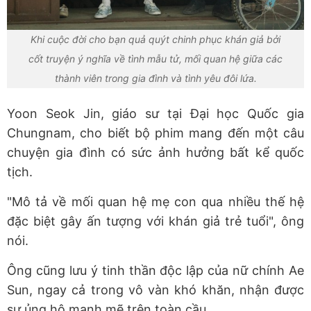
Khi cuộc đời cho bạn quả quýt chinh phục khán giả bởi
cốt truyện ý nghĩa về tình mẫu tử, mối quan hệ giữa các
thành viên trong gia đình và tình yêu đôi lứa.
Yoon Seok Jin, giáo sư tại Đại học Quốc gia
Chungnam, cho biết bộ phim mang đến một câu
chuyện gia đình có sức ảnh hưởng bất kể quốc
tịch.
"Mô tả về mối quan hệ mẹ con qua nhiều thế hệ
đặc biệt gây ấn tượng với khán giả trẻ tuổi", ông
nói.
Ông cũng lưu ý tinh thần độc lập của nữ chính Ae
Sun, ngay cả trong vô vàn khó khăn, nhận được
sự ủng hộ mạnh mẽ trên toàn cầu.