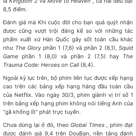
là
Kingdom 2
và
Move to Heaven
, cả hai đều đạt
8,5 điểm.
Đánh giá mà Khi cuộc đời cho bạn quả quýt nhận
được cũng vượt trội đáng kể so với những tác
phẩm xuất xứ Hàn Quốc gây sốt toàn cầu khác
như
The Glory
phần 1 (7,6) và phần 2 (8,1),
Squid
Game
phần 1 (8,0) và phần 2 (7,5) hay
The
Trauma Code: Heroes on Call
(8,4).
Ngoài kỷ lục trên, bộ phim liên tục được xếp hạng
cao trên các bảng xếp hạng hàng đầu toàn cầu
của Netflix. Vào ngày 30/3, phim giành vị trí số 1
trên bảng xếp hạng phim không nói tiếng Anh của
“gã khổng lồ” phát trực tuyến.
Chưa dừng lại ở đó, theo
Global Times
, phim đạt
được đánh giá 9,4 trên DouBan, nền tảng đánh