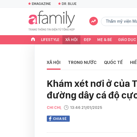
EMAGAZINE
DR. BLUE
Thẩm mỹ viện Ma
LIFESTYLE
XÃ HỘI
ĐẸP
MẸ & BÉ
GIÁO DỤC
XÃ HỘI
TRONG NƯỚC
QUỐC TẾ
HI
Khám xét nơi ở của T
đường dây cá độ cực
CHI CHI,
13:46 21/01/2025
CHIA SẺ