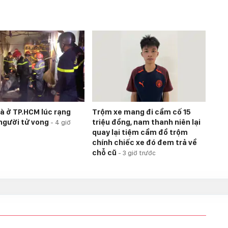
à ở TP.HCM lúc rạng
Trộm xe mang đi cầm cố 15
 người tử vong
triệu đồng, nam thanh niên lại
-
4 giờ
quay lại tiệm cầm đồ trộm
chính chiếc xe đó đem trả về
chỗ cũ
-
3 giờ trước