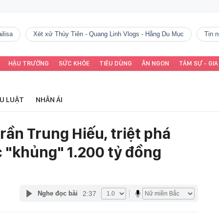
ilisa
Xét xử Thùy Tiên - Quang Linh Vlogs - Hằng Du Mục
tin
HẬU TRƯỜNG
SỨC KHỎE
TIÊU DÙNG
ĂN NGON
TÂM SỰ - GIA
ỂU LUẬT
NHÂN ÁI
rần Trung Hiếu, triệt phá
 "khủng" 1.200 tỷ đồng
2:37
Nghe đọc bài