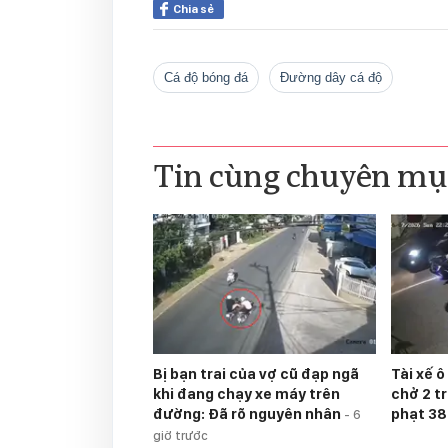
Chia sẻ
Cá độ bóng đá
đường dây cá độ
Tin cùng chuyên mụ
Bị bạn trai của vợ cũ đạp ngã
Tài xế ô
khi đang chạy xe máy trên
chở 2 tr
đường: Đã rõ nguyên nhân
phạt 38
-
6
giờ trước