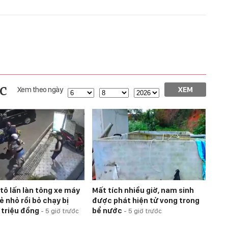
c
Xem theo ngày
XEM
 tô lấn làn tông xe máy
Mất tích nhiều giờ, nam sinh
ẻ nhỏ rồi bỏ chạy bị
được phát hiện tử vong trong
 triệu đồng
bể nước
-
5 giờ trước
-
5 giờ trước