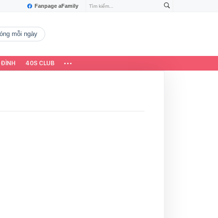
Fanpage aFamily
 nóng mỗi ngày
 ĐÌNH
40S CLUB