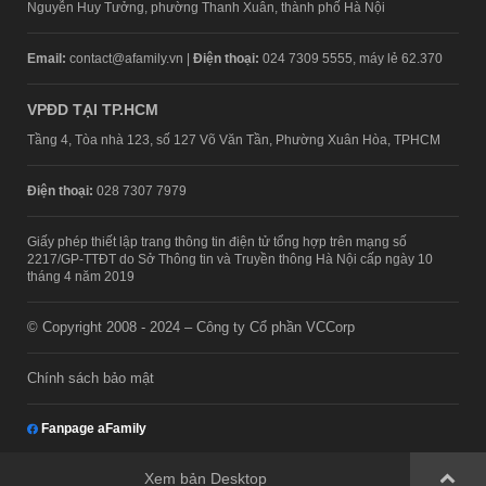
Nguyễn Huy Tưởng, phường Thanh Xuân, thành phố Hà Nội
Email:
contact@afamily.vn |
Điện thoại:
024 7309 5555, máy lẻ 62.370
VPĐD TẠI TP.HCM
Tầng 4, Tòa nhà 123, số 127 Võ Văn Tần, Phường Xuân Hòa, TPHCM
Điện thoại:
028 7307 7979
Giấy phép thiết lập trang thông tin điện tử tổng hợp trên mạng số
2217/GP-TTĐT do Sở Thông tin và Truyền thông Hà Nội cấp ngày 10
tháng 4 năm 2019
© Copyright 2008 - 2024 – Công ty Cổ phần VCCorp
Chính sách bảo mật
Fanpage aFamily
Xem bản Desktop