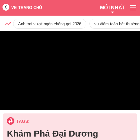
MỚI NHẤT
VỀ TRANG CHỦ
Anh trai vượt ngàn chông gai 2026
vụ điểm toán bất thường
TAGS:
Khám Phá Đại Dương