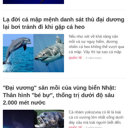
Lạ đời cá mập mệnh danh sát thủ đại dương
lại bơi tránh đi khi gặp cá heo
Nếu như xét về khả năng săn
mồi và sự nguy hiểm, đương
nhiên cá heo không thể vượt qua
cá mập. Vậy thì tại sao cá mập
ít…
QUỐC TẾ
-
4 năm trước
"Đại vương" săn mồi của vùng biển Nhật:
Thân hình "bé bự", thống trị dưới độ sâu
2.000 mét nước
Cá nhám yokozuna có lẽ là loài
cá có xương lớn nhất sống dưới
đáy sâu mà loài người biết đến.
QUỐC TẾ
-
4 năm trước