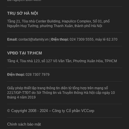
TRỤ SỞ HÀ NỘI
Tầng 21, Tòa nhà Center Building, Hapulico Complex, Số 01, phố
Nguyễn Huy Tưởng, phường Thanh Xuân, thành phố Hà Nội
Email:
contact@afamily.vn |
Điện thoại:
024 7309 5555, máy lẻ 62.370
VPĐD TẠI TP.HCM
Tầng 4, Tòa nhà 123, số 127 Võ Văn Tần, Phường Xuân Hòa, TPHCM
Điện thoại:
028 7307 7979
Giấy phép thiết lập trang thông tin điện tử tổng hợp trên mạng số
2217/GP-TTĐT do Sở Thông tin và Truyền thông Hà Nội cấp ngày 10
tháng 4 năm 2019
© Copyright 2008 - 2024 – Công ty Cổ phần VCCorp
Chính sách bảo mật