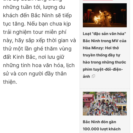
những tuần tới, lượng du
khách đến Bắc Ninh sẽ tiếp
tục tăng. Nếu bạn chưa kịp
trải nghiệm tour miễn phí
Loạt "đặc sản văn hóa"
này, hãy sắp xếp thời gian và
Bắc Ninh trong MV của
Hòa Minzy: Hơi thở
thử một lần ghé thăm vùng
truyền thống đầy tự
đất Kinh Bắc, nơi lưu giữ
hào trong những thước
những tinh hoa văn hóa, lịch
phim tuyệt-đối-điện-
sử và con người đầy thân
ảnh
thiện.
Bắc Ninh đón gần
100.000 lượt khách