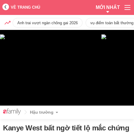
MỚI NHẤT
VỀ TRANG CHỦ
Anh trai vượt ngàn chông gai 2026
vụ điểm toán bất thường
Hậu trường
Kanye West bất ngờ tiết lộ mắc chứng