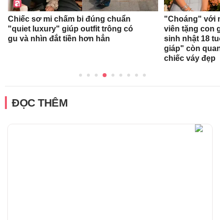
Chiếc sơ mi chấm bi đúng chuẩn
"Choáng" với 
"quiet luxury" giúp outfit trông có
viên tặng con g
gu và nhìn đắt tiền hơn hẳn
sinh nhật 18 t
giáp" còn qua
chiếc váy đẹp
ĐỌC THÊM