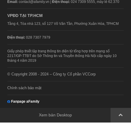
Email:
contact@afamily.vn |
Điện thoại:
024 7309 5555, máy lẻ 62.370
VPĐD TẠI TP.HCM
Tầng 4, Tòa nhà 123, số 127 Võ Văn Tần, Phường Xuân Hòa, TPHCM
Điện thoại:
028 7307 7979
Giấy phép thiết lập trang thông tin điện tử tổng hợp trên mạng số
2217/GP-TTĐT do Sở Thông tin và Truyền thông Hà Nội cấp ngày 10
tháng 4 năm 2019
© Copyright 2008 - 2024 – Công ty Cổ phần VCCorp
Chính sách bảo mật
Fanpage aFamily
Xem bản Desktop