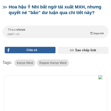
Hoa hậu Ý Nhi bất ngờ tái xuất MXH, nhưng
quyết né "bão" dư luận qua chi tiết này?
Theo
vtv.vn
Copy link
(GMT +7)
Chia sẻ
Sao chép link
Tags:
Kanye West
Rapper Kanye West