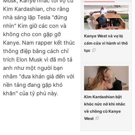
Musk, Kanye nhắc tới vợ cũ
Kim Kardashian, cho rằng
nhà sáng lập Tesla "đứng
nhìn" Kim giữ các con và
không cho con gặp gỡ
Kanye West và vợ bị
Kanye. Nam rapper kết thúc
cấm cửa vì hành vi thô
tục
thông điệp bằng cách chỉ
trích Elon Musk vì đã mô tả
anh như một người bạn
nhằm "đưa khán giả đến với
nền tảng đang gặp khó
khăn" của tỷ phú này.
Kim Kardashian bật
khóc nức nở khi nhắc
về chồng cũ Kanye
West