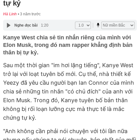
tự kỷ
Hà Linh
3 năm trước
Nghe đọc bài
1:20
Kanye West chia sẻ tin nhắn riêng của mình với
Elon Musk, trong đó nam rapper khẳng định bản
thân bị tự kỷ.
Sau một thời gian "im hơi lặng tiếng", Kanye West
trở lại với loạt tuyên bố mới. Cụ thể, nhà thiết kế
Yeezy đã yêu cầu người bạn Ian Connor của mình
chia sẻ những tin nhắn "có chủ đích" của anh với
Elon Musk. Trong đó, Kanye tuyên bố bản thân
không bị rối loạn lưỡng cực mà thực tế là mắc
chứng tự kỷ.
"Anh không cần phải nói chuyện với tôi lần nữa
nhưng nếu chúng ta nói chuyện, bản chất của mối