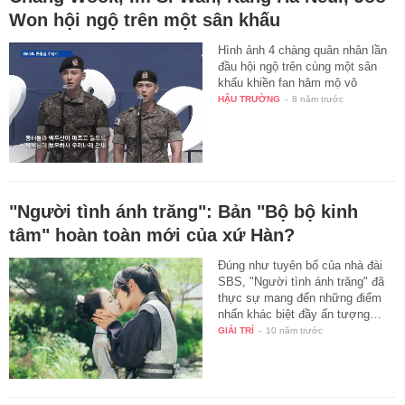
Won hội ngộ trên một sân khấu
Hình ảnh 4 chàng quân nhân lần
đầu hội ngộ trên cùng một sân
khấu khiền fan hâm mộ vô
HẬU TRƯỜNG
-
8 năm trước
"Người tình ánh trăng": Bản "Bộ bộ kinh
tâm" hoàn toàn mới của xứ Hàn?
Đúng như tuyên bố của nhà đài
SBS, "Người tình ánh trăng" đã
thực sự mang đến những điểm
nhấn khác biệt đầy ấn tượng…
GIẢI TRÍ
-
10 năm trước