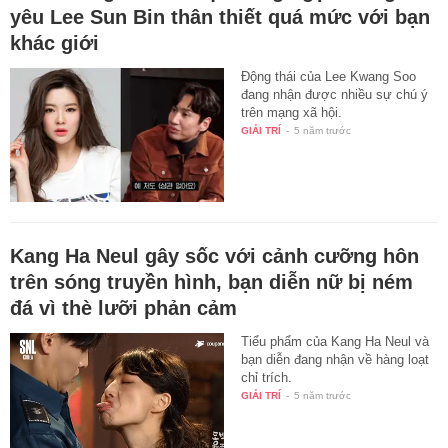
yêu Lee Sun Bin thân thiết quá mức với bạn
khác giới
Động thái của Lee Kwang Soo
đang nhận được nhiều sự chú ý
trên mạng xã hội.
GIẢI TRÍ
-
5 năm trước
Kang Ha Neul gây sốc với cảnh cưỡng hôn
trên sóng truyền hình, bạn diễn nữ bị ném
đá vì thè lưỡi phản cảm
Tiểu phẩm của Kang Ha Neul và
bạn diễn đang nhận về hàng loạt
chỉ trích.
GIẢI TRÍ
-
5 năm trước