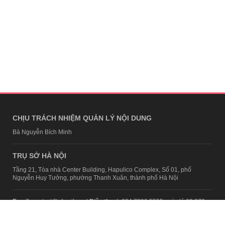
CHỊU TRÁCH NHIỆM QUẢN LÝ NỘI DUNG
Bà Nguyễn Bích Minh
TRỤ SỞ HÀ NỘI
Tầng 21, Tòa nhà Center Building, Hapulico Complex, Số 01, phố
Nguyễn Huy Tưởng, phường Thanh Xuân, thành phố Hà Nội
Email:
contact@afamily.vn |
Điện thoại:
024 7309 5555, máy lẻ 62.370