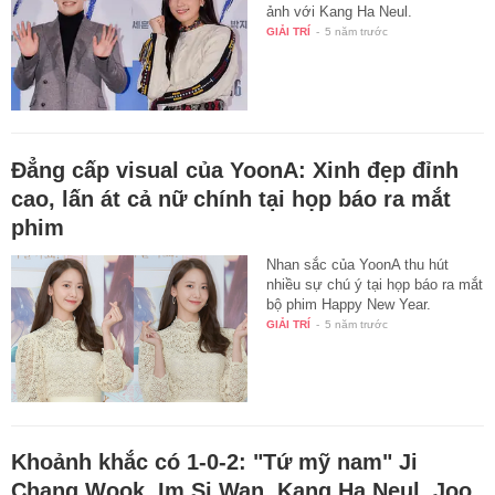
ảnh với Kang Ha Neul.
GIẢI TRÍ
-
5 năm trước
Đẳng cấp visual của YoonA: Xinh đẹp đỉnh
cao, lấn át cả nữ chính tại họp báo ra mắt
phim
Nhan sắc của YoonA thu hút
nhiều sự chú ý tại họp báo ra mắt
bộ phim Happy New Year.
GIẢI TRÍ
-
5 năm trước
Khoảnh khắc có 1-0-2: "Tứ mỹ nam" Ji
Chang Wook, Im Si Wan, Kang Ha Neul, Joo