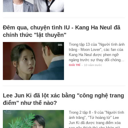
Đêm qua, chuyện tình IU - Kang Ha Neul đã
chính thức "lật thuyền"
Trong tập 13 của "Người tình ánh
trăng - Moon Lover", các fan của
Kang Ha Neul được phen ngỡ
ngàng trước sự thay đổi chóng…
GIẢI TRÍ
-
10 năm trước
Lee Jun Ki đã lột xác bằng "công nghệ trang
điểm" như thế nào?
Trong 2 tập 8 - 9 của "Người tình
ánh trăng", "Tứ hoàng tử" Lee
Jun Ki đã được trang điểm xóa
sẹo gây thích thú cho khán giả.