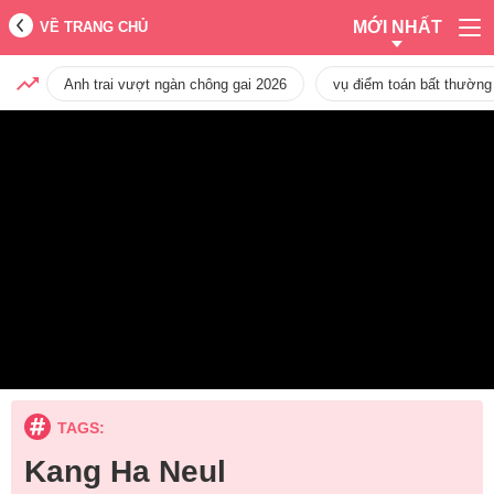
MỚI NHẤT
VỀ TRANG CHỦ
Anh trai vượt ngàn chông gai 2026
vụ điểm toán bất thường
TAGS:
Kang Ha Neul