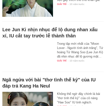
GIẢI TRÍ
-
10 năm trước
Lee Jun Ki nhịn nhục để lộ dung nhan xấu
xí, IU cắt tay trước lễ thành thân
Trong tập mới nhất của "Moon
Lover - Người tình ánh trăng", Tứ
hoàng Tử Wang Soo (Lee Jun Ki)
đã nhịn nhục để lộ gương mặt…
GIẢI TRÍ
-
10 năm trước
Ngã ngửa với bài "thơ tình thế kỷ" của IU
đáp trả Kang Ha Neul
Không thể ngờ đây chính là bài
"thơ tình thế kỷ" của cô nàng
"Hae Soo" IU tinh nghịch.