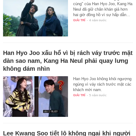
cùng" của Han Hyo Joo, Kang Ha
Neul đã giữ chân khán giả hơn
hai giờ đồng hồ vì sự hấp dẫn…
GIẢI TRÍ
-
4 năm trước
Han Hyo Joo xấu hổ vì bị rách váy trước mặt
dàn sao nam, Kang Ha Neul phải quay lưng
không dám nhìn
Han Hyo Joo không khỏi ngượng
ngùng vì váy rách trước mặt các
khách mời nam.
GIẢI TRÍ
-
5 năm trước
Lee Kwang Soo tiết lộ không ngại khi người