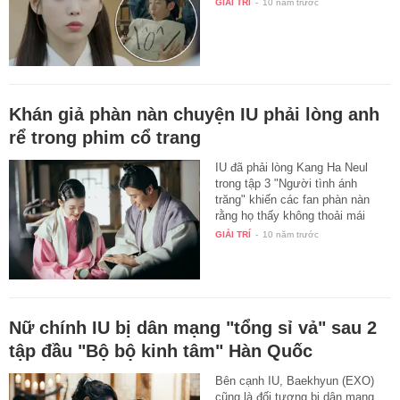
GIẢI TRÍ
-
10 năm trước
Khán giả phàn nàn chuyện IU phải lòng anh
rể trong phim cổ trang
IU đã phải lòng Kang Ha Neul
trong tập 3 "Người tình ánh
trăng" khiến các fan phàn nàn
rằng họ thấy không thoải mái
với…
GIẢI TRÍ
-
10 năm trước
Nữ chính IU bị dân mạng "tổng sỉ vả" sau 2
tập đầu "Bộ bộ kinh tâm" Hàn Quốc
Bên cạnh IU, Baekhyun (EXO)
cũng là đối tượng bị dân mạng