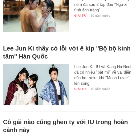
ném đá sau 2 tập đầu "Người
tình ánh trăng".
GIẢI TRÍ
-
10 năm trước
Lee Jun Ki thấy có lỗi với ê kíp "Bộ bộ kinh
tâm" Hàn Quốc
Lee Jun Ki, IU và Kang Ha Neul
đã có nhiều "bật mí" về vai diễn
của họ trước khi "Moon Lover"
lên sóng.
GIẢI TRÍ
-
10 năm trước
Cô gái nào cũng ghen tỵ với IU trong hoàn
cảnh này