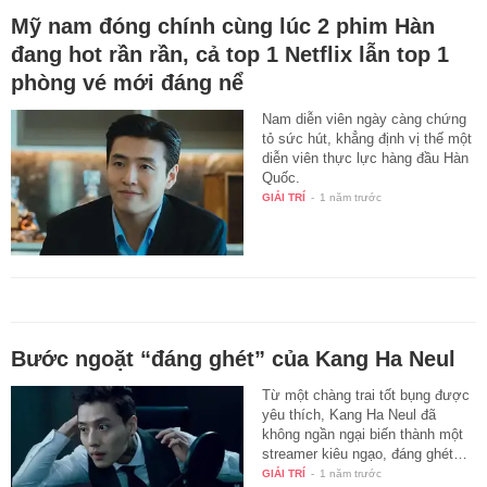
Mỹ nam đóng chính cùng lúc 2 phim Hàn
đang hot rần rần, cả top 1 Netflix lẫn top 1
phòng vé mới đáng nể
Nam diễn viên ngày càng chứng
tỏ sức hút, khẳng định vị thế một
diễn viên thực lực hàng đầu Hàn
Quốc.
GIẢI TRÍ
-
1 năm trước
Bước ngoặt “đáng ghét” của Kang Ha Neul
Từ một chàng trai tốt bụng được
yêu thích, Kang Ha Neul đã
không ngần ngại biến thành một
streamer kiêu ngạo, đáng ghét…
GIẢI TRÍ
-
1 năm trước