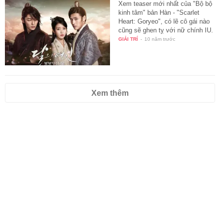
Xem teaser mới nhất của "Bộ bộ
kinh tâm" bản Hàn - "Scarlet
Heart: Goryeo", có lẽ cô gái nào
cũng sẽ ghen tỵ với nữ chính IU.
GIẢI TRÍ
-
10 năm trước
Xem thêm