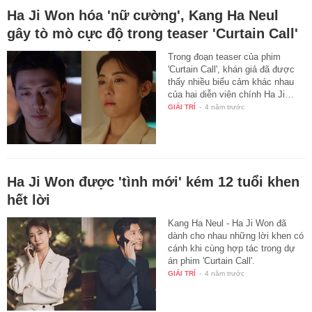
Ha Ji Won hóa 'nữ cường', Kang Ha Neul
gây tò mò cực độ trong teaser 'Curtain Call'
Trong đoạn teaser của phim
'Curtain Call', khán giả đã được
thấy nhiều biểu cảm khác nhau
của hai diễn viên chính Ha Ji…
GIẢI TRÍ
-
4 năm trước
Ha Ji Won được 'tình mới' kém 12 tuổi khen
hết lời
Kang Ha Neul - Ha Ji Won đã
dành cho nhau những lời khen có
cánh khi cùng hợp tác trong dự
án phim 'Curtain Call'.
GIẢI TRÍ
-
4 năm trước