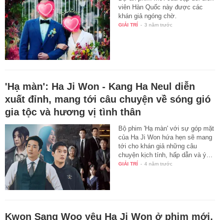
viên Hàn Quốc này được các
khán giả ngóng chờ.
GIẢI TRÍ
-
3 năm trước
'Hạ màn': Ha Ji Won - Kang Ha Neul diễn
xuất đỉnh, mang tới câu chuyện về sóng gió
gia tộc và hương vị tình thân
Bộ phim 'Hạ màn' với sự góp mặt
của Ha Ji Won hứa hẹn sẽ mang
tới cho khán giả những câu
chuyện kịch tính, hấp dẫn và ý…
GIẢI TRÍ
-
4 năm trước
Kwon Sang Woo yêu Ha Ji Won ở phim mới,