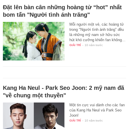
Đặt lên bàn cân những hoàng tử “hot” nhất
bom tấn "Người tình ánh trăng"
Mỗi người một vẻ, các hoàng tử
trong "Người tình ánh trăng" đều
là những mỹ nam sở hữu sức
hút khó cưỡng khiến fan không…
GIẢI TRÍ
-
10 năm trước
Kang Ha Neul - Park Seo Joon: 2 mỹ nam đã
"về chung một thuyền"
Một tin cực vui dành cho các fan
của Kang Ha Neul và Park Seo
Joon!
GIẢI TRÍ
-
10 năm trước