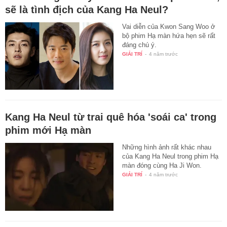
sẽ là tình địch của Kang Ha Neul?
Vai diễn của Kwon Sang Woo ở
bộ phim Hạ màn hứa hẹn sẽ rất
đáng chú ý.
GIẢI TRÍ
-
4 năm trước
Kang Ha Neul từ trai quê hóa 'soái ca' trong
phim mới Hạ màn
Những hình ảnh rất khác nhau
của Kang Ha Neul trong phim Hạ
màn đóng cùng Ha Ji Won.
GIẢI TRÍ
-
4 năm trước