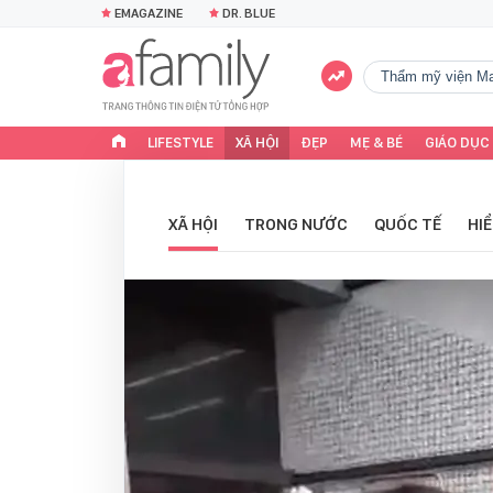
EMAGAZINE
DR. BLUE
Thẩm mỹ viện Ma
LIFESTYLE
XÃ HỘI
ĐẸP
MẸ & BÉ
GIÁO DỤC
XÃ HỘI
TRONG NƯỚC
QUỐC TẾ
HI