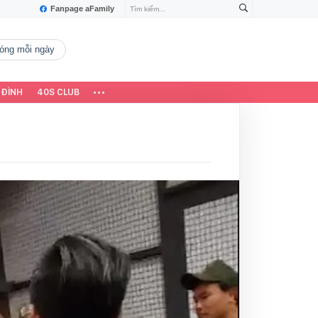
Fanpage aFamily
 nóng mỗi ngày
 ĐÌNH
40S CLUB