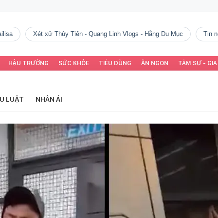
ilisa
Xét xử Thùy Tiên - Quang Linh Vlogs - Hằng Du Mục
tin
HẬU TRƯỜNG
SỨC KHỎE
TIÊU DÙNG
ĂN NGON
TÂM SỰ - GIA
ỂU LUẬT
NHÂN ÁI