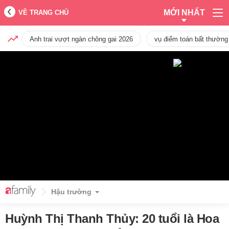
MỚI NHẤT
VỀ TRANG CHỦ
Anh trai vượt ngàn chông gai 2026
vụ điểm toán bất thường
Hậu trường
Huỳnh Thị Thanh Thủy: 20 tuổi là Hoa