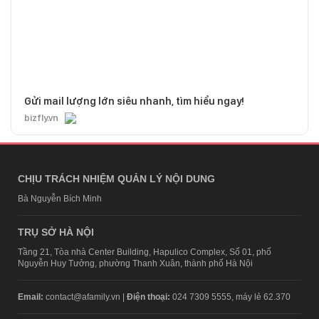
Gửi mail lượng lớn siêu nhanh, tìm hiểu ngay!
bizfly.vn
CHỊU TRÁCH NHIỆM QUẢN LÝ NỘI DUNG
Bà Nguyễn Bích Minh
TRỤ SỞ HÀ NỘI
Tầng 21, Tòa nhà Center Building, Hapulico Complex, Số 01, phố
Nguyễn Huy Tưởng, phường Thanh Xuân, thành phố Hà Nội
Email:
contact@afamily.vn |
Điện thoại:
024 7309 5555, máy lẻ 62.370