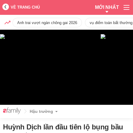
MỚI NHẤT
VỀ TRANG CHỦ
Anh trai vượt ngàn chông gai 2026
vụ điểm toán bất thường
Hậu trường
Huỳnh Dịch lần đầu tiên lộ bụng bầu