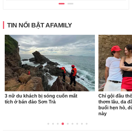
TIN NỔI BẬT AFAMILY
3 nữ du khách bị sóng cuốn mất
Chỉ gội đầu th
tích ở bán đảo Sơn Trà
thơm lâu, da đ
buổi hẹn hò, 
này