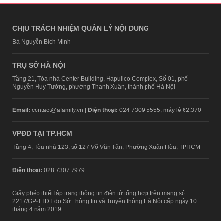
CHỊU TRÁCH NHIỆM QUẢN LÝ NỘI DUNG
Bà Nguyễn Bích Minh
TRỤ SỞ HÀ NỘI
Tầng 21, Tòa nhà Center Building, Hapulico Complex, Số 01, phố
Nguyễn Huy Tưởng, phường Thanh Xuân, thành phố Hà Nội
Email:
contact@afamily.vn |
Điện thoại:
024 7309 5555, máy lẻ 62.370
VPĐD TẠI TP.HCM
Tầng 4, Tòa nhà 123, số 127 Võ Văn Tần, Phường Xuân Hòa, TPHCM
Điện thoại:
028 7307 7979
Giấy phép thiết lập trang thông tin điện tử tổng hợp trên mạng số
2217/GP-TTĐT do Sở Thông tin và Truyền thông Hà Nội cấp ngày 10
tháng 4 năm 2019