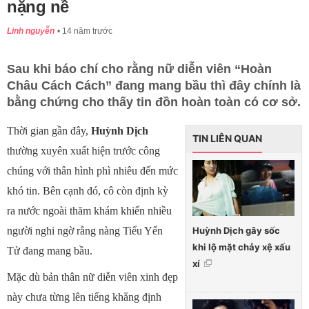
nặng nề
Linh nguyễn
14 năm trước
Sau khi báo chí cho rằng nữ diễn viên “Hoàn
Châu Cách Cách” đang mang bầu thì đây chính là
bằng chứng cho thấy tin đồn hoàn toàn có cơ sở.
Thời gian gần đây,
Huỳnh Dịch
TIN LIÊN QUAN
thường xuyên xuất hiện trước công
chúng với thân hình phì nhiêu đến mức
khó tin. Bên cạnh đó, cô còn định kỳ
ra nước ngoài thăm khám khiến nhiều
Huỳnh Dịch gây sốc
người nghi ngờ rằng nàng Tiểu Yến
khi lộ mặt chảy xệ xấu
Tử đang mang bầu.
xí
Mặc dù bản thân nữ diễn viên xinh đẹp
này chưa từng lên tiếng khẳng định