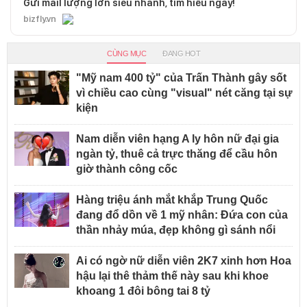
Gửi mail lượng lớn siêu nhanh, tìm hiểu ngay!
bizfly.vn
CÙNG MỤC
ĐANG HOT
"Mỹ nam 400 tỷ" của Trấn Thành gây sốt
vì chiều cao cùng "visual" nét căng tại sự
kiện
Nam diễn viên hạng A ly hôn nữ đại gia
ngàn tỷ, thuê cả trực thăng để cầu hôn
giờ thành công cốc
Hàng triệu ánh mắt khắp Trung Quốc
đang đổ dồn về 1 mỹ nhân: Đứa con của
thần nhảy múa, đẹp không gì sánh nổi
Ai có ngờ nữ diễn viên 2K7 xinh hơn Hoa
hậu lại thê thảm thế này sau khi khoe
khoang 1 đôi bông tai 8 tỷ