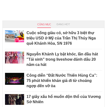
CÙNG MỤC
ĐANG HOT
Cuộc sống giàu có, sở hữu 3 biệt thự
triệu USD ở Mỹ của Trần Thị Thúy Nga
quê Khánh Hòa, SN 1976
Nguyễn Khánh Ly bật khóc, lần đầu hát
"Tái sinh" trong liveshow đánh dấu 20
năm ca hát
Công diễn “Đất Nước Thiên Hùng Ca”:
75 phút khiến khán giả đi từ choáng
ngợp đến vỡ òa
17 giây xấu hổ muốn độn thổ của Vương
Sở Nhiên