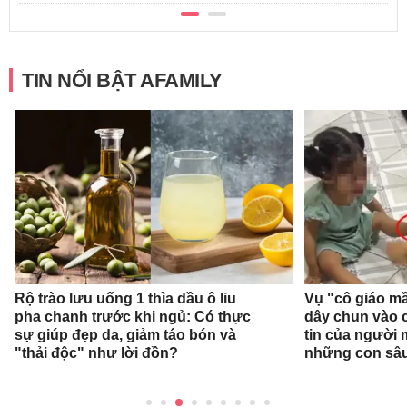
TIN NỔI BẬT AFAMILY
Rộ trào lưu uống 1 thìa dầu ô liu
Vụ "cô giáo mầ
pha chanh trước khi ngủ: Có thực
dây chun vào c
sự giúp đẹp da, giảm táo bón và
tin của người
"thải độc" như lời đồn?
những con sâ