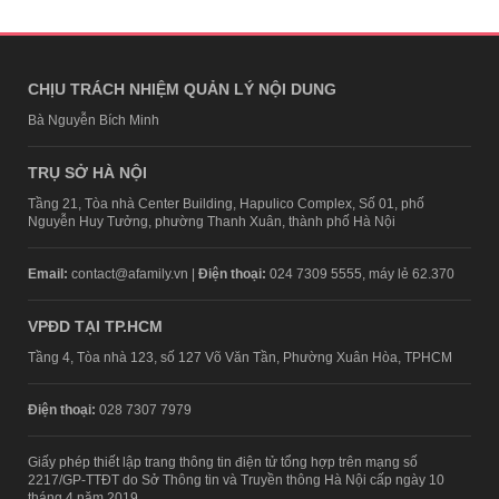
CHỊU TRÁCH NHIỆM QUẢN LÝ NỘI DUNG
Bà Nguyễn Bích Minh
TRỤ SỞ HÀ NỘI
Tầng 21, Tòa nhà Center Building, Hapulico Complex, Số 01, phố
Nguyễn Huy Tưởng, phường Thanh Xuân, thành phố Hà Nội
Email:
contact@afamily.vn |
Điện thoại:
024 7309 5555, máy lẻ 62.370
VPĐD TẠI TP.HCM
Tầng 4, Tòa nhà 123, số 127 Võ Văn Tần, Phường Xuân Hòa, TPHCM
Điện thoại:
028 7307 7979
Giấy phép thiết lập trang thông tin điện tử tổng hợp trên mạng số
2217/GP-TTĐT do Sở Thông tin và Truyền thông Hà Nội cấp ngày 10
tháng 4 năm 2019