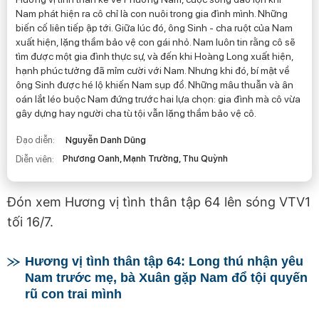
Nam phát hiện ra cô chỉ là con nuôi trong gia đình mình. Những
biến cố liên tiếp ập tới. Giữa lúc đó, ông Sinh - cha ruột của Nam
xuất hiện, lặng thầm bảo vệ con gái nhỏ. Nam luôn tin rằng cô sẽ
tìm được một gia đình thực sự, và đến khi Hoàng Long xuất hiện,
hạnh phúc tưởng đã mỉm cười với Nam. Nhưng khi đó, bí mật về
ông Sinh được hé lộ khiến Nam sụp đổ. Những mâu thuẫn và ân
oán lắt léo buộc Nam đứng trước hai lựa chọn: gia đình mà cô vừa
gây dựng hay người cha tù tội vẫn lặng thầm bảo vệ cô.
Đạo diễn:
Nguyễn Danh Dũng
Phương Oanh, Mạnh Trường, Thu Quỳnh
Diễn viên:
Đón xem Hương vị tình thân tập 64 lên sóng VTV1
tối 16/7.
Hương vị tình thân tập 64: Long thú nhận yêu
Nam trước mẹ, bà Xuân gặp Nam đổ tội quyến
rũ con trai mình