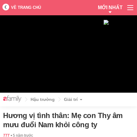
MỚI NHẤT
VỀ TRANG CHỦ
Hậu trường
Giải trí
Hương vị tình thân: Mẹ con Thy âm
mưu đuổi Nam khỏi công ty
TTT
5 năm trước