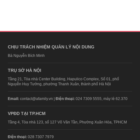
CHỊU TRÁCH NHIỆM QUẢN LÝ NỘI DUNG
Bà Nguyễn Bích Minh
TRỤ SỞ HÀ NỘI
Tầng 21, Tòa nhà Center Building, Hapulico Complex, Số 01, phố
Nguyễn Huy Tưởng, phường Thanh Xuân, thành phố Hà Nội
Email:
contact@afamily.vn |
Điện thoại:
024 7309 5555, máy lẻ 62.370
VPĐD TẠI TP.HCM
Tầng 4, Tòa nhà 123, số 127 Võ Văn Tần, Phường Xuân Hòa, TPHCM
Điện thoại:
028 7307 7979