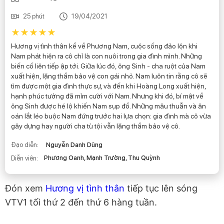
25 phút
19/04/2021
Hương vị tình thân kể về Phương Nam, cuộc sống đảo lộn khi
Nam phát hiện ra cô chỉ là con nuôi trong gia đình mình. Những
biến cố liên tiếp ập tới. Giữa lúc đó, ông Sinh - cha ruột của Nam
xuất hiện, lặng thầm bảo vệ con gái nhỏ. Nam luôn tin rằng cô sẽ
tìm được một gia đình thực sự, và đến khi Hoàng Long xuất hiện,
hạnh phúc tưởng đã mỉm cười với Nam. Nhưng khi đó, bí mật về
ông Sinh được hé lộ khiến Nam sụp đổ. Những mâu thuẫn và ân
oán lắt léo buộc Nam đứng trước hai lựa chọn: gia đình mà cô vừa
gây dựng hay người cha tù tội vẫn lặng thầm bảo vệ cô.
Đạo diễn:
Nguyễn Danh Dũng
Phương Oanh, Mạnh Trường, Thu Quỳnh
Diễn viên:
Đón xem
Hương vị tình thân
tiếp tục lên sóng
VTV1 tối thứ 2 đến thứ 6 hàng tuần.