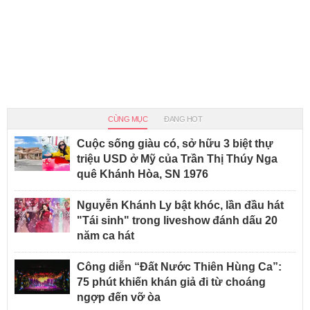
CÙNG MỤC
ĐANG HOT
Cuộc sống giàu có, sở hữu 3 biệt thự
triệu USD ở Mỹ của Trần Thị Thúy Nga
quê Khánh Hòa, SN 1976
Nguyễn Khánh Ly bật khóc, lần đầu hát
"Tái sinh" trong liveshow đánh dấu 20
năm ca hát
Công diễn “Đất Nước Thiên Hùng Ca”:
75 phút khiến khán giả đi từ choáng
ngợp đến vỡ òa