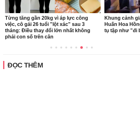
Từng tăng gần 20kg vì áp lực công
Khung cảnh gi
việc, cô gái 26 tuổi "lột xác" sau 3
Huấn Hoa Hồng
tháng: Điều thay đổi lớn nhất không
tụ tập như "đi 
phải con số trên cân
ĐỌC THÊM
CHỊU TRÁCH NHIỆM QUẢN LÝ NỘI DUNG
Bà Nguyễn Bích Minh
TRỤ SỞ HÀ NỘI
Tầng 21, Tòa nhà Center Building, Hapulico Complex, Số 01, phố
Nguyễn Huy Tưởng, phường Thanh Xuân, thành phố Hà Nội