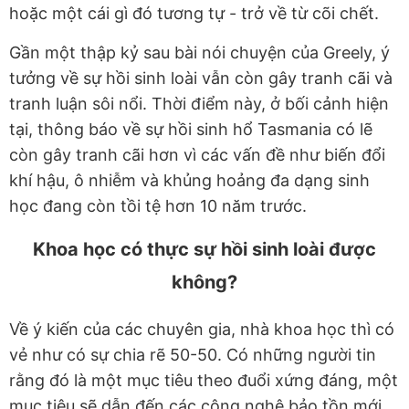
hoặc một cái gì đó tương tự - trở về từ cõi chết.
Gần một thập kỷ sau bài nói chuyện của Greely, ý
tưởng về sự hồi sinh loài vẫn còn gây tranh cãi và
tranh luận sôi nổi. Thời điểm này, ở bối cảnh hiện
tại, thông báo về sự hồi sinh hổ Tasmania có lẽ
còn gây tranh cãi hơn vì các vấn đề như biến đổi
khí hậu, ô nhiễm và khủng hoảng đa dạng sinh
học đang còn tồi tệ hơn 10 năm trước.
Khoa học có thực sự hồi sinh loài được
không?
Về ý kiến của các chuyên gia, nhà khoa học thì có
vẻ như có sự chia rẽ 50-50. Có những người tin
rằng đó là một mục tiêu theo đuổi xứng đáng, một
mục tiêu sẽ dẫn đến các công nghệ bảo tồn mới