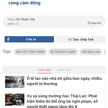
cùng cảm động
Theo
Trí Thức Trẻ
Copy link
(GMT +7)
Chia sẻ
Sao chép link
Tags:
Bảo Tồn Thiên Nhiên
Kỹ Thuật Di Truyền
Hồi Sinh Loài
Đ
CÙNG MỤC
ĐANG HOT
Ô tô lao vào nhà trẻ giữa ban ngày, nhiều
người bị thương
Vụ xả súng trường học Thái Lan: Phát
hiện thêm thi thể ông bà nghi phạm, số
người thiệt mạng tăng lên 8