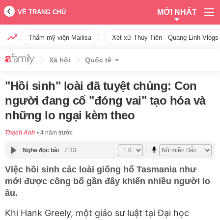
MỚI NHẤT
VỀ TRANG CHỦ
Thẩm mỹ viện Mailisa
Xét xử Thùy Tiên - Quang Linh Vlogs
Xã hội
Quốc tế
"Hồi sinh" loài đã tuyệt chủng: Con
người đang cố "đóng vai" tạo hóa và
những lo ngại kèm theo
Thạch Anh
4 năm trước
Nghe đọc bài
7:33
Việc hồi sinh các loài giống hổ Tasmania như
mới được công bố gần đây khiến nhiều người lo
âu.
Khi Hank Greely, một giáo sư luật tại Đại học