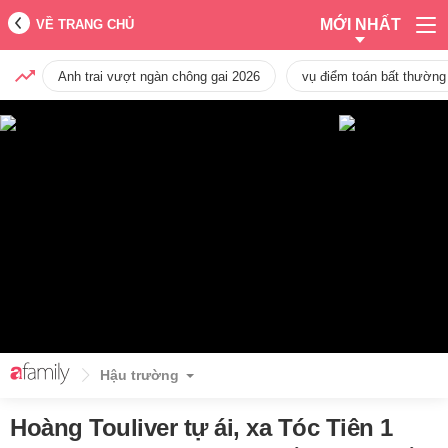
MỚI NHẤT
VỀ TRANG CHỦ
Anh trai vượt ngàn chông gai 2026
vụ điểm toán bất thường
Hậu trường
Hoàng Touliver tự ái, xa Tóc Tiên 1