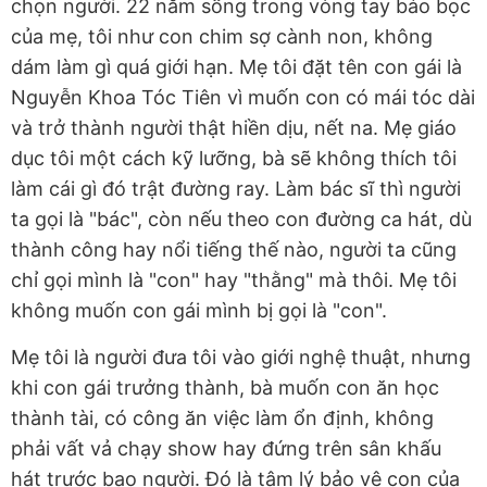
chọn người. 22 năm sống trong vòng tay bảo bọc
của mẹ, tôi như con chim sợ cành non, không
dám làm gì quá giới hạn. Mẹ tôi đặt tên con gái là
Nguyễn Khoa Tóc Tiên vì muốn con có mái tóc dài
và trở thành người thật hiền dịu, nết na. Mẹ giáo
dục tôi một cách kỹ lưỡng, bà sẽ không thích tôi
làm cái gì đó trật đường ray. Làm bác sĩ thì người
ta gọi là "bác", còn nếu theo con đường ca hát, dù
thành công hay nổi tiếng thế nào, người ta cũng
chỉ gọi mình là "con" hay "thằng" mà thôi. Mẹ tôi
không muốn con gái mình bị gọi là "con".
Mẹ tôi là người đưa tôi vào giới nghệ thuật, nhưng
khi con gái trưởng thành, bà muốn con ăn học
thành tài, có công ăn việc làm ổn định, không
phải vất vả chạy show hay đứng trên sân khấu
hát trước bao người. Đó là tâm lý bảo vệ con của