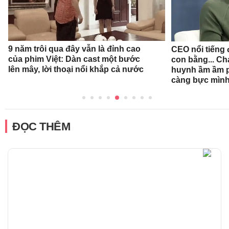
9 năm trôi qua đây vẫn là đỉnh cao
CEO nổi tiếng đ
của phim Việt: Dàn cast một bước
con bằng... Ch
lên mây, lời thoại nổi khắp cả nước
huynh ầm ầm p
càng bực mình
ĐỌC THÊM