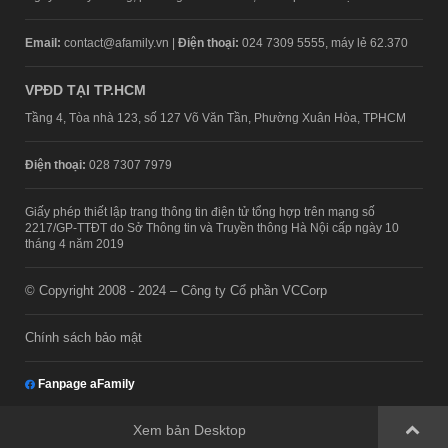
Email:
contact@afamily.vn |
Điện thoại:
024 7309 5555, máy lẻ 62.370
VPĐD TẠI TP.HCM
Tầng 4, Tòa nhà 123, số 127 Võ Văn Tần, Phường Xuân Hòa, TPHCM
Điện thoại:
028 7307 7979
Giấy phép thiết lập trang thông tin điện tử tổng hợp trên mạng số
2217/GP-TTĐT do Sở Thông tin và Truyền thông Hà Nội cấp ngày 10
tháng 4 năm 2019
© Copyright 2008 - 2024 – Công ty Cổ phần VCCorp
Chính sách bảo mật
Fanpage aFamily
Xem bản Desktop