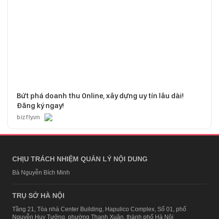
Bứt phá doanh thu Online, xây dựng uy tín lâu dài!
Đăng ký ngay!
bizfly.vn
CHỊU TRÁCH NHIỆM QUẢN LÝ NỘI DUNG
Bà Nguyễn Bích Minh
TRỤ SỞ HÀ NỘI
Tầng 21, Tòa nhà Center Building, Hapulico Complex, Số 01, phố
Nguyễn Huy Tưởng, phường Thanh Xuân, thành phố Hà Nội