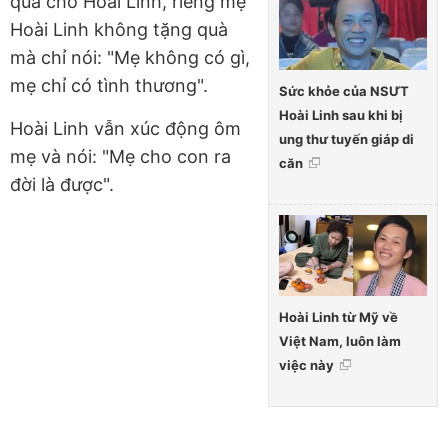
quà cho Hoài Linh, riêng mẹ
Hoài Linh không tặng quà
mà chỉ nói: "Mẹ không có gì,
mẹ chỉ có tình thương".
Sức khỏe của NSƯT
Hoài Linh sau khi bị
Hoài Linh vẫn xúc động ôm
ung thư tuyến giáp di
mẹ và nói: "Mẹ cho con ra
căn
đời là được".
Hoài Linh từ Mỹ về
Việt Nam, luôn làm
việc này