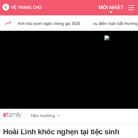
MỚI NHẤT
VỀ TRANG CHỦ
Anh trai vượt ngàn chông gai 2026
vụ điểm toán bất thường
Hậu trường
Hoài Linh khóc nghẹn tại tiệc sinh