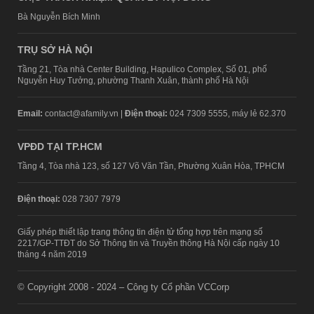
Bà Nguyễn Bích Minh
TRỤ SỞ HÀ NỘI
Tầng 21, Tòa nhà Center Building, Hapulico Complex, Số 01, phố
Nguyễn Huy Tưởng, phường Thanh Xuân, thành phố Hà Nội
Email:
contact@afamily.vn |
Điện thoại:
024 7309 5555, máy lẻ 62.370
VPĐD TẠI TP.HCM
Tầng 4, Tòa nhà 123, số 127 Võ Văn Tần, Phường Xuân Hòa, TPHCM
Điện thoại:
028 7307 7979
Giấy phép thiết lập trang thông tin điện tử tổng hợp trên mạng số
2217/GP-TTĐT do Sở Thông tin và Truyền thông Hà Nội cấp ngày 10
tháng 4 năm 2019
© Copyright 2008 - 2024 – Công ty Cổ phần VCCorp