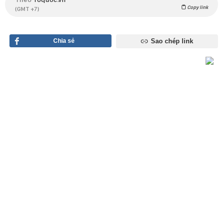
Copy link
(GMT +7)
Chia sẻ
Sao chép link