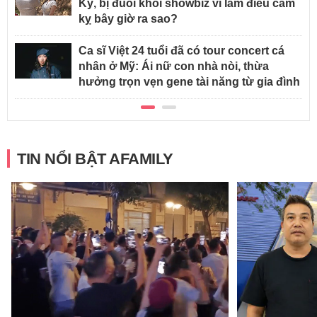
Kỳ, bị đuổi khỏi showbiz vì làm điều cấm
kỵ bây giờ ra sao?
Ca sĩ Việt 24 tuổi đã có tour concert cá
nhân ở Mỹ: Ái nữ con nhà nòi, thừa
hưởng trọn vẹn gene tài năng từ gia đình
TIN NỔI BẬT AFAMILY