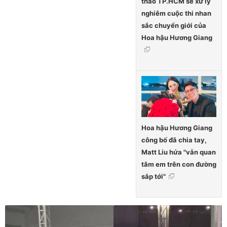
thao TP.HCM sẽ xử lý
nghiêm cuộc thi nhan
sắc chuyển giới của
Hoa hậu Hương Giang
Hoa hậu Hương Giang
công bố đã chia tay,
Matt Liu hứa "vẫn quan
tâm em trên con đường
sắp tới"