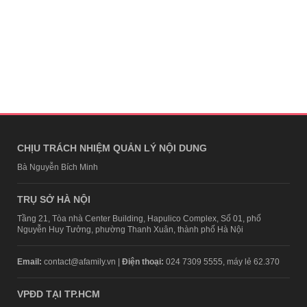
CHỊU TRÁCH NHIỆM QUẢN LÝ NỘI DUNG
Bà Nguyễn Bích Minh
TRỤ SỞ HÀ NỘI
Tầng 21, Tòa nhà Center Building, Hapulico Complex, Số 01, phố
Nguyễn Huy Tưởng, phường Thanh Xuân, thành phố Hà Nội
Email:
contact@afamily.vn |
Điện thoại:
024 7309 5555, máy lẻ 62.370
VPĐD TẠI TP.HCM