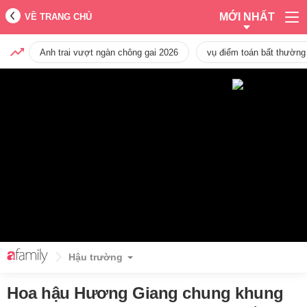
MỚI NHẤT
VỀ TRANG CHỦ
Anh trai vượt ngàn chông gai 2026
vụ điểm toán bất thường
Hậu trường
Hoa hậu Hương Giang chung khung