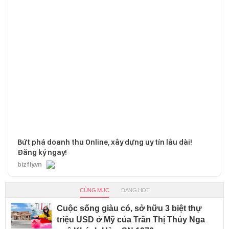
Bứt phá doanh thu Online, xây dựng uy tín lâu dài!
Đăng ký ngay!
bizfly.vn
CÙNG MỤC
ĐANG HOT
Cuộc sống giàu có, sở hữu 3 biệt thự
triệu USD ở Mỹ của Trần Thị Thúy Nga