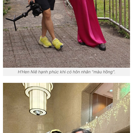
H'Hen Niê hạnh phúc khi có hôn nhân "màu hồng".