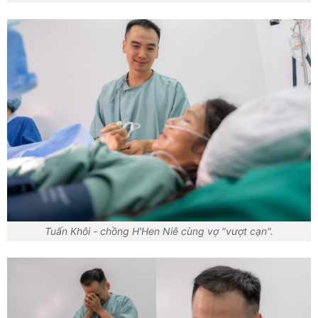
Tuấn Khôi - chồng H'Hen Niê cùng vợ "vượt cạn".