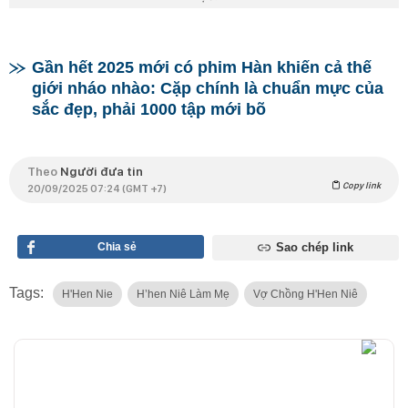
Gần hết 2025 mới có phim Hàn khiến cả thế
giới nháo nhào: Cặp chính là chuẩn mực của
sắc đẹp, phải 1000 tập mới bõ
Theo
Người đưa tin
Copy link
20/09/2025 07:24 (GMT +7)
Chia sẻ
Sao chép link
Tags:
H'Hen Nie
H’hen Niê Làm Mẹ
Vợ Chồng H'Hen Niê