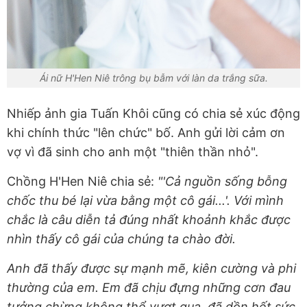
Ái nữ H'Hen Niê trông bụ bẫm với làn da trắng sữa.
Nhiếp ảnh gia Tuấn Khôi cũng có chia sẻ xúc động
khi chính thức "lên chức" bố. Anh gửi lời cảm ơn
vợ vì đã sinh cho anh một "thiên thần nhỏ".
Chồng H'Hen Niê chia sẻ:
"'Cả nguồn sống bỗng
chốc thu bé lại vừa bằng một cô gái...'. Với mình
chắc là câu diễn tả đúng nhất khoảnh khắc được
nhìn thấy cô gái của chúng ta chào đời.
Anh đã thấy được sự mạnh mẽ, kiên cường và phi
thường của em. Em đã chịu đựng những cơn đau
tưởng chừng không thể vượt qua, đã dồn hết sức