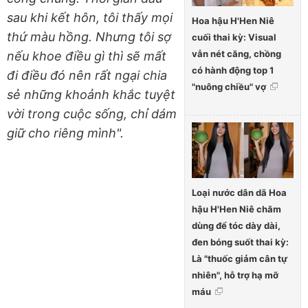
sau khi kết hôn, tôi thấy mọi
Hoa hậu H'Hen Niê
thứ màu hồng. Nhưng tôi sợ
cuối thai kỳ: Visual
vẫn nét căng, chồng
nếu khoe điều gì thì sẽ mất
có hành động top 1
đi điều đó nên rất ngại chia
"nuông chiều" vợ
sẻ những khoảnh khắc tuyệt
vời trong cuộc sống, chỉ dám
giữ cho riêng mình".
Loại nước dân dã Hoa
hậu H'Hen Niê chăm
dùng để tóc dày dài,
đen bóng suốt thai kỳ:
Là "thuốc giảm cân tự
nhiên", hỗ trợ hạ mỡ
máu