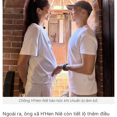
Chồng H'Hen Niê háo hức khi chuẩn bị làm bố.
Ngoài ra, ông xã H'Hen Niê còn tiết lộ thêm điều