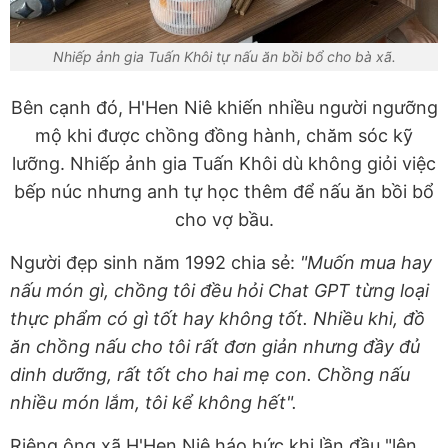
Nhiếp ảnh gia Tuấn Khôi tự nấu ăn bồi bổ cho bà xã.
Bên cạnh đó, H'Hen Niê khiến nhiều người ngưỡng
mộ khi được chồng đồng hành, chăm sóc kỹ
lưỡng. Nhiếp ảnh gia Tuấn Khôi dù không giỏi việc
bếp núc nhưng anh tự học thêm để nấu ăn bồi bổ
cho vợ bầu.
Người đẹp sinh năm 1992 chia sẻ:
"Muốn mua hay
nấu món gì, chồng tôi đều hỏi Chat GPT từng loại
thực phẩm có gì tốt hay không tốt. Nhiều khi, đồ
ăn chồng nấu cho tôi rất đơn giản nhưng đầy đủ
dinh dưỡng, rất tốt cho hai mẹ con. Chồng nấu
nhiều món lắm, tôi kể không hết".
Riêng ông xã H'Hen Niê háo hức khi lần đầu "lên