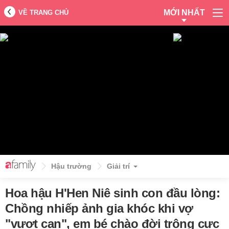
MỚI NHẤT
VỀ TRANG CHỦ
Hậu trường
Giải trí
Hoa hậu H'Hen Niê sinh con đầu lòng:
Chồng nhiếp ảnh gia khóc khi vợ
"vượt cạn", em bé chào đời trông cực