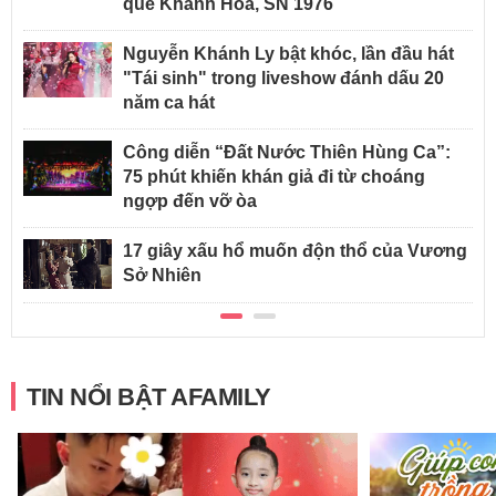
quê Khánh Hòa, SN 1976
Nguyễn Khánh Ly bật khóc, lần đầu hát
"Tái sinh" trong liveshow đánh dấu 20
năm ca hát
Công diễn “Đất Nước Thiên Hùng Ca”:
75 phút khiến khán giả đi từ choáng
ngợp đến vỡ òa
17 giây xấu hổ muốn độn thổ của Vương
Sở Nhiên
TIN NỔI BẬT AFAMILY