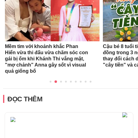
Mềm tim với khoảnh khắc Phan
Cậu bé 8 tuổi 
Hiển vừa thi đấu vừa chăm sóc con
đồng trong 3 
gái bị ốm khi Khánh Thi vắng mặt,
thay đổi cách 
"mợ chảnh" Anna gây sốt vì visual
"cây tiền" và c
quá giống bố
ĐỌC THÊM