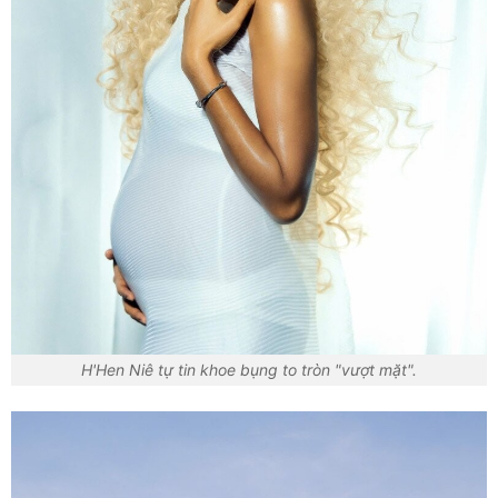
H'Hen Niê tự tin khoe bụng to tròn "vượt mặt".