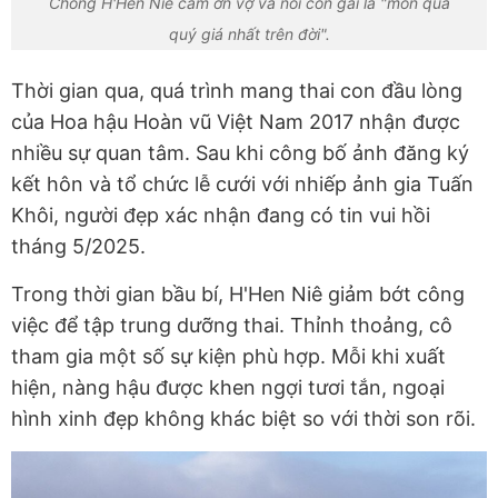
Chồng H'Hen Niê cảm ơn vợ và nói con gái là "món quà
quý giá nhất trên đời".
Thời gian qua, quá trình mang thai con đầu lòng
của Hoa hậu Hoàn vũ Việt Nam 2017 nhận được
nhiều sự quan tâm. Sau khi công bố ảnh đăng ký
kết hôn và tổ chức lễ cưới với nhiếp ảnh gia Tuấn
Khôi, người đẹp xác nhận đang có tin vui hồi
tháng 5/2025.
Trong thời gian bầu bí, H'Hen Niê giảm bớt công
việc để tập trung dưỡng thai. Thỉnh thoảng, cô
tham gia một số sự kiện phù hợp. Mỗi khi xuất
hiện, nàng hậu được khen ngợi tươi tắn, ngoại
hình xinh đẹp không khác biệt so với thời son rõi.