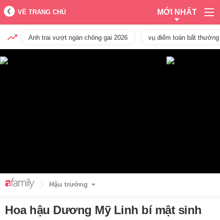
MỚI NHẤT
VỀ TRANG CHỦ
Anh trai vượt ngàn chông gai 2026
vụ điểm toán bất thường
Hậu trường
Hoa hậu Dương Mỹ Linh bí mật sinh