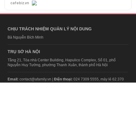
cafebiz.vn
CHỊU TRÁCH NHIỆM QUẢN LÝ NỘI DUNG
Bà Nguyễn Bích Minh
TRỤ SỞ HÀ NỘI
Tầng 21, Tòa nhà Center Building, Hapulico Complex, Số 01, phố
Nguyễn Huy Tưởng, phường Thanh Xuân, thành phố Hà Nội
Email:
contact@afamily.vn |
Điện thoại:
024 7309 5555, máy lẻ 62.370
VPĐD TẠI TP.HCM
Tầng 4, Tòa nhà 123, số 127 Võ Văn Tần, Phường Xuân Hòa, TPHCM
Điện thoại:
028 7307 7979
Giấy phép thiết lập trang thông tin điện tử tổng hợp trên mạng số
2217/GP-TTĐT do Sở Thông tin và Truyền thông Hà Nội cấp ngày 10