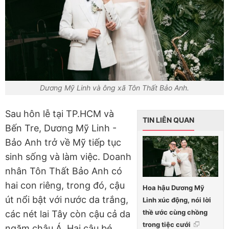
Dương Mỹ Linh và ông xã Tôn Thất Bảo Anh.
Sau hôn lễ tại TP.HCM và
TIN LIÊN QUAN
Bến Tre, Dương Mỹ Linh -
Bảo Anh trở về Mỹ tiếp tục
sinh sống và làm việc. Doanh
nhân Tôn Thất Bảo Anh có
hai con riêng, trong đó, cậu
Hoa hậu Dương Mỹ
út nổi bật với nước da trắng,
Linh xúc động, nói lời
thề ước cùng chồng
các nét lai Tây còn cậu cả da
trong tiệc cưới
ngăm châu Á. Hai cậu bé