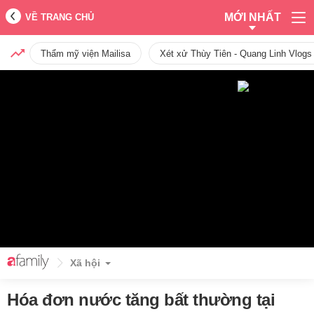
MỚI NHẤT
VỀ TRANG CHỦ
Thẩm mỹ viện Mailisa
Xét xử Thùy Tiên - Quang Linh Vlogs
Xã hội
Hóa đơn nước tăng bất thường tại