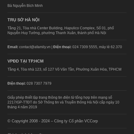
Bà Nguyễn Bích Minh
TRỤ SỞ HÀ NỘI
Tầng 21, Tòa nhà Center Building, Hapulico Complex, Số 01, phố
Nguyễn Huy Tưởng, phường Thanh Xuân, thành phố Hà Nội
Email:
contact@afamily.vn |
Điện thoại:
024 7309 5555, máy lẻ 62.370
VPĐD TẠI TP.HCM
Tầng 4, Tòa nhà 123, số 127 Võ Văn Tần, Phường Xuân Hòa, TPHCM
Điện thoại:
028 7307 7979
Giấy phép thiết lập trang thông tin điện tử tổng hợp trên mạng số
2217/GP-TTĐT do Sở Thông tin và Truyền thông Hà Nội cấp ngày 10
tháng 4 năm 2019
© Copyright 2008 - 2024 – Công ty Cổ phần VCCorp