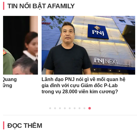
TIN NỔI BẬT AFAMILY
n Quang
Lãnh đạo PNJ nói gì về mối quan hệ
những
gia đình với cựu Giám đốc P-Lab
trong vụ 28.000 viên kim cương?
ĐỌC THÊM