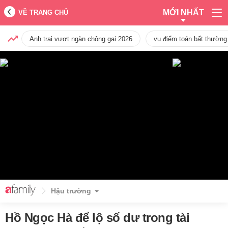
MỚI NHẤT
VỀ TRANG CHỦ
Anh trai vượt ngàn chông gai 2026
vụ điểm toán bất thường
Hậu trường
Hồ Ngọc Hà để lộ số dư trong tài