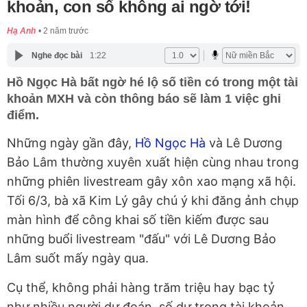
khoản, con số không ai ngờ tới!
Hạ Anh
2 năm trước
Nghe đọc bài
1:22
Hồ Ngọc Hà bất ngờ hé lộ số tiền có trong một tài
khoản MXH và còn thông báo sẽ làm 1 việc ghi
điểm.
Những ngày gần đây,
Hồ Ngọc Hà
và Lê Dương
Bảo Lâm thường xuyên xuất hiện cùng nhau trong
những phiên livestream gây xôn xao mạng xã hội.
Tối 6/3, bà xã Kim Lý gây chú ý khi đăng ảnh chụp
màn hình để công khai số tiền kiếm được sau
những buổi livestream "đấu" với Lê Dương Bảo
Lâm suốt mấy ngày qua.
Cụ thể, không phải hàng trăm triệu hay bạc tỷ
như nhiều người dự đoán, số dư trong tài khoản