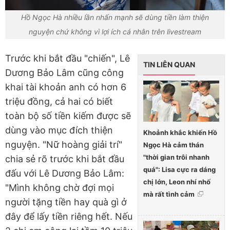
Hồ Ngọc Hà nhiều lần nhấn mạnh sẽ dùng tiền làm thiện
nguyện chứ không vì lợi ích cá nhân trên livestream
Trước khi bắt đầu "chiến", Lê
TIN LIÊN QUAN
Dương Bảo Lâm cũng công
khai tài khoản anh có hơn 6
triệu đồng, cả hai có biết
toàn bộ số tiền kiếm được sẽ
dùng vào mục đích thiện
Khoảnh khắc khiến Hồ
nguyện. "Nữ hoàng giải trí"
Ngọc Hà cảm thán
"thời gian trôi nhanh
chia sẻ rõ trước khi bắt đầu
quá": Lisa cực ra dáng
đấu với Lê Dương Bảo Lâm:
chị lớn, Leon nhí nhố
"Mình không chờ đợi mọi
mà rất tình cảm
người tặng tiền hay quà gì ở
đây để lấy tiền riêng hết. Nếu