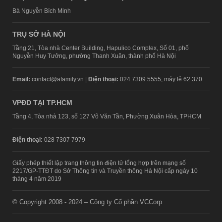
Bà Nguyễn Bích Minh
TRỤ SỞ HÀ NỘI
Tầng 21, Tòa nhà Center Building, Hapulico Complex, Số 01, phố
Nguyễn Huy Tưởng, phường Thanh Xuân, thành phố Hà Nội
Email:
contact@afamily.vn |
Điện thoại:
024 7309 5555, máy lẻ 62.370
VPĐD TẠI TP.HCM
Tầng 4, Tòa nhà 123, số 127 Võ Văn Tần, Phường Xuân Hòa, TPHCM
Điện thoại:
028 7307 7979
Giấy phép thiết lập trang thông tin điện tử tổng hợp trên mạng số
2217/GP-TTĐT do Sở Thông tin và Truyền thông Hà Nội cấp ngày 10
tháng 4 năm 2019
© Copyright 2008 - 2024 – Công ty Cổ phần VCCorp