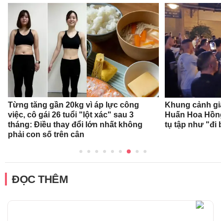
Từng tăng gần 20kg vì áp lực công
Khung cảnh gi
việc, cô gái 26 tuổi "lột xác" sau 3
Huấn Hoa Hồng
tháng: Điều thay đổi lớn nhất không
tụ tập như "đi 
phải con số trên cân
ĐỌC THÊM