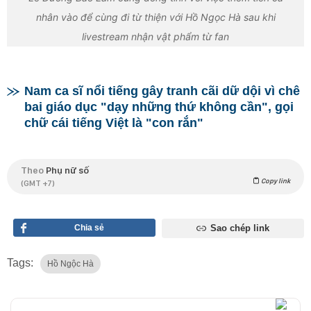
nhân vào để cùng đi từ thiện với Hồ Ngọc Hà sau khi
livestream nhận vật phẩm từ fan
Nam ca sĩ nổi tiếng gây tranh cãi dữ dội vì chê
bai giáo dục "dạy những thứ không cần", gọi
chữ cái tiếng Việt là "con rắn"
Theo
Phụ nữ số
Copy link
(GMT +7)
Chia sẻ
Sao chép link
Tags:
Hồ Ngộc Hà