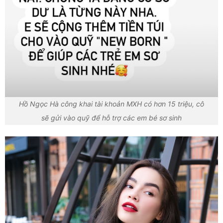
Hồ Ngọc Hà công khai tài khoản MXH có hơn 15 triệu, cô
sẽ gửi vào quỹ để hỗ trợ các em bé sơ sinh