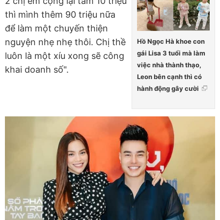
2 chị em cộng lại tầm 10 triệu
thì mình thêm 90 triệu nữa
để làm một chuyến thiện
nguyện nhẹ nhẹ thôi. Chị thề
Hồ Ngọc Hà khoe con
gái Lisa 3 tuổi mà làm
luôn là một xíu xong sẽ công
việc nhà thành thạo,
khai doanh số".
Leon bên cạnh thì có
hành động gây cười