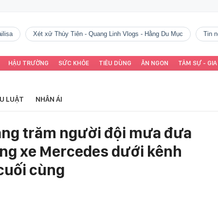
ilisa
Xét xử Thùy Tiên - Quang Linh Vlogs - Hằng Du Mục
tin
HẬU TRƯỜNG
SỨC KHỎE
TIÊU DÙNG
ĂN NGON
TÂM SỰ - GIA
ỂU LUẬT
NHÂN ÁI
àng trăm người đội mưa đưa
rong xe Mercedes dưới kênh
 cuối cùng