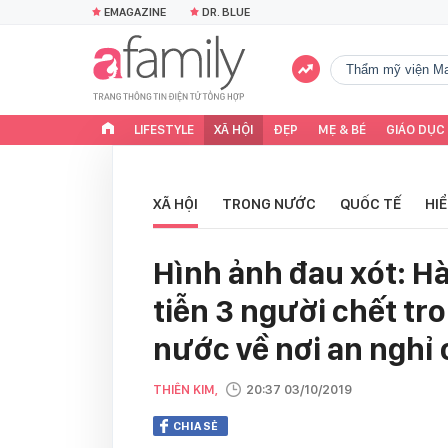
EMAGAZINE
DR. BLUE
Thẩm mỹ viện Ma
LIFESTYLE
XÃ HỘI
ĐẸP
MẸ & BÉ
GIÁO DỤC
XÃ HỘI
TRONG NƯỚC
QUỐC TẾ
HI
Hình ảnh đau xót: H
tiễn 3 người chết t
nước về nơi an nghỉ
THIÊN KIM,
20:37 03/10/2019
CHIA SẺ