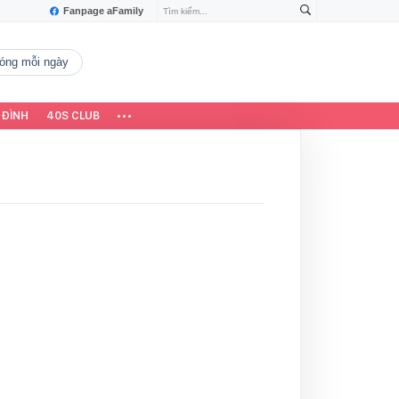
Fanpage aFamily
 nóng mỗi ngày
 ĐÌNH
40S CLUB