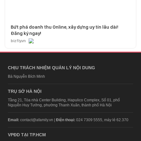
Bứt phá doanh thu Online, xây dựng uy tín lâu dài!
Đăng ký ngay!
bizfly.vn
CHỊU TRÁCH NHIỆM QUẢN LÝ NỘI DUNG
Bà Nguyễn Bích Minh
TRỤ SỞ HÀ NỘI
Tầng 21, Tòa nhà Center Building, Hapulico Complex, Số 01, phố
Nguyễn Huy Tưởng, phường Thanh Xuân, thành phố Hà Nội
Email:
contact@afamily.vn |
Điện thoại:
024 7309 5555, máy lẻ 62.370
VPĐD TẠI TP.HCM