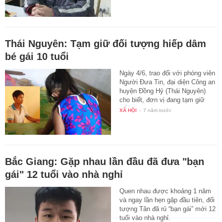
Thái Nguyên: Tạm giữ đối tượng hiếp dâm
bé gái 10 tuổi
Ngày 4/6, trao đổi với phóng viên
Người Đưa Tin, đại diện Công an
huyện Đồng Hỷ (Thái Nguyên)
cho biết, đơn vị đang tạm giữ
đối…
XÃ HỘI
-
7 năm trước
Bắc Giang: Gặp nhau lần đầu đã đưa "bạn
gái" 12 tuổi vào nhà nghỉ
Quen nhau được khoảng 1 năm
và ngay lần hẹn gặp đầu tiên, đối
tượng Tân đã rủ “bạn gái” mới 12
tuổi vào nhà nghỉ.