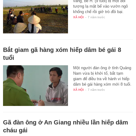
vắng, bé H. (9 tuổi) bị một đối
tượng lạ mặt bế vào vườn ngô
khống chế rồi giở trò đồi bại.
XÃ HỘI
-
7 năm trước
Bắt giam gã hàng xóm hiếp dâm bé gái 8
tuổi
Một người đàn ông ở tỉnh Quảng
Nam vừa bị khởi tố, bắt tạm
giam để điều tra về hành vi hiếp
dâm bé gái hàng xóm mới 8 tuổi.
XÃ HỘI
-
7 năm trước
Gã đàn ông ở An Giang nhiều lần hiếp dâm
cháu gái