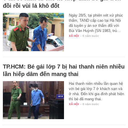
đồi rồi vùi lá khô đốt
Ngày 28/5, tại phiên xét xử phúc
thẩm, TAND cấp cao tại Hà Nội
đã tuyên y án sơ thẩm đối với
Bùi Văn Huỳnh (SN 1983, trú…
XÃ HỘI
-
6 năm trước
TP.HCM: Bé gái lớp 7 bị hai thanh niên nhiều
lần hiếp dâm đến mang thai
Hai thanh niên nhiều lần quan hệ
với bé gái lớp 7 ở khách sạn và
ở nhà. Đến khi gia đình phát hiện
thì bé đã mang thai.
XÃ HỘI
-
6 năm trước