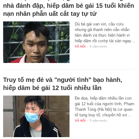
nhà đánh đập, hiếp dâm bé gái 15 tuổi khiến
nạn nhân phẫn uất cắt tay tự tử
Dù bé gái van xin, cầu cứu
nhưng gã thanh niên vẫn nhẫn
tâm đánh và thực hiện hành vi
hiếp dâm rồi cướp tài sản ngay…
XÃ HỘI
-
5 năm trước
Truy tố mẹ đẻ và "người tình" bạo hành,
hiếp dâm bé gái 12 tuổi nhiều lần
Đe dọa, hiếp dâm nhiều lần con
gái 12 tuổi của người tình, Phạm
Thanh Tùng (Hà Nội) bị cơ quan
tố tụng truy tố, chuyển hồ sơ…
XÃ HỘI
-
5 năm trước