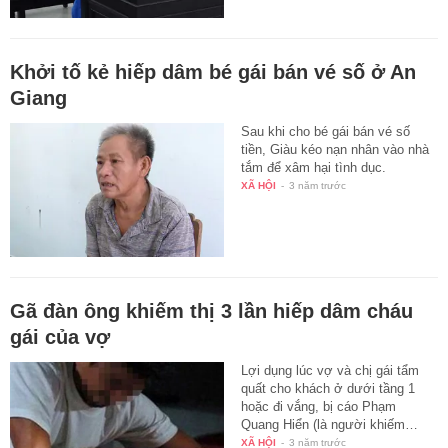
Khởi tố kẻ hiếp dâm bé gái bán vé số ở An
Giang
Sau khi cho bé gái bán vé số
tiền, Giàu kéo nạn nhân vào nhà
tắm để xâm hại tình dục.
XÃ HỘI
-
3 năm trước
Gã đàn ông khiếm thị 3 lần hiếp dâm cháu
gái của vợ
Lợi dụng lúc vợ và chị gái tẩm
quất cho khách ở dưới tầng 1
hoặc đi vắng, bị cáo Phạm
Quang Hiển (là người khiếm…
XÃ HỘI
-
3 năm trước