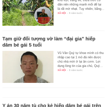
khu vực vắng vẻ, thưa thớt cư
dân nên những manh mối để lại
là rất mờ nhạt. Tuy nhiên, bằng…
XÃ HỘI
-
6 năm trước
Tạm giữ đối tượng vờ làm “đại gia” hiếp
dâm bé gái 5 tuổi
Vũ Văn Quý tự khoe mình có thu
nhập cao tại 1 mỏ đá nên được
chủ nhà mời ở lại ăn cơm. Lợi
dụng lòng tin của gia chủ, Quý…
XÃ HỘI
-
6 năm trước
Y án 30 năm tù cho kẻ hiếp dâm bé gái trên