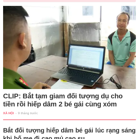
CLIP: Bắt tạm giam đối tượng dụ cho
tiền rồi hiếp dâm 2 bé gái cùng xóm
XÃ HỘI
-
9 tháng trước
Bắt đối tượng hiếp dâm bé gái lúc rạng sáng
khi bố mẹ đi cạo mủ cao su