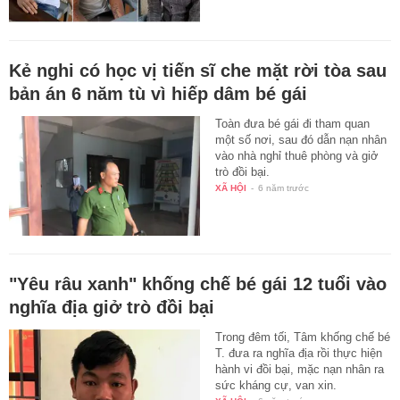
Kẻ nghi có học vị tiến sĩ che mặt rời tòa sau
bản án 6 năm tù vì hiếp dâm bé gái
Toàn đưa bé gái đi tham quan
một số nơi, sau đó dẫn nạn nhân
vào nhà nghỉ thuê phòng và giở
trò đồi bại.
XÃ HỘI
-
6 năm trước
"Yêu râu xanh" khống chế bé gái 12 tuổi vào
nghĩa địa giở trò đồi bại
Trong đêm tối, Tâm khống chế bé
T. đưa ra nghĩa địa rồi thực hiện
hành vi đồi bại, mặc nạn nhân ra
sức kháng cự, van xin.