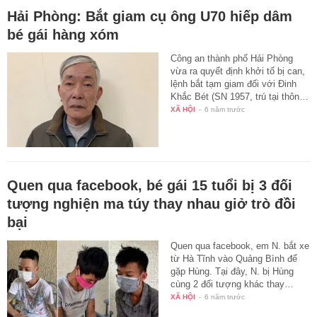
Hải Phòng: Bắt giam cụ ông U70 hiếp dâm
bé gái hàng xóm
Công an thành phố Hải Phòng
vừa ra quyết định khởi tố bị can,
lệnh bắt tạm giam đối với Đinh
Khắc Bét (SN 1957, trú tại thôn…
XÃ HỘI
-
6 năm trước
Quen qua facebook, bé gái 15 tuổi bị 3 đối
tượng nghiện ma túy thay nhau giở trò đồi
bại
Quen qua facebook, em N. bắt xe
từ Hà Tĩnh vào Quảng Bình để
gặp Hùng. Tại đây, N. bị Hùng
cùng 2 đối tượng khác thay…
XÃ HỘI
-
6 năm trước