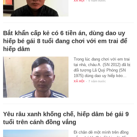
XÃ HỘI
-
6 năm trước
Bắt khẩn cấp kẻ có 6 tiền án, dùng dao uy
hiếp bé gái 8 tuổi đang chơi với em trai để
hiếp dâm
Trong lúc đang chơi với em trai
tại nhà, cháu A. (SN 2012) đã bị
đối tượng Lã Quý Phóng (SN
1975) dùng dao uy hiếp kéo…
XÃ HỘI
-
7 năm trước
Yêu râu xanh khống chế, hiếp dâm bé gái 9
tuổi trên cánh đồng vắng
Đi chăn dê một mình trên đồng