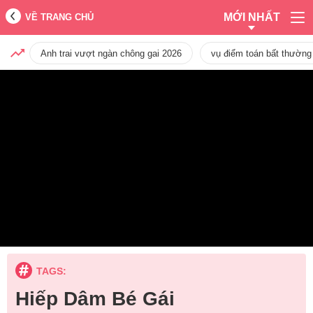
MỚI NHẤT
VỀ TRANG CHỦ
Anh trai vượt ngàn chông gai 2026
vụ điểm toán bất thường
TAGS:
Hiếp Dâm Bé Gái