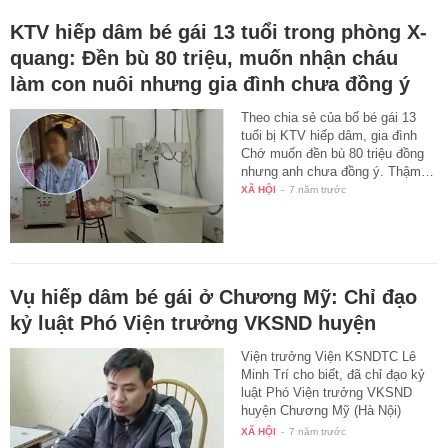
KTV hiếp dâm bé gái 13 tuổi trong phòng X-
quang: Đền bù 80 triệu, muốn nhận cháu
làm con nuôi nhưng gia đình chưa đồng ý
Theo chia sẻ của bố bé gái 13
tuổi bị KTV hiếp dâm, gia đình
Chớ muốn đền bù 80 triệu đồng
nhưng anh chưa đồng ý. Thậm…
XÃ HỘI
-
7 năm trước
Vụ hiếp dâm bé gái ở Chương Mỹ: Chỉ đạo
kỷ luật Phó Viện trưởng VKSND huyện
Viện trưởng Viện KSNDTC Lê
Minh Trí cho biết, đã chỉ đạo kỷ
luật Phó Viện trưởng VKSND
huyện Chương Mỹ (Hà Nội)
liên…
XÃ HỘI
-
7 năm trước