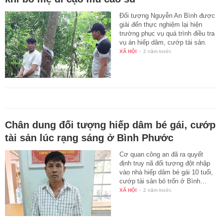
Đối tượng Nguyễn An Bình được
giải đến thực nghiệm lại hiện
trường phục vụ quá trình điều tra
vụ án hiếp dâm, cướp tài sản.
XÃ HỘI
-
2 năm trước
Chân dung đối tượng hiếp dâm bé gái, cướp
tài sản lúc rạng sáng ở Bình Phước
Cơ quan công an đã ra quyết
định truy nã đối tượng đột nhập
vào nhà hiếp dâm bé gái 10 tuổi,
cướp tài sản bỏ trốn ở Bình…
XÃ HỘI
-
2 năm trước