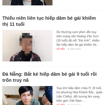
Thiếu niên liên tục hiếp dâm bé gái khiếm
thị 11 tuổi
Do thường xem phim đồi trụy
trên mạng nên Hoàng Văn Sơn
(16 tuổi) đã nổi "thú tính", nhiều
lần hiếp dâm bé gái khiếm thị…
XÃ HỘI
-
6 năm trước
Đà Nẵng: Bắt kẻ hiếp dâm bé gái 9 tuổi rồi
trốn truy nã
Sau khi hiếp dâm cháu H. (9 tuổi,
trú phường Hòa Khánh Bắc, quận
Liên Chiểu), đối tượng lẻn sang
biên giới Việt Nam -…
XÃ HỘI
-
6 năm trước