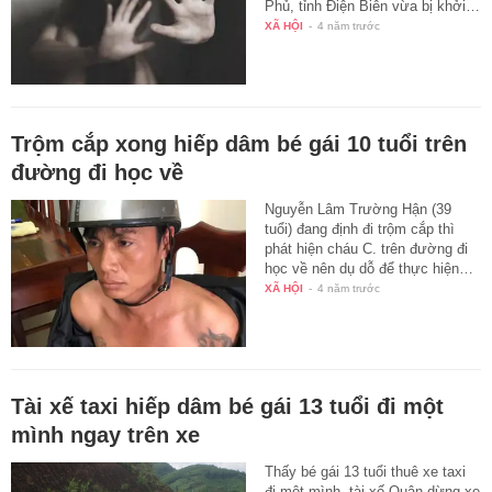
Phủ, tỉnh Điện Biên vừa bị khởi…
XÃ HỘI
-
4 năm trước
Trộm cắp xong hiếp dâm bé gái 10 tuổi trên
đường đi học về
Nguyễn Lâm Trường Hận (39
tuổi) đang định đi trộm cắp thì
phát hiện cháu C. trên đường đi
học về nên dụ dỗ để thực hiện…
XÃ HỘI
-
4 năm trước
Tài xế taxi hiếp dâm bé gái 13 tuổi đi một
mình ngay trên xe
Thấy bé gái 13 tuổi thuê xe taxi
đi một mình, tài xế Quân dừng xe