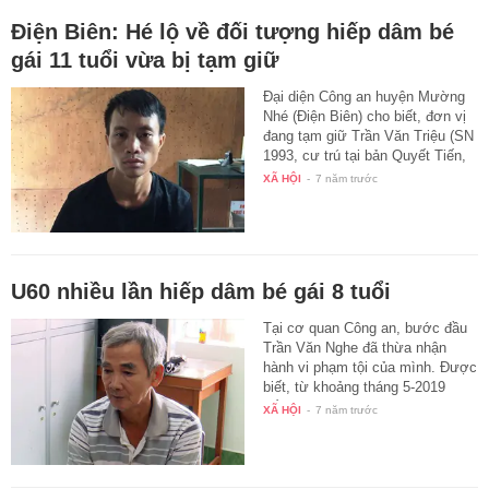
Điện Biên: Hé lộ về đối tượng hiếp dâm bé
gái 11 tuổi vừa bị tạm giữ
Đại diện Công an huyện Mường
Nhé (Điện Biên) cho biết, đơn vị
đang tạm giữ Trần Văn Triệu (SN
1993, cư trú tại bản Quyết Tiến,
…
XÃ HỘI
-
7 năm trước
U60 nhiều lần hiếp dâm bé gái 8 tuổi
Tại cơ quan Công an, bước đầu
Trần Văn Nghe đã thừa nhận
hành vi phạm tội của mình. Được
biết, từ khoảng tháng 5-2019
đến…
XÃ HỘI
-
7 năm trước