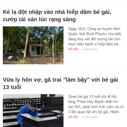
Kẻ lạ đột nhập vào nhà hiếp dâm bé gái,
cướp tài sản lúc rạng sáng
Ngày 15-6, Công an huyện Hớn
Quản, tỉnh Bình Phước cho biết
đang truy xét đối tượng táo tợn
thực hiện hành vi hiếp dâm bé…
XÃ HỘI
-
2 năm trước
Vừa ly hôn vợ, gã trai "làm bậy" với bé gái
13 tuổi
Quen bé gái 13 tuổi khi đi hội
làng, Phan Huy Mạnh nhắn tin
tán tỉnh, phát sinh tình cảm và có
3 lần quan hệ với bé gái. Hành…
XÃ HỘI
-
3 năm trước