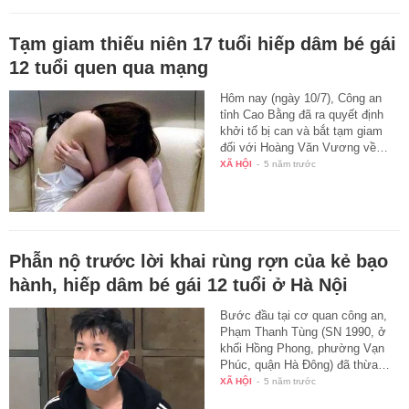
Tạm giam thiếu niên 17 tuổi hiếp dâm bé gái
12 tuổi quen qua mạng
Hôm nay (ngày 10/7), Công an
tỉnh Cao Bằng đã ra quyết định
khởi tố bị can và bắt tạm giam
đối với Hoàng Văn Vương về…
XÃ HỘI
-
5 năm trước
Phẫn nộ trước lời khai rùng rợn của kẻ bạo
hành, hiếp dâm bé gái 12 tuổi ở Hà Nội
Bước đầu tại cơ quan công an,
Phạm Thanh Tùng (SN 1990, ở
khối Hồng Phong, phường Vạn
Phúc, quận Hà Đông) đã thừa…
XÃ HỘI
-
5 năm trước