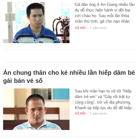
Gã đàn ông ở An Giang nhiều lần
dụ dỗ thực hiện hành vi đồi bại
với cháu họ. Sau mỗi lần thỏa
mãn thú tính, gã cho nạn nhân
từ…
XÃ HỘI
-
7 năm trước
Án chung thân cho kẻ nhiều lần hiếp dâm bé
gái bán vé số
Sau khi mãn hạn tù về tội “Hiếp
dâm trẻ em” và “Gây rối trật tự
công cộng”, trở về địa phương,
Khanh lại tiếp tục dụ dỗ để hiếp…
XÃ HỘI
-
7 năm trước