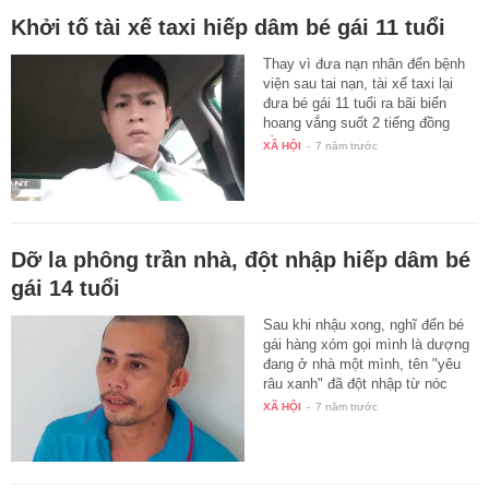
Khởi tố tài xế taxi hiếp dâm bé gái 11 tuổi
Thay vì đưa nạn nhân đến bệnh
viện sau tai nạn, tài xế taxi lại
đưa bé gái 11 tuổi ra bãi biển
hoang vắng suốt 2 tiếng đồng
hồ…
XÃ HỘI
-
7 năm trước
Dỡ la phông trần nhà, đột nhập hiếp dâm bé
gái 14 tuổi
Sau khi nhậu xong, nghĩ đến bé
gái hàng xóm gọi mình là dượng
đang ở nhà một mình, tên "yêu
râu xanh" đã đột nhập từ nóc
nhà…
XÃ HỘI
-
7 năm trước