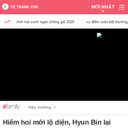
MỚI NHẤT
VỀ TRANG CHỦ
Anh trai vượt ngàn chông gai 2026
vụ điểm toán bất thường
Hậu trường
Hiếm hoi mới lộ diện, Hyun Bin lại