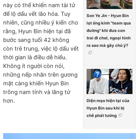
này có thể khiến nam tài tử
để lộ dấu vết lão hóa. Tuy
Son Ye Jin - Hyun Bin
nhiên, cũng nhiều ý kiến cho
lọt ống kính "team qua
đường" khi đưa con
rằng, Hyun Bin hiện tại đã
trai đi chơi, ngoại hình
bước sang tuổi 42 không
ra sao mà gây chú ý?
còn trẻ trung, việc lộ dấu vết
thời gian là điều dễ hiểu.
Không ít người còn nói,
những nếp nhăn trên gương
mặt càng khiến Hyun Bin
trông nam tính và lãng tử
hơn.
Diện mạo hiện tại của
Hyun Bin sau khi bị
chê phát tướng