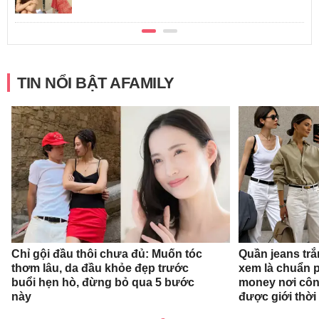
TIN NỔI BẬT AFAMILY
Chỉ gội đầu thôi chưa đủ: Muốn tóc
Quần jeans tr
thơm lâu, da đầu khỏe đẹp trước
xem là chuẩn 
buổi hẹn hò, đừng bỏ qua 5 bước
money nơi côn
này
được giới thời