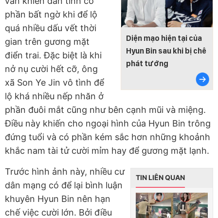
vẫn khiến dân tình có
phần bất ngờ khi để lộ
quá nhiều dấu vết thời
Diện mạo hiện tại của
gian trên gương mặt
Hyun Bin sau khi bị chê
điển trai. Đặc biệt là khi
phát tướng
nở nụ cười hết cỡ, ông
xã Son Ye Jin vô tình để
lộ khá nhiều nếp nhăn ở
phần đuôi mắt cũng như bên cạnh mũi và miệng.
Điều này khiến cho ngoại hình của Hyun Bin trông
đứng tuổi và có phần kém sắc hơn những khoảnh
khắc nam tài tử cười mỉm hay để gương mặt lạnh.
Trước hình ảnh này, nhiều cư
TIN LIÊN QUAN
dân mạng có để lại bình luận
khuyên Hyun Bin nên hạn
chế việc cười lớn. Bởi điều