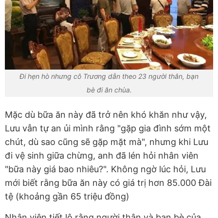
Đi hẹn hò nhưng cô Trương dẫn theo 23 người thân, bạn
bè đi ăn chùa.
Mặc dù bữa ăn này đã trở nên khó khăn như vậy,
Lưu vẫn tự an ủi mình rằng "gặp gia đình sớm một
chút, dù sao cũng sẽ gặp mặt mà", nhưng khi Lưu
đi vệ sinh giữa chừng, anh đã lén hỏi nhân viên
"bữa này giá bao nhiêu?". Không ngờ lúc hỏi, Lưu
mới biết rằng bữa ăn này có giá trị hơn 85.000 Đài
tệ (khoảng gần 65 triệu đồng)
Nhân viên tiết lộ rằng người thân và bạn bè của