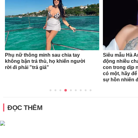
Phụ nữ thông minh sau chia tay
Siêu mẫu Hà A
không bận trả thù, họ khiến người
động nhiều ch
rời đi phải "trả giá"
con trong dịp n
có một, hãy để
sự hồn nhiên 
ĐỌC THÊM