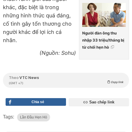
khác, đặc biệt là trong
những hình thức quá đáng,
cố tình gây tổn thương cho
người khác để lợi ích cá
Người đàn ông thu
nhân.
nhập 33 triệu/tháng bị
từ chối hẹn hò
(Nguồn: Sohu)
Theo
VTC News
Copy link
(GMT +7)
Chia sẻ
Sao chép link
Tags:
Lần Đầu Hẹn Hò