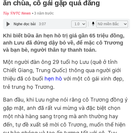
ăn chùa, cô gái gặp quả đắng
Tùy Ý/VTC News
3 năm trước
Nghe đọc bài
3:07
Khi biết bữa ăn hẹn hò trị giá gần 65 triệu đồng,
anh Lưu đã đứng dậy bỏ về, để mặc cô Trương
và bạn bè, người thân tự thanh toán.
Một người đàn ông 29 tuổi họ Lưu (quê ở tỉnh
Chiết Giang, Trung Quốc) thông qua người giới
thiệu đã có buổi
hẹn hò
với một cô gái xinh đẹp,
trẻ trung họ Trương.
Ban đầu, khi Lưu nghe nói rằng cô Trương đồng ý
gặp mặt, anh đã rất vui mừng và đặc biệt chọn
một nhà hàng sang trọng mà anh thường hay
đến, tự đề xuất sẽ mời cô Trương, muốn thể hiện
sự hào phóng và tạo ấn tượng tốt với cô. Tuy