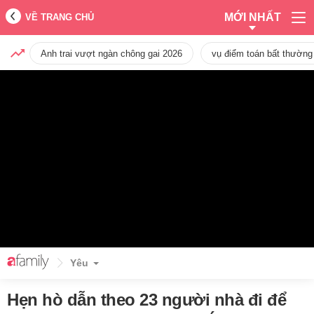
MỚI NHẤT
VỀ TRANG CHỦ
Anh trai vượt ngàn chông gai 2026
vụ điểm toán bất thường
Yêu
Hẹn hò dẫn theo 23 người nhà đi để