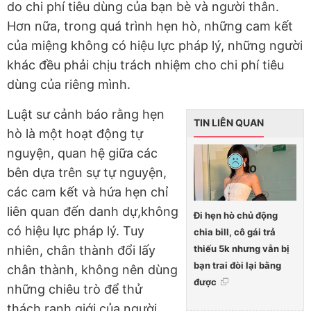
do chi phí tiêu dùng của bạn bè và người thân.
Hơn nữa, trong quá trình hẹn hò, những cam kết
của miệng không có hiệu lực pháp lý, những người
khác đều phải chịu trách nhiệm cho chi phí tiêu
dùng của riêng mình.
Luật sư cảnh báo rằng hẹn
TIN LIÊN QUAN
hò là một hoạt động tự
nguyện, quan hệ giữa các
bên dựa trên sự tự nguyện,
các cam kết và hứa hẹn chỉ
liên quan đến danh dự,không
Đi hẹn hò chủ động
có hiệu lực pháp lý. Tuy
chia bill, cô gái trả
thiếu 5k nhưng vẫn bị
nhiên, chân thành đổi lấy
bạn trai đòi lại bằng
chân thành, không nên dùng
được
những chiêu trò để thử
thách ranh giới của người