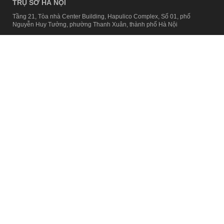
TRỤ SỞ HÀ NỘI
Tầng 21, Tòa nhà Center Building, Hapulico Complex, Số 01, phố
Nguyễn Huy Tưởng, phường Thanh Xuân, thành phố Hà Nội
Email:
contact@afamily.vn |
Điện thoại:
024 7309 5555, máy lẻ 62.370
VPĐD TẠI TP.HCM
Tầng 4, Tòa nhà 123, số 127 Võ Văn Tần, Phường Xuân Hòa, TPHCM
Điện thoại:
028 7307 7979
Giấy phép thiết lập trang thông tin điện tử tổng hợp trên mạng số
2217/GP-TTĐT do Sở Thông tin và Truyền thông Hà Nội cấp ngày 10
tháng 4 năm 2019
© Copyright 2008 - 2024 – Công ty Cổ phần VCCorp
Chính sách bảo mật
Fanpage aFamily