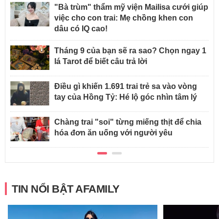
"Bà trùm" thẩm mỹ viện Mailisa cưới giúp
việc cho con trai: Mẹ chồng khen con
dâu có IQ cao!
Tháng 9 của bạn sẽ ra sao? Chọn ngay 1
lá Tarot để biết câu trả lời
Điều gì khiến 1.691 trai trẻ sa vào vòng
tay của Hồng Tỷ: Hé lộ góc nhìn tâm lý
Chàng trai "soi" từng miếng thịt để chia
hóa đơn ăn uống với người yêu
TIN NỔI BẬT AFAMILY