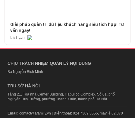
Giải pháp quản trị dữ liệu khách hàng siêu tích hợp! Tư
vấn ngay!
bizfly.vn
CHỊU TRÁCH NHIỆM QUẢN LÝ NỘI DUNG
Bà Nguyễn Bích Minh
TRỤ SỞ HÀ NỘI
Tầng 21, Tòa nhà Center Building, Hapulico Complex, Số 01, phố
Nguyễn Huy Tưởng, phường Thanh Xuân, thành phố Hà Nội
Email:
contact@afamily.vn |
Điện thoại:
024 7309 5555, máy lẻ 62.370
VPĐD TẠI TP.HCM