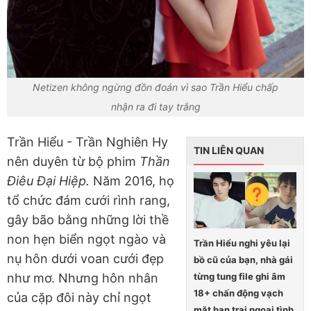
Netizen không ngừng đồn đoán vì sao Trần Hiểu chấp
nhận ra đi tay trắng
Trần Hiểu - Trần Nghiên Hy
TIN LIÊN QUAN
nên duyên từ bộ phim
Thần
Điêu Đại Hiệp.
Năm 2016, họ
tổ chức đám cưới rình rang,
gây bão bằng những lời thề
non hẹn biển ngọt ngào và
Trần Hiểu nghi yêu lại
nụ hôn dưới voan cưới đẹp
bồ cũ của bạn, nhà gái
từng tung file ghi âm
như mơ. Nhưng hôn nhân
18+ chấn động vạch
của cặp đôi này chỉ ngọt
mặt bạn trai ngoại tình