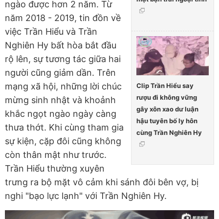
ngào được hơn 2 năm. Từ
năm 2018 - 2019, tin đồn về
việc Trần Hiểu và Trần
Nghiên Hy bất hòa bắt đầu
rộ lên, sự tương tác giữa hai
người cũng giảm dần. Trên
mạng xã hội, những lời chúc
Clip Trần Hiểu say
rượu đi không vững
mừng sinh nhật và khoảnh
gây xôn xao dư luận
khắc ngọt ngào ngày càng
hậu tuyên bố ly hôn
thưa thớt. Khi cùng tham gia
cùng Trần Nghiên Hy
sự kiện, cặp đôi cũng không
còn thân mật như trước.
Trần Hiểu thường xuyên
trưng ra bộ mặt vô cảm khi sánh đôi bên vợ, bị
nghi "bạo lực lạnh" với Trần Nghiên Hy.