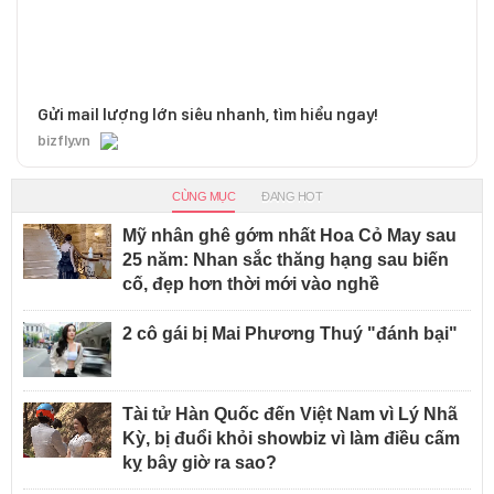
Gửi mail lượng lớn siêu nhanh, tìm hiểu ngay!
bizfly.vn
CÙNG MỤC
ĐANG HOT
Mỹ nhân ghê gớm nhất Hoa Cỏ May sau
25 năm: Nhan sắc thăng hạng sau biến
cố, đẹp hơn thời mới vào nghề
2 cô gái bị Mai Phương Thuý "đánh bại"
Tài tử Hàn Quốc đến Việt Nam vì Lý Nhã
Kỳ, bị đuổi khỏi showbiz vì làm điều cấm
kỵ bây giờ ra sao?