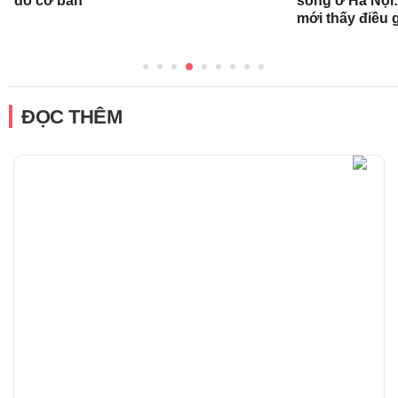
đồ cơ bản
sống ở Hà Nội:
mới thấy điều 
ĐỌC THÊM