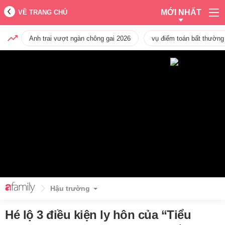
MỚI NHẤT
VỀ TRANG CHỦ
Anh trai vượt ngàn chông gai 2026
vụ điểm toán bất thường
Hậu trường
Hé lộ 3 điều kiện ly hôn của “Tiểu